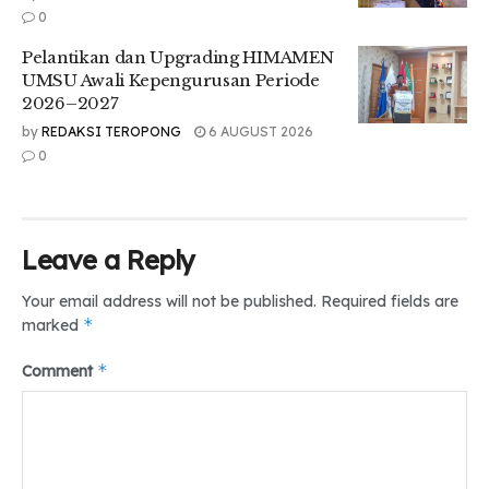
0
Sementara itu, Ketua Panitia Seminar Kewirausahaan 2026,
Muthia Maharani, mengatakan kegiatan tersebut bertujuan
Pelantikan dan Upgrading HIMAMEN
memberikan wawasan serta membuka peluang relasi bagi
UMSU Awali Kepengurusan Periode
mahasiswa yang tertarik menekuni dunia usaha.
2026–2027
by
REDAKSI TEROPONG
6 AUGUST 2026
“Seminar kewirausahaan ini merupakan prokja divisi dari
0
kewirausahaan HMJ MBS FAI UMSU yang dimana bertujuan
untuk menambah wawasan pengetahuan dan pengalaman
relasi untuk mahasiswa yang ingin berwirausaha di dunia
entrepreneur,” tutupnya.
Leave a Reply
tr :
Tags:
#Pembelajaran#Umsu#Medan#DailyTeropong
Your email address will not be published.
Required fields are
*
marked
*
Comment