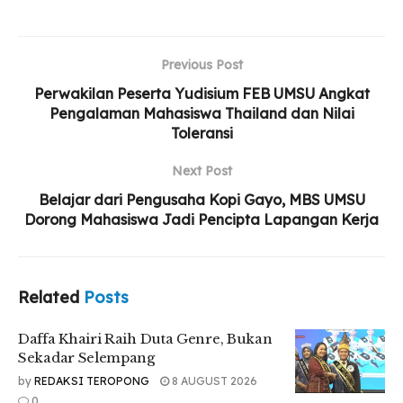
Related
Posts
Previous Post
Daffa Khairi Raih Duta Genre, Bukan Sekadar
Selempang
Perwakilan Peserta Yudisium FEB UMSU Angkat
Pengalaman Mahasiswa Thailand dan Nilai
Yayasan STIKes Indah Medan Resmi Diserahkan
Toleransi
kepada Persyarikatan Muhammadiyah
Next Post
UMSU Perkuat Relawan Gerakan Kebajikan
Pancasila Lewat Aksi Nyata
Belajar dari Pengusaha Kopi Gayo, MBS UMSU
Dorong Mahasiswa Jadi Pencipta Lapangan Kerja
“Tentu, karena jurusan kita ini adalah Manajemen Bisnis
Related
Posts
Syariah dan ada sangkut pautnya tentang bisnis, jadi sangat
berkorelasi dengan jurusan yang kita pelajari di kelas. Jadi
Daffa Khairi Raih Duta Genre, Bukan
untuk prakteknya melalui seminar ini karena pematerinya itu
Sekadar Selempang
yang sudah berkompetensi dan berpengalaman di bidang
by
REDAKSI TEROPONG
8 AUGUST 2026
usaha lainnya,” ujarnya.
0