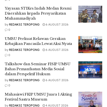
Harfin menilai pembelajaran dari praktisi menjadi semakin
Yayasan STIKes Indah Medan Resmi
relevan karena pemateri yang dihadirkan memiliki
Diserahkan kepada Persyarikatan
pengalaman langsung di bidang usaha yang sesuai dengan
Muhammadiyah
tema yang diangkat.
by
REDAKSI TEROPONG
6 AUGUST 2026
“Nah, karena kita mengangkat temanya kopi dan kebetulan
0
pematerinya ini adalah owner yang bergerak di bidang kopi
UMSU Perkuat Relawan Gerakan
Gayo dan juga bergerak di ekspor kopi. Jadi dia telah
Kebajikan Pancasila Lewat Aksi Nyata
mendalami ilmu tentang dunia perkopian dan juga
by
REDAKSI TEROPONG
6 AUGUST 2026
pengalamannya itu banyak sehingga dapat dibagikan ilmu
0
dan pengalamannya di HMJ MBS ini,” katanya.
Talkshow dan Seminar FISIP UMSU
Menurutnya, pengalaman yang dibagikan oleh pelaku usaha
Bahas Pemanfaatan Media Sosial
tidak hanya menambah wawasan, tetapi juga mampu
dalam Perspektif Hukum
memberikan motivasi bagi mahasiswa untuk menumbuhkan
jiwa kewirausahaan sejak dini.
by
REDAKSI TEROPONG
6 AUGUST 2026
0
“Banyak pengalaman-pengalaman dari owner mulai dari dia
merintis jadi ilmu-ilmunya itu sangat positif dan sangat
Mahasiswi FKIP UMSU Juara 1 Akting
memotivasi kita untuk menimbulkan jiwa-jiwa bisnis dalam
Festival Sastra Museum
diri kita,” tuturnya.
by
REDAKSI TEROPONG
4 AUGUST 2026