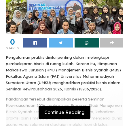
0
SHARES
Pengalaman praktis dinilai penting dalam melengkapi
pembelajaran bisnis di ruang kuliah. Karena itu, Himpunan
Mahasiswa Jurusan (HMJ) Manajemen Bisnis Syariah (MBS)
Fakultas Agama Islam (FAI) Universitas Muhammadiyah
Sumatera Utara (UMSU) menghadirkan praktisi bisnis dalam
Seminar Kewirausahaan 2026, Kamis (18/06/2026).
Pandangan tersebut disampaikan peserta Seminar
Kewirausahaan 2026, mahasiswa Program Studi Manajemen
Continue Reading
Bisnis Syariah semester 6, Harfin. Menurutnya, kehadiran
praktisi bisnis memberikan gambaran nyata mengenai dunia
usaha yang selama ini dipelajari melalui teori di kelas.