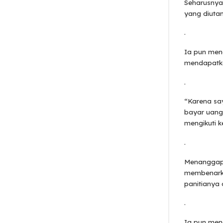
Seharusnya
yang diuta
.
Ia pun men
mendapatk
.
“Karena sa
bayar uang
mengikuti k
.
Menanggapi 
membenarkan
panitianya
.
Ia pun meng