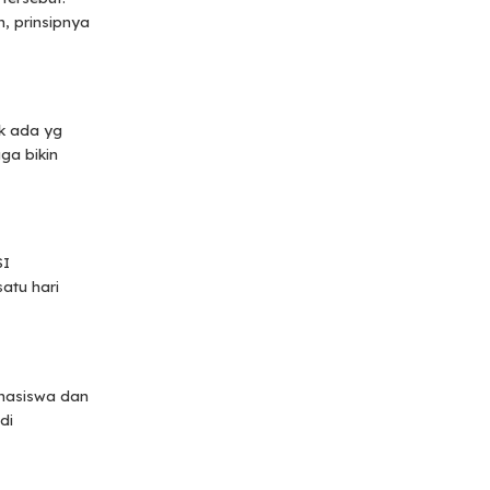
h, prinsipnya
ak ada yg
uga bikin
SI
atu hari
ahasiswa dan
di