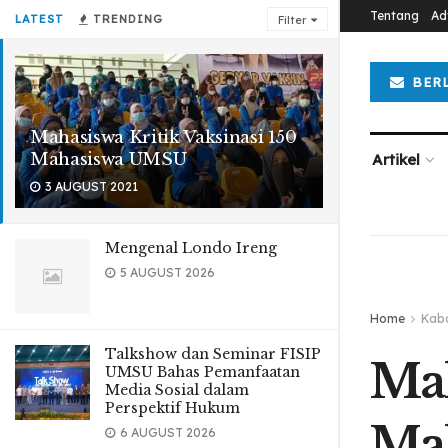
Tentang
Ad
LATEST
TRENDING
Filter
BER
Mahasiswa Kritik Vaksinasi 150
Mahasiswa UMSU
Artikel
3 AUGUST 2021
Mengenal Londo Ireng
5 AUGUST 2026
Home
Kab
Talkshow dan Seminar FISIP
Mah
UMSU Bahas Pemanfaatan
Media Sosial dalam
Perspektif Hukum
Ma
6 AUGUST 2026