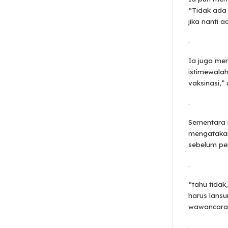
“Tidak ada d
jika nanti 
.
Ia juga men
istimewalah
vaksinasi,” 
.
Sementara 
mengatakan
sebelum pe
.
“tahu tidak
harus lansu
wawancarai
.