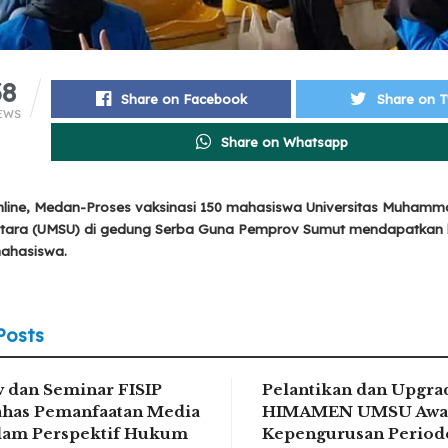
38
Share on Facebook
Share on T
EWS
Share on Whatsapp
line, Medan-Proses vaksinasi 150 mahasiswa Universitas Muhamm
tara (UMSU) di gedung Serba Guna Pemprov Sumut mendapatkan kr
ahasiswa.
Posts
 dan Seminar FISIP
Pelantikan dan Upgra
has Pemanfaatan Media
HIMAMEN UMSU Awa
alam Perspektif Hukum
Kepengurusan Period