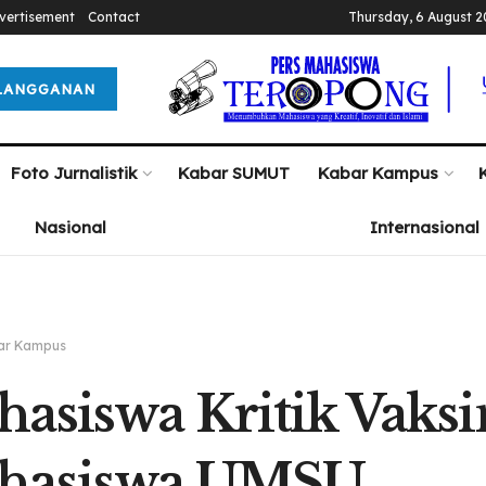
vertisement
Contact
Thursday, 6 August 
LANGGANAN
Foto Jurnalistik
Kabar SUMUT
Kabar Kampus
Nasional
Internasional
ar Kampus
asiswa Kritik Vaksi
hasiswa UMSU