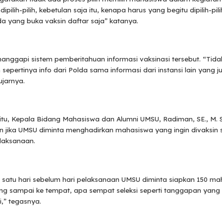
ipilih-pilih, kebetulan saja itu, kenapa harus yang begitu dipilih-pili
ada yang buka vaksin daftar saja” katanya.
anggapi sistem pemberitahuan informasi vaksinasi tersebut. “Tid
 sepertinya info dari Polda sama informasi dari instansi lain yang j
ujarnya.
itu, Kepala Bidang Mahasiswa dan Alumni UMSU, Radiman, SE., M. 
 jika UMSU diminta menghadirkan mahasiswa yang ingin divaksin s
laksanaan.
, satu hari sebelum hari pelaksanaan UMSU diminta siapkan 150 m
ng sampai ke tempat, apa sempat seleksi seperti tanggapan yang 
,” tegasnya.