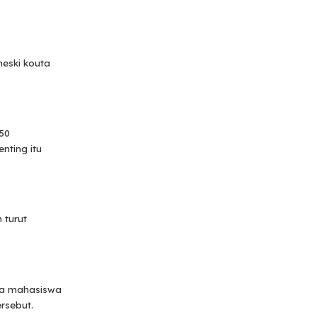
eski kouta
50
nting itu
 turut
ada mahasiswa
rsebut.