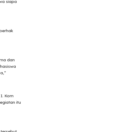
wa siapa
berhak
ama dan
ahasiswa
a,”
 I. Kom
egiatan itu
tersebut.