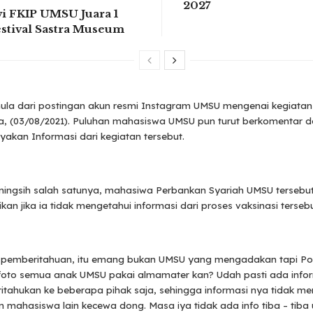
2027
i FKIP UMSU Juara 1
estival Sastra Museum
mula dari postingan akun resmi Instagram UMSU mengenai kegiatan
a, (03/08/2021). Puluhan mahasiswa UMSU pun turut berkomentar 
akan Informasi dari kegiatan tersebut.
aningsih salah satunya, mahasiwa Perbankan Syariah UMSU tersebu
n jika ia tidak mengetahui informasi dari proses vaksinasi tersebu
 pemberitahuan, itu emang bukan UMSU yang mengadakan tapi Pold
i foto semua anak UMSU pakai almamater kan? Udah pasti ada info
itahukan ke beberapa pihak saja, sehingga informasi nya tidak men
n mahasiswa lain kecewa dong. Masa iya tidak ada info tiba – tiba