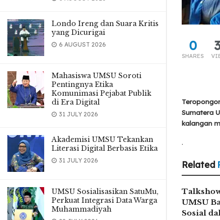
Londo Ireng dan Suara Kritis
yang Dicurigai
0
6 AUGUST 2026
SHARES
VI
Mahasiswa UMSU Soroti
Pentingnya Etika
Komunimasi Pejabat Publik
di Era Digital
Teropongon
Sumatera U
31 JULY 2026
kalangan m
Akademisi UMSU Tekankan
.
Literasi Digital Berbasis Etika
31 JULY 2026
Related
Talkshow
UMSU Sosialisasikan SatuMu,
Perkuat Integrasi Data Warga
UMSU Ba
Muhammadiyah
Sosial d