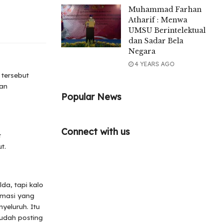
Muhammad Farhan
Atharif : Menwa
UMSU Berintelektual
dan Sadar Bela
Negara
4 YEARS AGO
 tersebut
dan
Popular News
Connect with us
t
t.
a, tapi kalo
rmasi yang
yeluruh. Itu
 udah posting