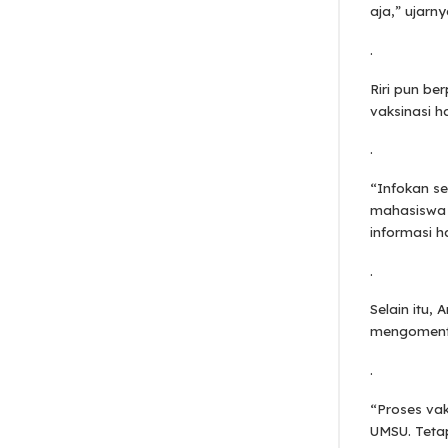
aja,” ujarn
.
Riri pun b
vaksinasi h
.
“Infokan s
mahasiswa 
informasi 
.
Selain itu
mengomentar
.
“Proses va
UMSU. Tetap