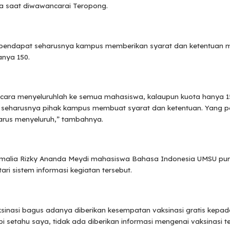
ya saat diwawancarai Teropong.
erpendapat seharusnya kampus memberikan syarat dan ketentuan m
anya 150.
ecara menyeluruhlah ke semua mahasiswa, kalaupun kuota hanya 1
seharusnya pihak kampus membuat syarat dan ketentuan. Yang pe
harus menyeluruh,” tambahnya.
, Amalia Rizky Ananda Meydi mahasiswa Bahasa Indonesia UMSU pun
i sistem informasi kegiatan tersebut.
ksinasi bagus adanya diberikan kesempatan vaksinasi gratis kep
i setahu saya, tidak ada diberikan informasi mengenai vaksinasi te