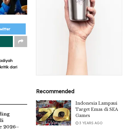
witter
adiyah
itik dari
Recommended
Indonesia Lampaui
Target Emas di SEA
ding
Games
li
3 YEARS AGO
e 2026–