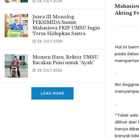
28 JULY 2026
Mahasisw
Akting F
Juara III Monolog
PEKSIMIDA Sumut,
Mahasiswa FKIP UMSU Ingin
Terus Hidupkan Sastra
26 JULY 2026
Hal ini ber
pada Selas
Momen Haru, Rektor UMSU
mempertany
Bacakan Puisi untuk “Ayah”
28 JULY 2026
.
Riri Anggri
menyampaika
LOAD MORE
.
“Tidak ada
dilihat dar
hanya diber
banyak biki