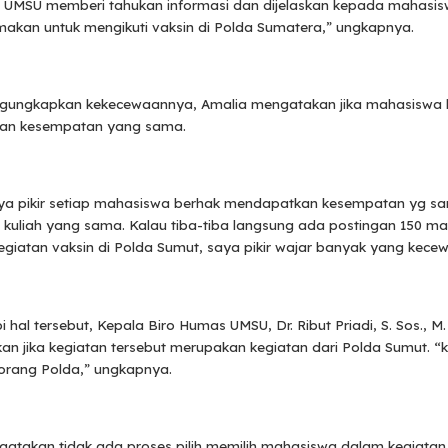
 UMSU memberi tahukan informasi dan dijelaskan kepada mahasis
makan untuk mengikuti vaksin di Polda Sumatera,” ungkapnya.
gungkapkan kekecewaannya, Amalia mengatakan jika mahasiswa 
an kesempatan yang sama.
ya pikir setiap mahasiswa berhak mendapatkan kesempatan yg s
 kuliah yang sama. Kalau tiba-tiba langsung ada postingan 150 m
egiatan vaksin di Polda Sumut, saya pikir wajar banyak yang kecew
hal tersebut, Kepala Biro Humas UMSU, Dr. Ribut Priadi, S. Sos., M.
 jika kegiatan tersebut merupakan kegiatan dari Polda Sumut. “k
 orang Polda,” ungkapnya.
atakan tidak ada proses pilih memilih mahasiswa dalam kegiatan 