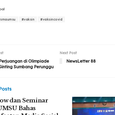
bal
rsmaumsu
#vaksin
#vaksincovid
st
Next Post
Perjuangan di Olimpiade
NewsLetter 88
 Ginting Sumbang Perunggu
Posts
how dan Seminar
 UMSU Bahas