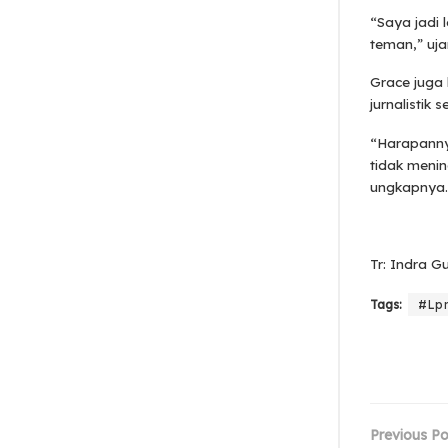
“Saya jadi 
teman,” uja
Grace juga 
jurnalistik 
“Harapannya
tidak menin
ungkapnya.
Tr: Indra 
Tags:
#Lpm
Previous Po