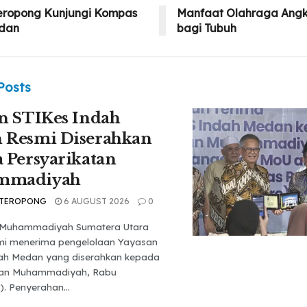
eropong Kunjungi Kompas
Manfaat Olahraga Ang
dan
bagi Tubuh
Posts
n STIKes Indah
 Resmi Diserahkan
 Persyarikatan
mmadiyah
 TEROPONG
6 AUGUST 2026
0
s Muhammadiyah Sumatera Utara
mi menerima pengelolaan Yayasan
ah Medan yang diserahkan kepada
tan Muhammadiyah, Rabu
). Penyerahan...