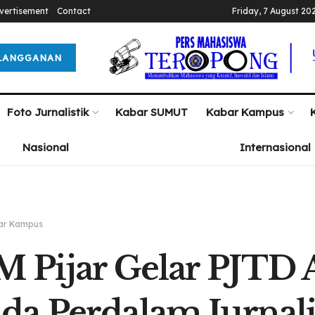
vertisement
Contact
Friday, 7 August 20
LANGGANAN
Foto Jurnalistik
Kabar SUMUT
Kabar Kampus
Nasional
Internasional
ar Kampus
 Pijar Gelar PJTD 
a Perdalam Jurnali