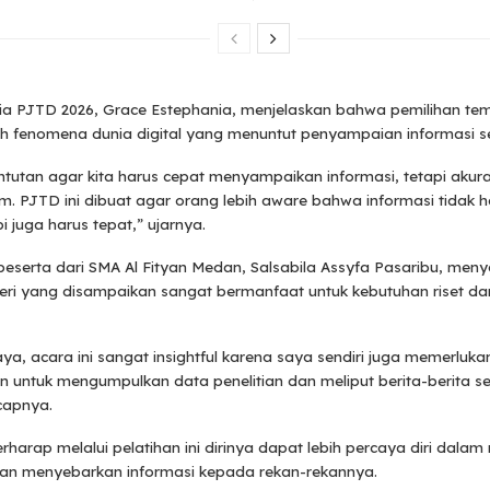
ia PJTD 2026, Grace Estephania, menjelaskan bahwa pemilihan tem
eh fenomena dunia digital yang menuntut penyampaian informasi s
tutan agar kita harus cepat menyampaikan informasi, tetapi akura
m. PJTD ini dibuat agar orang lebih aware bahwa informasi tidak 
i juga harus tepat,” ujarnya.
peserta dari SMA Al Fityan Medan, Salsabila Assyfa Pasaribu, men
ri yang disampaikan sangat bermanfaat untuk kebutuhan riset d
ya, acara ini sangat insightful karena saya sendiri juga memerluk
 untuk mengumpulkan data penelitian dan meliput berita-berita s
capnya.
erharap melalui pelatihan ini dirinya dapat lebih percaya diri dala
 dan menyebarkan informasi kepada rekan-rekannya.