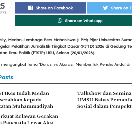
25
Share on Facebook
Share on T
EWS
Share on Whatsapp
ily, Medan-Lembaga Pers Mahasiswa (LPM) Pijar Universitas Suma
elar Pelatihan Jurnalistik Tingkat Dasar (PJTD) 2026 di Gedung Te
dan Ilmu Politik (FISIP) USU, Selasa (20/01/2026).
i mengangkat tema ‘Durasi vs Akurasi: Membentuk Penulis Andal di Er
Posts
STIKes Indah Medan
Talkshow dan Seminar
serahkan kepada
UMSU Bahas Pemanfa
ikatan Muhammadiyah
Sosial dalam Perspek
rkuat Relawan Gerakan
 Pancasila Lewat Aksi