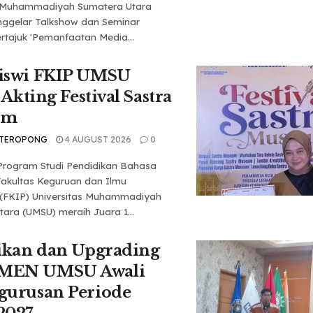
s Muhammadiyah Sumatera Utara
ggelar Talkshow dan Seminar
rtajuk 'Pemanfaatan Media...
iswi FKIP UMSU
 Akting Festival Sastra
um
 TEROPONG
4 AUGUST 2026
0
Program Studi Pendidikan Bahasa
Fakultas Keguruan dan Ilmu
 (FKIP) Universitas Muhammadiyah
ara (UMSU) meraih Juara 1...
ikan dan Upgrading
MEN UMSU Awali
gurusan Periode