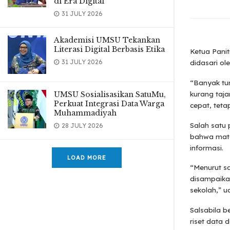
di Era Digital
31 JULY 2026
Akademisi UMSU Tekankan
Literasi Digital Berbasis Etika
Ketua Panit
31 JULY 2026
didasari ol
“Banyak tun
UMSU Sosialisasikan SatuMu,
kurang taja
Perkuat Integrasi Data Warga
cepat, tetap
Muhammadiyah
Salah satu 
28 JULY 2026
bahwa mate
informasi.
LOAD MORE
“Menurut sa
disampaikan
sekolah,” u
Salsabila b
riset data