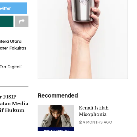
witter
tera Utara
ater Fakultas
a Digital’.
Recommended
 FISIP
atan Media
Kenali Istilah
tif Hukum
Misophonia
9 MONTHS AGO