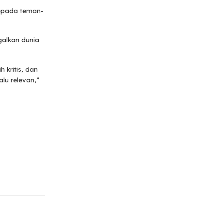
kepada teman-
galkan dunia
 kritis, dan
alu relevan,”