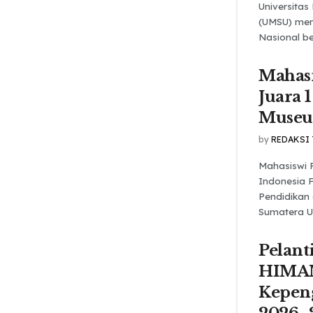
Universita
(UMSU) men
Nasional be
Mahas
Juara 1
Muse
by
REDAKSI
Mahasiswi 
Indonesia 
Pendidikan
Sumatera Ut
Pelant
HIMA
Kepen