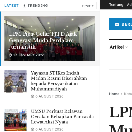
Tentang
Ad
LATEST
TRENDING
Filter
BER
LPM Pijar Gelar PJTD Ajak
Generasi Muda Perdalam
Jurnalistik
Artikel
23 JANUARY 2026
Yayasan STIKes Indah
Medan Resmi Diserahkan
kepada Persyarikatan
Muhammadiyah
Home
Kab
6 AUGUST 2026
LPM
UMSU Perkuat Relawan
Gerakan Kebajikan Pancasila
Lewat Aksi Nyata
Mud
6 AUGUST 2026