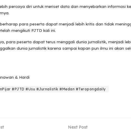
lebih percaya diri untuk meriset data dan menyebarkan informasi 
rnya.
berharap para peserta dapat menjadi lebih kritis dan tidak mening
setelah mengikuti PJTD kali ini.
, para peserta dapat terus menggali dunia jurnalistik, menjadi lebih
ggalkan dunia jurnalistik karena sampai kapan pun ilmu ini akan sel
Gunawan & Hardi
Pijar #PJTD #Usu #Jurnalistik #Medan #Teropongdaily
st
Next Post