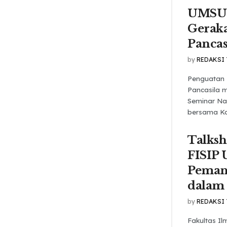
UMSU 
Gerak
Pancas
by
REDAKSI
Penguatan 
Pancasila m
Seminar Na
bersama Kom
Talks
FISIP
Pemanf
dalam
by
REDAKSI
Fakultas Ilm