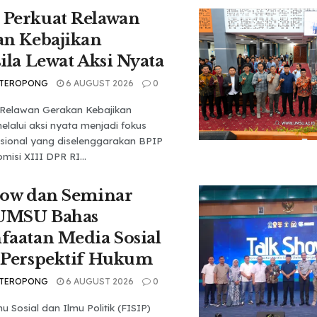
Perkuat Relawan
an Kebajikan
ila Lewat Aksi Nyata
 TEROPONG
6 AUGUST 2026
0
Relawan Gerakan Kebajikan
elalui aksi nyata menjadi fokus
sional yang diselenggarakan BPIP
isi XIII DPR RI...
how dan Seminar
 UMSU Bahas
aatan Media Sosial
 Perspektif Hukum
 TEROPONG
6 AUGUST 2026
0
u Sosial dan Ilmu Politik (FISIP)