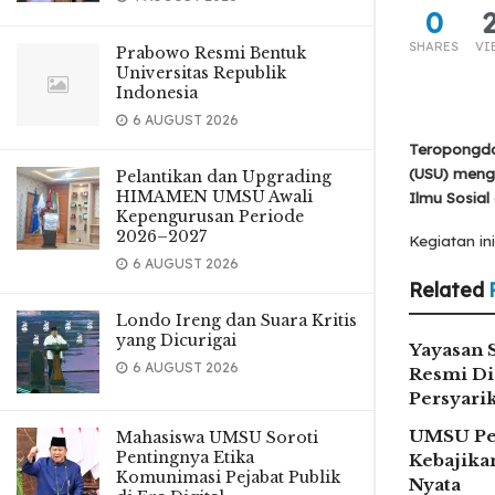
0
SHARES
VI
Prabowo Resmi Bentuk
Universitas Republik
Indonesia
6 AUGUST 2026
Teropongda
(USU) mengg
Pelantikan dan Upgrading
HIMAMEN UMSU Awali
Ilmu Sosial 
Kepengurusan Periode
2026–2027
Kegiatan in
6 AUGUST 2026
Related
Londo Ireng dan Suara Kritis
yang Dicurigai
Yayasan 
6 AUGUST 2026
Resmi Di
Persyar
UMSU Pe
Mahasiswa UMSU Soroti
Pentingnya Etika
Kebajikan
Komunimasi Pejabat Publik
Nyata