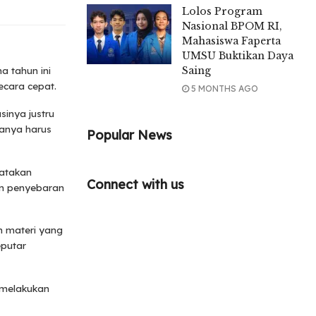
Lolos Program
Nasional BPOM RI,
Mahasiswa Faperta
UMSU Buktikan Daya
Saing
a tahun ini
ecara cepat.
5 MONTHS AGO
sinya justru
hanya harus
Popular News
yatakan
Connect with us
an penyebaran
an materi yang
eputar
m melakukan