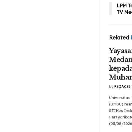
LPM T
TV Me
Related
Yayasa
Medan
kepada
Muha
by
REDAKSI
Universita
(UMSU) res
STIKes Ind
Persyarika
(05/08/2026