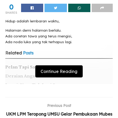
0
SHARES
Hidup adalah lembaran waktu,
Halaman demi halaman berlalu.
Ada coretan tawa yang terus mengisi,
Ada noda luka yang tak terhapus lagi.
Related
Posts
Pelan Tapi Sampai
Continue Reading
Deraian Angan
Langit Yang Tak Lagi Sama
Previous Post
UKM LPM Teropong UMSU Gelar Pembukaan Mubes
Di tiap lembaran, seakan rapuh,