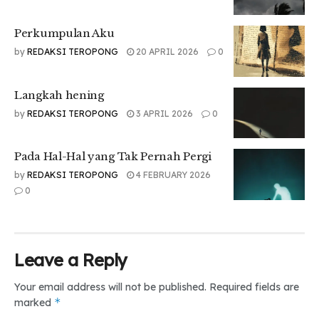
Melainkan tentang arti yang kita beri.
Perkumpulan Aku
by
REDAKSI TEROPONG
20 APRIL 2026
0
Tr: Dina Yolanda
Langkah hening
Sumber Foto : Pinterest
by
REDAKSI TEROPONG
3 APRIL 2026
0
Tags:
#Lembaran
#medan
#sastra
#umsu
#waktu
teropongdaily
Pada Hal-Hal yang Tak Pernah Pergi
by
REDAKSI TEROPONG
4 FEBRUARY 2026
0
Leave a Reply
Your email address will not be published.
Required fields are
*
marked