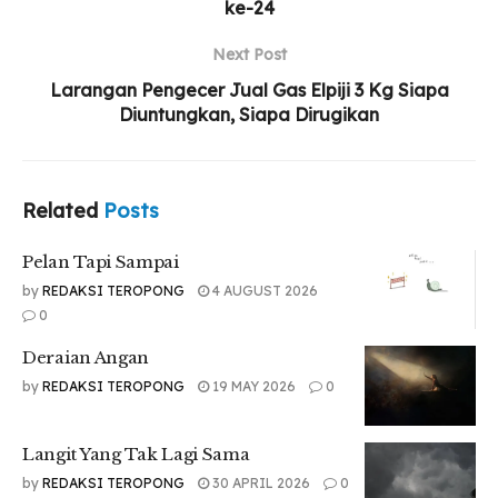
ke-24
Tersimpan kekuatan yang tak terganti.
Membimbing jiwa yang pernah jatuh,
Next Post
Untuk berdiri dan kembali menanti.
Larangan Pengecer Jual Gas Elpiji 3 Kg Siapa
Kita jatuh, kita bangkit,
Diuntungkan, Siapa Dirugikan
Mengejar mimpi di tengah langit.
Dalam doa yang terbisik halus,
Terselip harap yang tak pernah pupus.
Related
Posts
Ada harap di sudut senja,
Ada rindu pada fajar yang belum tiba.
Lembaran waktu terus terbuka,
Pelan Tapi Sampai
Merekam doa disepinya jiwa.
by
REDAKSI TEROPONG
4 AUGUST 2026
0
Oh, lembaran waktu,
Biarlah kau mengalir tanpa jeda.
Deraian Angan
Karena ditiap detik yang sunyi,
by
REDAKSI TEROPONG
19 MAY 2026
0
Ada cahaya Tuhan yang menemani.
Dan saat lembar terakhir tiba,
Langit Yang Tak Lagi Sama
Biarlah cerita ini penuh warna.
Karena hidup bukan soal abadi,
by
REDAKSI TEROPONG
30 APRIL 2026
0