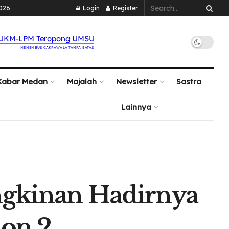
2026
Login
Register
Kabar Medan
Majalah
Newsletter
Sastra
Lainnya
ngkinan Hadirnya
son 2