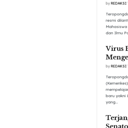
by
REDAKSI
Teropongda
resmi dila
Mahasiswa (
dan Ilmu Poli
Virus 
Menger
by
REDAKSI
Teropongda
(Kemenkes) 
mempelajari
baru yakni 
yang...
Terja
Senato