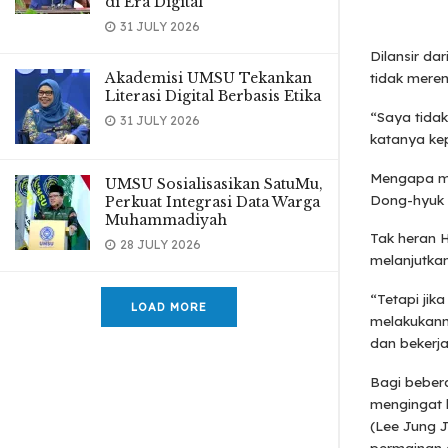
di Era Digital
31 JULY 2026
Dilansir d
Akademisi UMSU Tekankan
tidak mere
Literasi Digital Berbasis Etika
“Saya tida
31 JULY 2026
katanya ke
Mengapa me
UMSU Sosialisasikan SatuMu,
Dong-hyuk m
Perkuat Integrasi Data Warga
Muhammadiyah
Tak heran 
28 JULY 2026
melanjutka
“Tetapi jik
LOAD MORE
melakukann
dan bekerj
Bagi beber
mengingat 
(Lee Jung 
permainan 