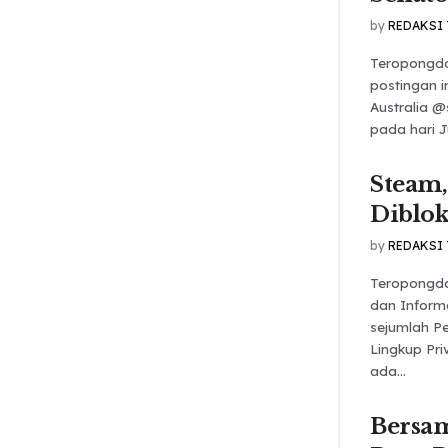
by
REDAKSI
Teropongda
postingan i
Australia 
pada hari J
Steam,
Diblok
by
REDAKSI
Teropongda
dan Inform
sejumlah Pe
Lingkup Pri
ada...
Bersa