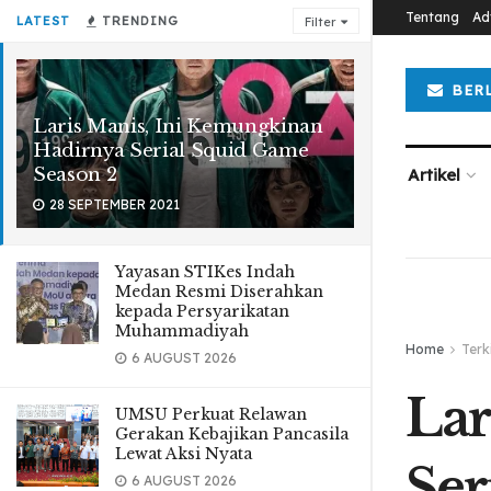
Tentang
Ad
LATEST
TRENDING
Filter
BER
Laris Manis, Ini Kemungkinan
Hadirnya Serial Squid Game
Season 2
Artikel
28 SEPTEMBER 2021
Yayasan STIKes Indah
Medan Resmi Diserahkan
kepada Persyarikatan
Muhammadiyah
Home
Terk
6 AUGUST 2026
Lar
UMSU Perkuat Relawan
Gerakan Kebajikan Pancasila
Lewat Aksi Nyata
Ser
6 AUGUST 2026