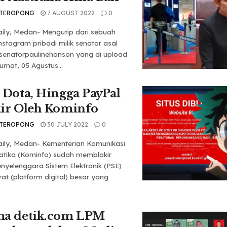
 TEROPONG
7 AUGUST 2022
0
ily, Medan- Mengutip dari sebuah
nstagram pribadi milik senator asal
@senatorpaulinehanson yang di upload
umat, 05 Agustus...
 Dota, Hingga PayPal
ir Oleh Kominfo
 TEROPONG
30 JULY 2022
0
ily, Medan- Kementerian Komunikasi
atika (Kominfo) sudah memblokir
nyelenggara Sistem Elektronik (PSE)
vat (platform digital) besar yang
ma detik.com LPM