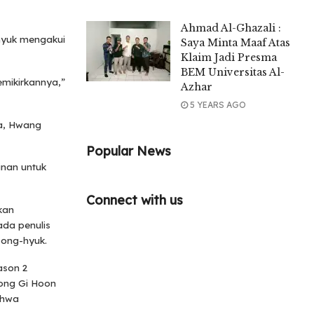
Ahmad Al-Ghazali :
hyuk mengakui
Saya Minta Maaf Atas
Klaim Jadi Presma
BEM Universitas Al-
emikirkannya,”
Azhar
5 YEARS AGO
ta, Hwang
Popular News
inan untuk
Connect with us
kan
da penulis
Dong-hyuk.
ason 2
eong Gi Hoon
ahwa