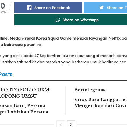
30
Share on Facebook
Share on T
EWS
Share on Whatsapp
ine, Medan-Serial Korea Squid Game menjadi tayangan Netflix palin
ia beberapa pekan ini.
yang dirilis pada 17 September lalu tersebut sangat menarik bany
Bahkan tak sedikit dari mereka yang berharap untuk hadirnya sea
Posts
L PORTOFOLIO UKM-
Berintegritas
ROPONG UMSU
Virus Baru Langya Le
usan Baru, Persma
Mengerikan dari Covi
rget Lahirkan Persma