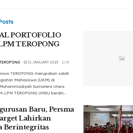
Posts
TAL PORTOFOLIO
LPM TEROPONG
 TEROPONG
31 JANUARY 2025
0
siswa TEROPONG merupakan salah
egiatan Mahasiswa (UKM) di
s Muhammadiyah Sumatera Utara
M-LPM TEROPONG UMSU berdiri...
gurusan Baru, Persma
Target Lahirkan
 Berintegritas