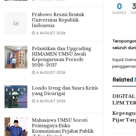
0
SHARES
VI
Prabowo Resmi Bentuk
Universitas Republik
Indonesia
6 AUGUST 2026
Teropongonl
seluruh dun
Pelantikan dan Upgrading
HIMAMEN UMSU Awali
Kepengurusan Periode
Squid Game 
2026–2027
penggemar. 
6 AUGUST 2026
Related
Londo Ireng dan Suara Kritis
yang Dicurigai
DIGITA
6 AUGUST 2026
LPM TE
Kepengur
Pijar Ta
Mahasiswa UMSU Soroti
Pentingnya Etika
Komunimasi Pejabat Publik