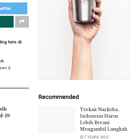
witter
g laris di
ak
son 2.
Recommended
bih
Terkait Narkoba,
d-19
Indonesia Harus
Lebih Berani
Mengambil Langkah
7 YEARS AGO