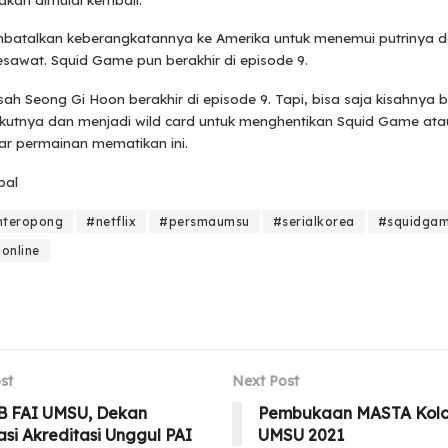
batalkan keberangkatannya ke Amerika untuk menemui putrinya da
sawat. Squid Game pun berakhir di episode 9.
isah Seong Gi Hoon berakhir di episode 9. Tapi, bisa saja kisahnya be
ikutnya dan menjadi wild card untuk menghentikan Squid Game ata
 permainan mematikan ini.
bal
mteropong
#netflix
#persmaumsu
#serialkorea
#squidga
online
st
Next Post
 FAI UMSU, Dekan
Pembukaan MASTA Kolo
asi Akreditasi Unggul PAI
UMSU 2021