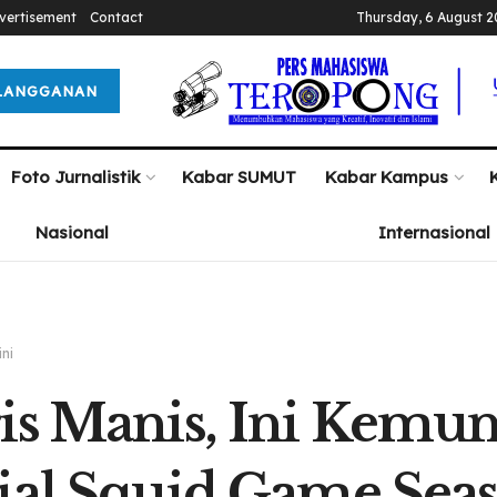
vertisement
Contact
Thursday, 6 August 
LANGGANAN
Foto Jurnalistik
Kabar SUMUT
Kabar Kampus
Nasional
Internasional
ini
is Manis, Ini Kemu
ial Squid Game Sea