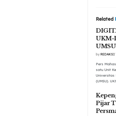
Related
DIGI
UKM-
UMSU
by
REDAKSI
Pers Maha
satu Unit K
Universita
(UMSU). UK
Kepen
Pijar 
Persma