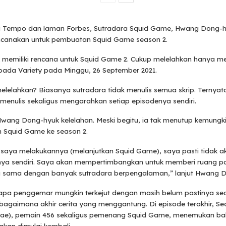
ari Tempo dan laman Forbes, Sutradara Squid Game, Hwang Dong-
ncanakan untuk pembuatan Squid Game season 2.
k memiliki rencana untuk Squid Game 2. Cukup melelahkan hanya m
pada Variety pada Minggu, 26 September 2021.
lelahkan? Biasanya sutradara tidak menulis semua skrip. Ternya
enulis sekaligus mengarahkan setiap episodenya sendiri.
Hwang Dong-hyuk kelelahan. Meski begitu, ia tak menutup kemungk
n Squid Game ke season 2.
a saya melakukannya (melanjutkan Squid Game), saya pasti tidak a
ya sendiri. Saya akan mempertimbangkan untuk memberi ruang pa
a sama dengan banyak sutradara berpengalaman,” lanjut Hwang 
apa penggemar mungkin terkejut dengan masih belum pastinya se
bagaimana akhir cerita yang menggantung. Di episode terakhir, S
Jae), pemain 456 sekaligus pemenang Squid Game, menemukan b
akan dimulai kembali.