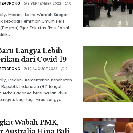
 TEROPONG
8 SEPTEMBER 2022
0
ily, Medan- Lolita Wardah Siregar
ntik sebagai Pemimpin Umum Pers
Persma) Pijar Fakultas Ilmu Sosial
tik...
Baru Langya Lebih
ikan dari Covid-19
 TEROPONG
18 AUGUST 2022
0
ily, Medan- Kementerian Kesehatan
Republik Indonesia (RI) tengah
 terkait adanya kemunculan virus
Langya. Lagi-lagi, virus Langya
ngkit Wabah PMK,
r Australia Hina Bali