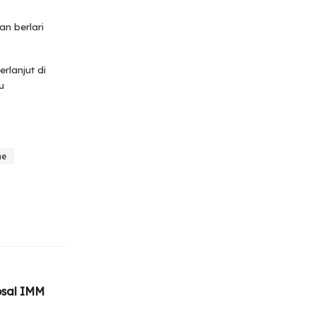
n berlari
rlanjut di
u
me
sal IMM