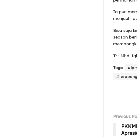
Ia pun mem
menjauhi pe
Bisa saja k
season ber
membongkar
Tr : Mhd. Iq
Tags:
#lp
#teropong
Previous Po
PKKMB
Apresi