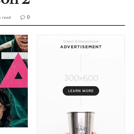
0
s read