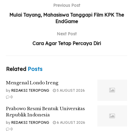
Previous Post
Mengenal Londo Ireng
Mulai Tayang, Mahasiswa Tanggapi Film KPK The
Prabowo Resmi Bentuk Universitas Republik
EndGame
Indonesia
Next Post
5 Fakta Menarik Tentang Muktamar
Muhammadiyah
Cara Agar Tetap Percaya Diri
Related
Posts
Tr : Deni Harianto
Mengenal Londo Ireng
by
REDAKSI TEROPONG
5 AUGUST 2026
0
Prabowo Resmi Bentuk Universitas
Republik Indonesia
by
REDAKSI TEROPONG
6 AUGUST 2026
0