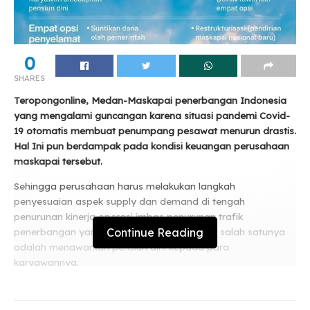
0
SHARES
Teropongonline, Medan-Maskapai penerbangan Indonesia
yang mengalami guncangan karena situasi pandemi Covid-
19 otomatis membuat penumpang pesawat menurun drastis.
Hal Ini pun berdampak pada kondisi keuangan perusahaan
maskapai tersebut.
Sehingga perusahaan harus melakukan langkah
penyesuaian aspek supply dan demand di tengah
penurunan kinerja operasi imbas penurunan trafik
Continue Reading
penerbangan yang terjadi secara signifikan, salah satunya
adalah menawarkan pensiun dini kepada para
karyawannya.
Related
Posts