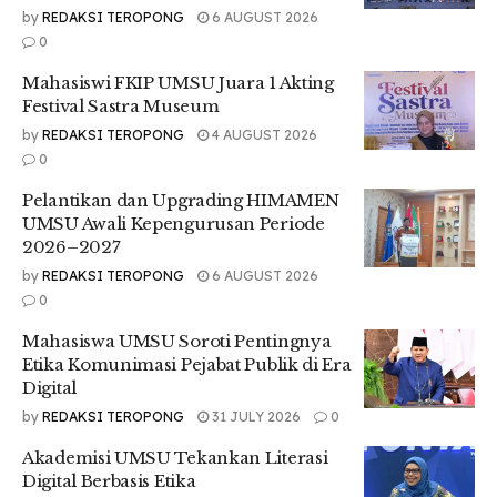
by
REDAKSI TEROPONG
6 AUGUST 2026
hanya aktif menghasilkan karya jurnalistik, tetapi juga
0
menjunjung tinggi nilai etika, kejujuran, dan integritas dalam
setiap prosesnya. Kami berharap kepengurusan ini dapat
Mahasiswi FKIP UMSU Juara 1 Akting
membawa organisasi menjadi lebih progresif dan berdaya
Festival Sastra Museum
saing,” ujarnya.
by
REDAKSI TEROPONG
4 AUGUST 2026
Selain itu, Ia berharap kepengurusan baru dapat
0
menjalankan amanah dengan penuh tanggung jawab dan
Pelantikan dan Upgrading HIMAMEN
memberikan dampak positif bagi lingkungan kampus.
UMSU Awali Kepengurusan Periode
“Semoga amanah kepengurusan ini dapat dijalankan
2026–2027
dengan sebaik-baiknya serta membawa manfaat bagi
by
REDAKSI TEROPONG
6 AUGUST 2026
civitas akademika UMSU,” ungkapnya.
0
Sementara itu, Pemimpin Umum terpilih periode 2026/2027,
Mahasiswa UMSU Soroti Pentingnya
Muhammad Firzatullah Sherwin Nasution, menyampaikan
Etika Komunimasi Pejabat Publik di Era
rasa terima kasih atas kepercayaan yang diberikan
Digital
kepadanya.
by
REDAKSI TEROPONG
31 JULY 2026
0
“Amanah ini bukan hal yang ringan, melainkan tanggung
Akademisi UMSU Tekankan Literasi
jawab besar yang harus dijalankan dengan penuh komitmen,
Digital Berbasis Etika
integritas, dan kebersamaan. Saya membutuhkan dukungan