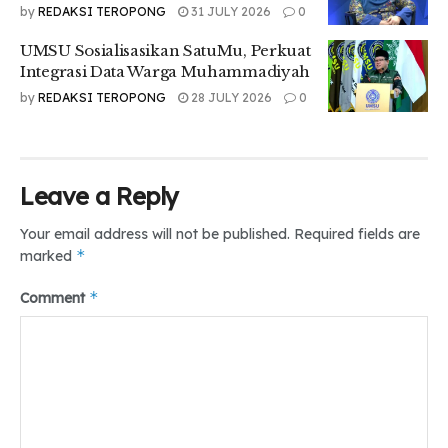
by
REDAKSI TEROPONG
31 JULY 2026
0
dari seluruh pengurus, anggota, serta bimbingan dari
pembina dan alumni agar organisasi ini terus berkembang,”
UMSU Sosialisasikan SatuMu, Perkuat
katanya.
Integrasi Data Warga Muhammadiyah
by
REDAKSI TEROPONG
28 JULY 2026
0
Ia juga menyampaikan komitmennya untuk membawa LPM
Teropong menjadi organisasi yang lebih unggul melalui
karya jurnalistik yang berkualitas.
“Kami berkomitmen untuk menghadirkan karya jurnalistik
Leave a Reply
yang kritis dan berkualitas, serta menjadikan Teropong
sebagai ruang yang nyaman bagi seluruh anggota untuk
Your email address will not be published.
Required fields are
berkembang,” tuturnya.
*
marked
Tr: Ilham
*
Comment
Tags:
#Dorong#Perubahan#Umsu#Medan#DailyTeropong