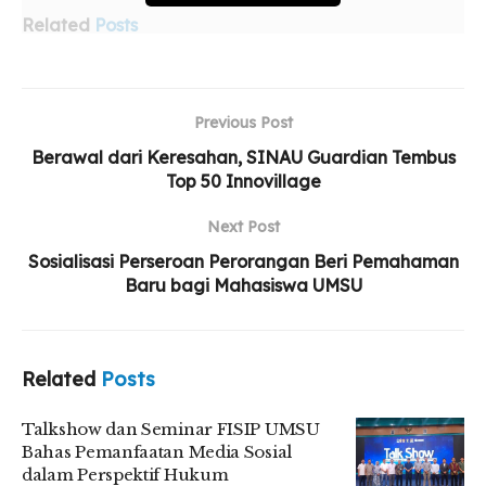
Related
Posts
Talkshow dan Seminar FISIP UMSU Bahas
Pemanfaatan Media Sosial dalam Perspektif
Previous Post
Hukum
Berawal dari Keresahan, SINAU Guardian Tembus
Mahasiswi FKIP UMSU Juara 1 Akting Festival
Top 50 Innovillage
Sastra Museum
Next Post
Pelantikan dan Upgrading HIMAMEN UMSU
Awali Kepengurusan Periode 2026–2027
Sosialisasi Perseroan Perorangan Beri Pemahaman
Baru bagi Mahasiswa UMSU
Ketua Panitia, Elza Fatimah Zahra, dalam sambutannya
Related
Posts
mengatakan bahwa tema tersebut dipilih sebagai harapan
agar pengurus mampu mengembangkan literasi, berpikir
Talkshow dan Seminar FISIP UMSU
kritis, serta adaptif terhadap perkembangan media.
Bahas Pemanfaatan Media Sosial
dalam Perspektif Hukum
“Tema ini kami angkat agar pengurus selanjutnya tidak