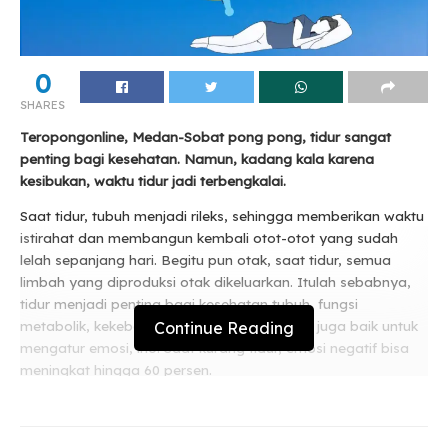
0
SHARES
Teropongonline, Medan-Sobat pong pong, tidur sangat
penting bagi kesehatan. Namun, kadang kala karena
kesibukan, waktu tidur jadi terbengkalai.
Saat tidur, tubuh menjadi rileks, sehingga memberikan waktu
istirahat dan membangun kembali otot-otot yang sudah
lelah sepanjang hari. Begitu pun otak, saat tidur, semua
limbah yang diproduksi otak dikeluarkan. Itulah sebabnya,
tidur menjadi penting bagi kesehatan tubuh, fungsi
Continue Reading
metabolik, kekebalan tubuh, dan otak. Tidur juga baik untuk
mengatur emosi, lho. Saat kurang tidur, emosi negatif bisa
meningkat hingga 60 persen.
Related
Posts