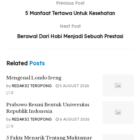
Previous Post
Mengenal Londo Ireng
5 Manfaat Tertawa Untuk Kesehatan
Prabowo Resmi Bentuk Universitas Republik
Indonesia
Next Post
5 Fakta Menarik Tentang Muktamar
Berawal Dari Hobi Menjadi Sebuah Prestasi
Muhammadiyah
Related
Posts
Orang dewasa pada umumnya membutuhkan 8 jam
Mengenal Londo Ireng
lamanya tidur. Namun, angka ini bervariasi untuk masing-
by
REDAKSI TEROPONG
5 AUGUST 2026
masing orang. Sebagian dapat merasa cukup dengan tidur
0
selama 6-7 jam, sementara yang lainnya butuh 8 jam. Pada
kategori usia anak-anak dan lanjut usia pun berbeda.
Prabowo Resmi Bentuk Universitas
Republik Indonesia
Mengingat pentingnya tidur yang cukup, sebaiknya kamu
by
REDAKSI TEROPONG
6 AUGUST 2026
memberikan prioritas bagi tidur setiap malam. Lalu, berapa
0
jam sih waktu tidur yang ideal buat kamu? Simak infografis
diatas ini yaa.
5 Fakta Menarik Tentang Muktamar