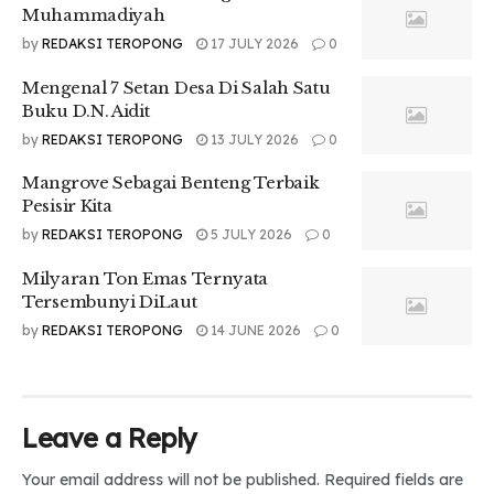
Muhammadiyah
Tr : Atika Matondang
by
REDAKSI TEROPONG
17 JULY 2026
0
Mengenal 7 Setan Desa Di Salah Satu
Buku D.N. Aidit
by
REDAKSI TEROPONG
13 JULY 2026
0
Mangrove Sebagai Benteng Terbaik
Pesisir Kita
by
REDAKSI TEROPONG
5 JULY 2026
0
Milyaran Ton Emas Ternyata
Tersembunyi DiLaut
by
REDAKSI TEROPONG
14 JUNE 2026
0
Leave a Reply
Your email address will not be published.
Required fields are