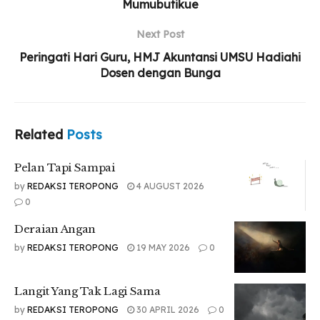
Mumubutikue
Next Post
Langit pun berbahasa
Peringati Hari Guru, HMJ Akuntansi UMSU Hadiahi
Dan bersenandung ria
Dosen dengan Bunga
Lantunkan lagu rindu antara engkau dan aku
Oh sahabat…
Langit pun berbahasa
Related
Posts
Tanda bersuka cita
Sambut esok dimana kita kan slalu bersama
Pelan Tapi Sampai
Selamanya…
by
REDAKSI TEROPONG
4 AUGUST 2026
Dan dengarlah, dengarlah selalu
0
Itulah semua tentang kita,
cerita bahasa langit
Deraian Angan
by
REDAKSI TEROPONG
19 MAY 2026
0
Tr : MN
Langit Yang Tak Lagi Sama
by
REDAKSI TEROPONG
30 APRIL 2026
0