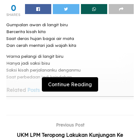
0
SHARES
Gumpalan awan di langit biru
Bercerita kisah kita
Saat deras hujan bagai air mata
Dan cerah mentari jadi wajah kita
Warna pelangi di langit biru
Hanya jadi saksi bisu
Saksi kisah perjalananku denganmu
Saat perbedaan jadi keindahan
Continue Reading
Related
Posts
Pelan Tapi Sampai
Deraian Angan
Previous Post
Langit Yang Tak Lagi Sama
UKM LPM Teropong Lakukan Kunjungan Ke