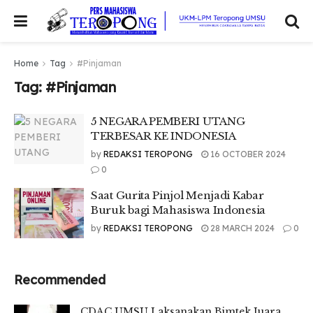
Home
Tag
#Pinjaman
Tag:
#Pinjaman
5 NEGARA PEMBERI UTANG
TERBESAR KE INDONESIA
by
REDAKSI TEROPONG
16 OCTOBER 2024
0
Saat Gurita Pinjol Menjadi Kabar
Buruk bagi Mahasiswa Indonesia
by
REDAKSI TEROPONG
28 MARCH 2024
0
Recommended
CDAC UMSU Laksanakan Bimtek Juara