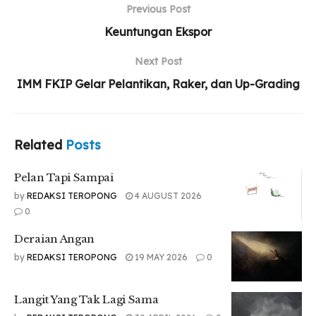
Deraian Angan
Previous Post
Keuntungan Ekspor
Langit Yang Tak Lagi Sama
Next Post
IMM FKIP Gelar Pelantikan, Raker, dan Up-Grading
Mari kita bercanda, sahabat
Topik apapun itu
Apa kau sudah menyiapkannya?
Related
Posts
Akupun sudah, dan mari kita mulai bercandanya
Pelan Tapi Sampai
Agar kita tertawa
Agar kita bahagia
by
REDAKSI TEROPONG
4 AUGUST 2026
Agar kita sama-sama merasa tak sendirian
0
Karna kita bersama
Deraian Angan
Mari kita lukis impian
by
REDAKSI TEROPONG
19 MAY 2026
0
Pasti kau dan aku berbeda
Aku kan mewujudkan asaku, demikian kau
Langit Yang Tak Lagi Sama
Sepakat, ya kita kan berpisah tuk sementara