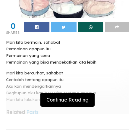
0
SHARES
Mari kita bermain, sahabat
Permainan apapun itu
Permainan yang ceria
Permainan yang bisa mendekatkan kita lebih
Mari kita bercurhat, sahabat
Ceritalah tentang apapun itu
Aku kan mendengarkannya
Begitupun aku kan bercerita tentang apapun
Continue Reading
Mari kita lakukan bersama
Related
Posts
Pelan Tapi Sampai