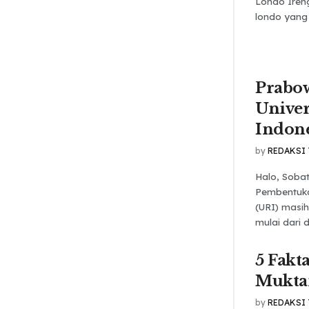
Londo Iren
londo yang 
Prabo
Univer
Indone
by
REDAKSI
Halo, Soba
Pembentuka
(URI) masi
mulai dari 
5 Fakt
Mukta
by
REDAKSI