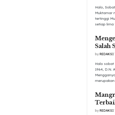
Halo, Soba
Muktamar 
tertinggi 
setiap lima 
Mengen
Salah 
by
REDAKSI
Halo sobat
1964, D.N. 
Mengganyan
merupakan h
Mangr
Terbai
by
REDAKSI