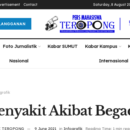
vertisement
Contact
Saturday, 8 August 2
LANGGANAN
Foto Jurnalistik
Kabar SUMUT
Kabar Kampus
Nasional
Internasional
grafik
enyakit Akibat Beg
I TEROPONG
9 June 2021
in
Infografik
Reading Time: 1 min rea