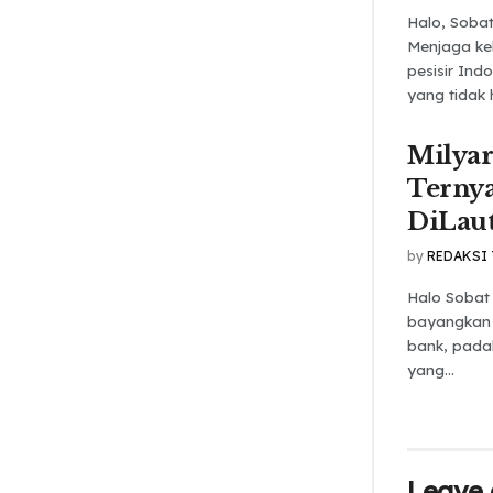
Halo, Soba
Menjaga ke
pesisir In
yang tidak 
Milya
Terny
DiLau
by
REDAKSI
Halo Sobat
bayangkan 
bank, pada
yang...
Leave 