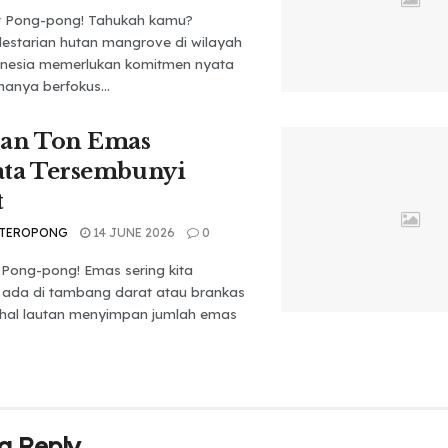
t Pong-pong! Tahukah kamu?
lestarian hutan mangrove di wilayah
donesia memerlukan komitmen nyata
hanya berfokus...
ran Ton Emas
ata Tersembunyi
t
 TEROPONG
14 JUNE 2026
0
 Pong-pong! Emas sering kita
ada di tambang darat atau brankas
hal lautan menyimpan jumlah emas
a Reply