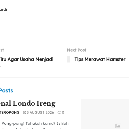
ardi
st
Next Post
itu Agar Usaha Menjadi
Tips Merawat Hamster
s
Posts
nal Londo Ireng
 TEROPONG
5 AUGUST 2026
0
t Pong-pong! Tahukah kamu? Istilah