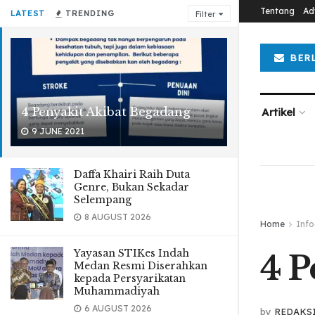
Tentang
Ad
LATEST
TRENDING
Filter
BER
4 Penyakit Akibat Begadang
Artikel
9 JUNE 2021
Daffa Khairi Raih Duta
Genre, Bukan Sekadar
Selempang
8 AUGUST 2026
Home
Info
Yayasan STIKes Indah
4 P
Medan Resmi Diserahkan
kepada Persyarikatan
Muhammadiyah
6 AUGUST 2026
by
REDAKS