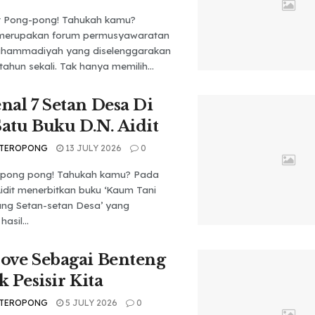
t Pong-pong! Tahukah kamu?
merupakan forum permusyawaratan
Muhammadiyah yang diselenggarakan
tahun sekali. Tak hanya memilih...
al 7 Setan Desa Di
Satu Buku D.N. Aidit
 TEROPONG
13 JULY 2026
0
 pong pong! Tahukah kamu? Pada
Aidit menerbitkan buku ‘Kaum Tani
g Setan-setan Desa’ yang
asil...
ove Sebagai Benteng
k Pesisir Kita
 TEROPONG
5 JULY 2026
0