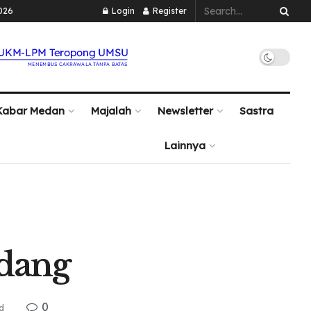
026
Login
Register
Kabar Medan
Majalah
Newsletter
Sastra
Lainnya
adang
0
d