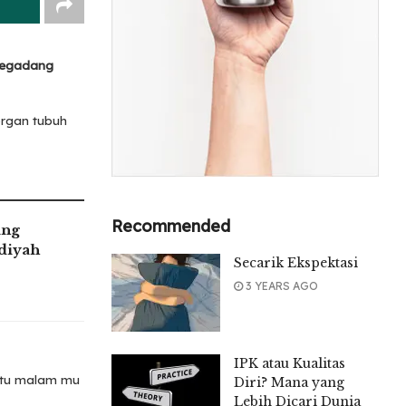
begadang
organ tubuh
Recommended
ang
iyah
Secarik Ekspektasi
3 YEARS AGO
IPK atau Kualitas
ktu malam mu
Diri? Mana yang
Lebih Dicari Dunia