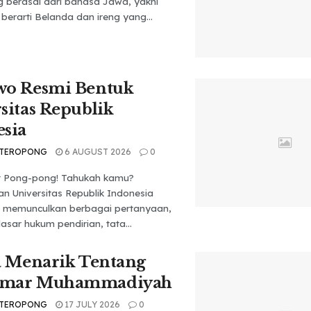
g berasal dari bahasa Jawa, yakni
berarti Belanda dan ireng yang...
wo Resmi Bentuk
sitas Republik
sia
 TEROPONG
6 AUGUST 2026
0
t Pong-pong! Tahukah kamu?
n Universitas Republik Indonesia
h memunculkan berbagai pertanyaan,
dasar hukum pendirian, tata...
a Menarik Tentang
mar Muhammadiyah
 TEROPONG
17 JULY 2026
0