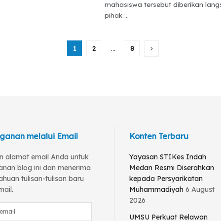
mahasiswa tersebut diberikan lang
pihak ...
1
2
…
8
ganan melalui Email
Konten Terbaru
 alamat email Anda untuk
Yayasan STIKes Indah
anan blog ini dan menerima
Medan Resmi Diserahkan
huan tulisan-tulisan baru
kepada Persyarikatan
mail.
Muhammadiyah
6 August
2026
UMSU Perkuat Relawan