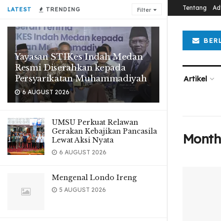
Tentang
Ad
LATEST
TRENDING
Filter
BER
Yayasan STIKes Indah Medan
Resmi Diserahkan kepada
Persyarikatan Muhammadiyah
Artikel
6 AUGUST 2026
UMSU Perkuat Relawan
Gerakan Kebajikan Pancasila
Month
Lewat Aksi Nyata
6 AUGUST 2026
Mengenal Londo Ireng
5 AUGUST 2026