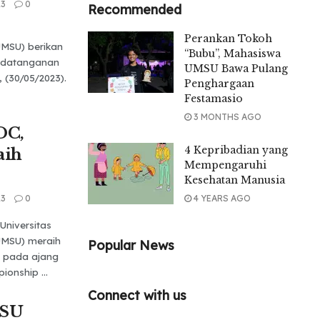
23
0
Recommended
Perankan Tokoh
MSU) berikan
“Bubu”, Mahasiswa
ndatanganan
UMSU Bawa Pulang
 (30/05/2023).
Penghargaan
Festamasio
3 MONTHS AGO
DC,
4 Kepribadian yang
aih
Mempengaruhi
Kesehatan Manusia
23
0
4 YEARS AGO
niversitas
MSU) meraih
Popular News
r pada ajang
onship ...
Connect with us
NSU