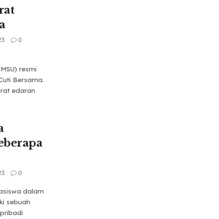
rat
a
23
0
MSU) resmi
Cuti Bersama.
urat edaran
a
eberapa
23
0
asiswa dalam
iki sebuah
pribadi