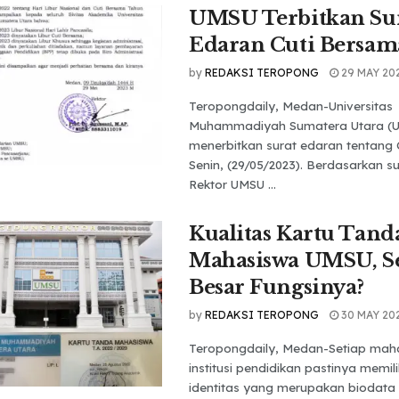
UMSU Terbitkan Su
Edaran Cuti Bersam
by
REDAKSI TEROPONG
29 MAY 20
Teropongdaily, Medan-Universitas
Muhammadiyah Sumatera Utara (U
menerbitkan surat edaran tentang 
Senin, (29/05/2023). Berdasarkan s
Rektor UMSU ...
Kualitas Kartu Tand
Mahasiswa UMSU, S
Besar Fungsinya?
by
REDAKSI TEROPONG
30 MAY 20
Teropongdaily, Medan-Setiap mah
institusi pendidikan pastinya memil
identitas yang merupakan biodata 