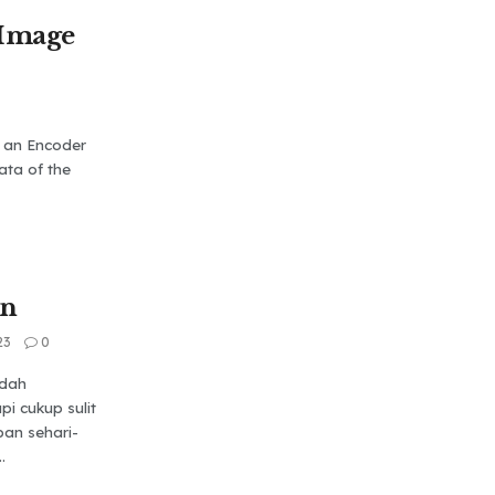
 Image
n an Encoder
ata of the
an
23
0
udah
pi cukup sulit
an sehari-
.