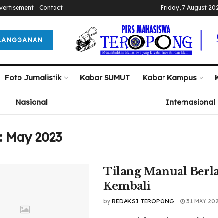
vertisement
Contact
Friday, 7 August 20
LANGGANAN
Foto Jurnalistik
Kabar SUMUT
Kabar Kampus
Nasional
Internasional
:
May 2023
Tilang Manual Berl
Kembali
by
REDAKSI TEROPONG
31 MAY 20