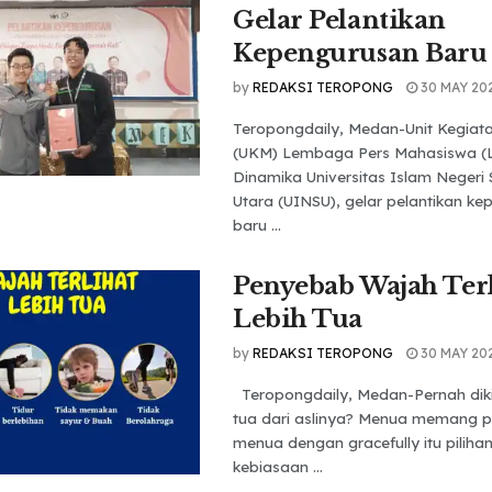
Gelar Pelantikan
Kepengurusan Baru
by
REDAKSI TEROPONG
30 MAY 20
Teropongdaily, Medan-Unit Kegia
(UKM) Lembaga Pers Mahasiswa (
Dinamika Universitas Islam Negeri
Utara (UINSU), gelar pelantikan k
baru ...
Penyebab Wajah Terl
Lebih Tua
by
REDAKSI TEROPONG
30 MAY 20
Teropongdaily, Medan-Pernah dikir
tua dari aslinya? Menua memang pa
menua dengan gracefully itu piliha
kebiasaan ...