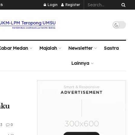
26
Login
Register
Kabar Medan
Majalah
Newsletter
Sastra
Lainnya
aku
23
0