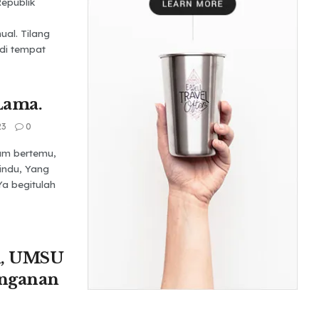
epublik
al. Tilang
 di tempat
Lama.
23
0
lam bertemu,
indu, Yang
Ya begitulah
h, UMSU
nganan