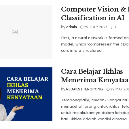
Computer Vision &
Classification in AI
by
admin
29 JULY 2023
0
First, a neural network is formed o
model, which ‘compresses’ the 3Dd
cars into a structured ...
Cara Belajar Ikhlas
Menerima Kenyata
by
REDAKSI TEROPONG
29 MAY 20
Teropongdaily, Medan- Sangat m
menasehati orang untuk ikhlas, teta
untuk melakukannya dalam kehidup
hari. Ikhlas adalah kondisi dimana ..