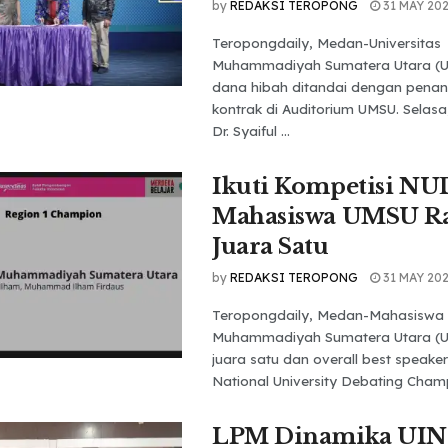
by
REDAKSI TEROPONG
31 MAY 20
Teropongdaily, Medan-Universitas
Muhammadiyah Sumatera Utara (U
dana hibah ditandai dengan pena
kontrak di Auditorium UMSU. Selasa,
Dr. Syaiful ...
Ikuti Kompetisi NU
Mahasiswa UMSU R
Juara Satu
by
REDAKSI TEROPONG
31 MAY 20
Teropongdaily, Medan-Mahasiswa U
Muhammadiyah Sumatera Utara (U
juara satu dan overall best speake
National University Debating Champi
LPM Dinamika UI