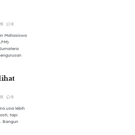
23
0
tan Mahasiswa
LPM)
 Sumatera
epengurusan
ihat
23
0
a usia lebih
sti, tapi
n. Bangun