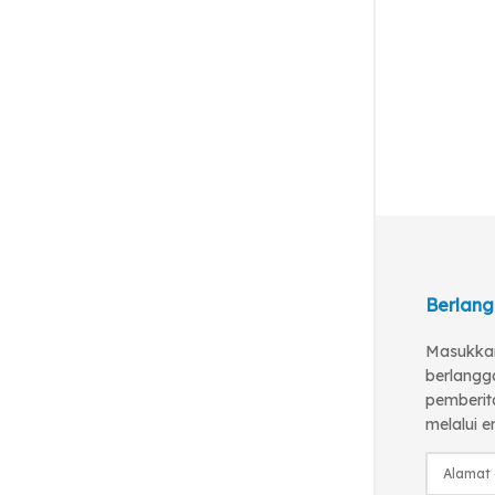
Berlang
Masukkan
berlangg
pemberita
melalui e
Alamat
email