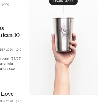
 yang
..
as
ukan 10
BER 2020
0
pagi, (23/09)
ta, lalu
ukul 13.30
 Love
BER 2020
0