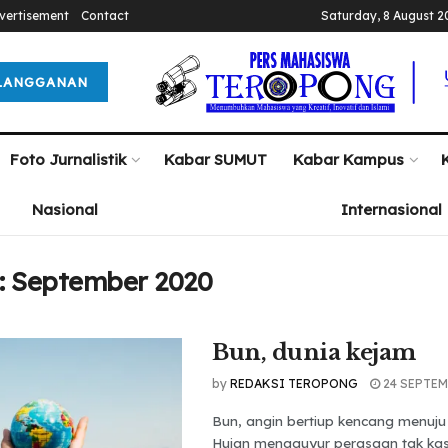
vertisement
Contact
Saturday, 8 August 2
LANGGANAN
Foto Jurnalistik
Kabar SUMUT
Kabar Kampus
Nasional
Internasional
:
September 2020
Bun, dunia kejam
by
REDAKSI TEROPONG
24 SEPTEM
Bun, angin bertiup kencang menuj
Hujan mengguyur perasaan tak ka