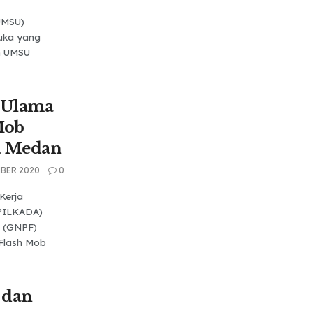
UMSU)
uka yang
m UMSU
 Ulama
Mob
da Medan
BER 2020
0
Kerja
-PILKADA)
 (GNPF)
Flash Mob
 dan