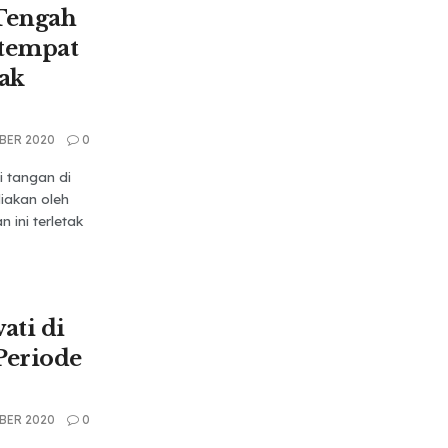
Tengah
tempat
ak
BER 2020
0
 tangan di
iakan oleh
ini terletak
ti di
eriode
BER 2020
0