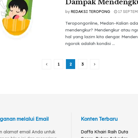
Dampak Mendengk
by
REDAKSI TEROPONG
17 SEPTEM
Teropongonline, Medan-Kalian ada
mendengkur? Mendengkur atau ng
hal yang lazim kita dengar. Mende
ngorok adalah kondisi ...
1
2
3
ganan melalui Email
Konten Terbaru
 alamat email Anda untuk
Daffa Khairi Raih Duta