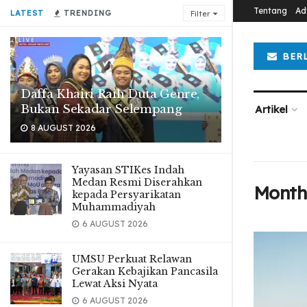
Tentang
Ad
LATEST
TRENDING
Filter
BER
Daffa Khairi Raih Duta Genre,
Bukan Sekadar Selempang
Artikel
8 AUGUST 2026
Yayasan STIKes Indah
Medan Resmi Diserahkan
Month
kepada Persyarikatan
Muhammadiyah
6 AUGUST 2026
UMSU Perkuat Relawan
Gerakan Kebajikan Pancasila
Lewat Aksi Nyata
6 AUGUST 2026