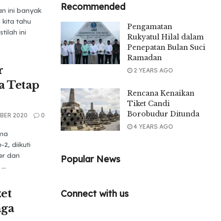
Recommended
n ini banyak
 kita tahu
Pengamatan
tilah ini
Rukyatul Hilal dalam
Penepatan Bulan Suci
Ramadan
r
2 YEARS AGO
a Tetap
Rencana Kenaikan
Tiket Candi
Borobudur Ditunda
BER 2020
0
4 YEARS AGO
ama
2, diikuti
er dan
Popular News
..
et
Connect with us
nga