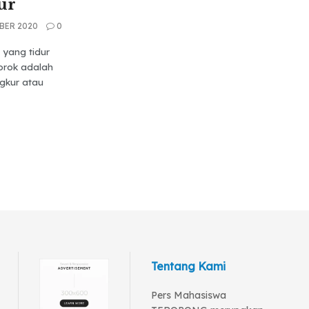
ur
BER 2020
0
 yang tidur
orok adalah
ngkur atau
Tentang Kami
Pers Mahasiswa