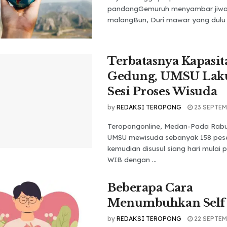
pandangGemuruh menyambar jiwa
malangBun, Duri mawar yang dulu .
Terbatasnya Kapasit
Gedung, UMSU Lak
Sesi Proses Wisuda
by
REDAKSI TEROPONG
23 SEPTEM
Teropongonline, Medan-Pada Rabu 
UMSU mewisuda sebanyak 158 peser
kemudian disusul siang hari mulai p
WIB dengan ...
Beberapa Cara
Menumbuhkan Self
by
REDAKSI TEROPONG
22 SEPTEM