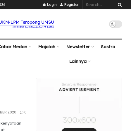
026
Login
Register
Kabar Medan
Majalah
Newsletter
Sastra
Lainnya
BER 2020
0
u kenyataan
sat