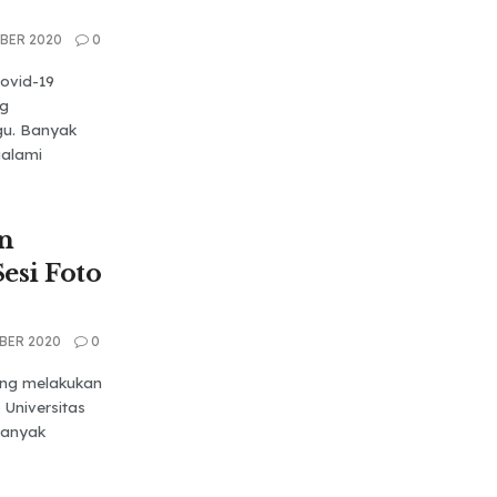
BER 2020
0
ovid-19
ng
gu. Banyak
alami
n
esi Foto
BER 2020
0
ang melakukan
 Universitas
Banyak