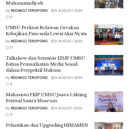
Muhammadiyah
Rudianto juga menambahkan bahwa diskusi yang dilakukan
by
REDAKSI TEROPONG
6 AUGUST 2026
bersama Temasek Polytechnic diharapkan dapat
0
memberikan dampak positif terhadap peningkatan kualitas
UMSU Perkuat Relawan Gerakan
guru dan tenaga pendidik di Indonesia.
Kebajikan Pancasila Lewat Aksi Nyata
“Muhammadiyah selalu berupaya meningkatkan kualitas
by
REDAKSI TEROPONG
6 AUGUST 2026
pengajaran setiap harinya. Karena itu, saya yakin diskusi kita
0
dengan teman-teman dari Temasek akan berkontribusi pada
Talkshow dan Seminar FISIP UMSU
peningkatan kualitas guru di Indonesia, walaupun di masa
Bahas Pemanfaatan Media Sosial
depan kita kekurangan biaya dan sumber pendanaan,”
dalam Perspektif Hukum
ujarnya.
by
REDAKSI TEROPONG
6 AUGUST 2026
Dari pihak Temasek Polytechnic, supervisor Zulqarnain Noor
0
menyampaikan rasa terima kasih atas sambutan hangat
yang diberikan oleh UMSU. Ia menyoroti pentingnya
Mahasiswi FKIP UMSU Juara 1 Akting
pendidikan tinggi dalam membentuk pribadi profesional
Festival Sastra Museum
yang berguna bagi masyarakat.
by
REDAKSI TEROPONG
4 AUGUST 2026
0
“Dengan penuh rasa syukur, kami mengucapkan terima
kasih atas sambutan yang hangat dan sangat baik kepada
Pelantikan dan Upgrading HIMAMEN