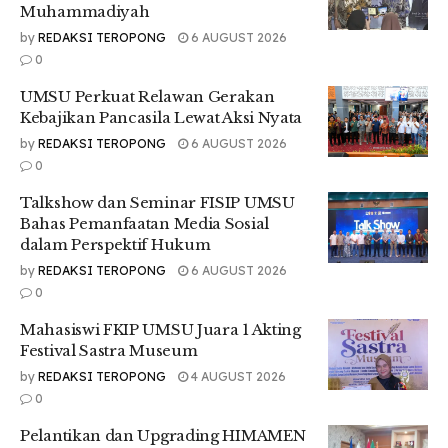
Muhammadiyah
baru ini, bagian kanan untuk pertanian yang kiri untuk hukum.
by
REDAKSI TEROPONG
6 AUGUST 2026
Gedung C akan langsung terhubung ke Gedung D,” jelas
0
lelaki yang juga berperan sebagai pengawas jalannya
pembangunan tersebut.
UMSU Perkuat Relawan Gerakan
Kebajikan Pancasila Lewat Aksi Nyata
by
REDAKSI TEROPONG
6 AUGUST 2026
Menurut perhitungan Dewangga sendiri juga bahwa
0
pembangunan ini harusnya sudah akan selesai pada bulan
depan. “Ini mungkin selesai bulan 7 dan harusnya rampung
Talkshow dan Seminar FISIP UMSU
jika tidak ada kendala,” ungkapnya.
Bahas Pemanfaatan Media Sosial
dalam Perspektif Hukum
by
REDAKSI TEROPONG
6 AUGUST 2026
Akhir kata, saat ditanyai mengenai pembangunan akses
0
untuk fakultas lainnya seperti Fakultas Ilmu Sosial dan Ilmu
Mahasiswi FKIP UMSU Juara 1 Akting
Politik (FISIP) yang diketahui juga masih satu gedung
Festival Sastra Museum
dengan Fakultas Hukum (FAHUM), Dewangga mengakui
by
REDAKSI TEROPONG
4 AUGUST 2026
belum mengetahui perkembangan selanjutnya.
0
Pelantikan dan Upgrading HIMAMEN