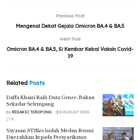
kepada Persyarikatan Muhammadiyah
UMSU Perkuat Relawan Gerakan Kebajikan
Previous Post
Pancasila Lewat Aksi Nyata
Mengenal Dekat Gejala Omicron BA.4 & BA.5
Next Post
Omicron BA.4 & BA.5, Si Kembar Kebal Vaksin Covid-
Muhammad Dewangga Ramadhan sebagai tim sipil UMSU
19
mengungkapkan bahwa pembangunan kali ini diadakan
demi kemudahan akses mahasiswa.
Related
Posts
“Disinikan ada pembangunan untuk kemudahan mahasiswa
fakultas hukum, jadikan untuk memudahkan akses. Biar ga
Daffa Khairi Raih Duta Genre, Bukan
naik turun naik tangga lagi, mereka langsung masuk ke
Sekadar Selempang
gedung mereka sendiri,” ujarnya.
by
REDAKSI TEROPONG
8 AUGUST 2026
0
Yayasan STIKes Indah Medan Resmi
Dewangga juga memberitahukan mengenai gedung mana
Diserahkan kepada Persyarikatan
saja yang akan diberikan akses gabungan. “Jadikan yang