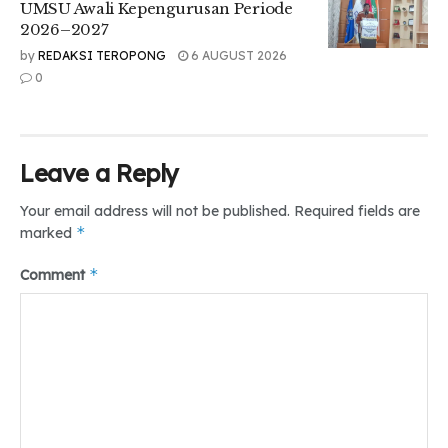
“FISIP belum ada sih, ini hanya untuk hukum sih sejauh ini
UMSU Awali Kepengurusan Periode
yang tau,” pungkasnya.
2026–2027
by
REDAKSI TEROPONG
6 AUGUST 2026
0
Tr : Choirun Anisah Sabilah
Editor : Andini Rizky
Leave a Reply
Tags:
#umsu #medan #mahasiswa #Indonesia
Your email address will not be published.
Required fields are
*
marked
*
Comment