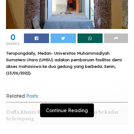
0
SHARES
Teropongdaily, Medan- Universitas Muhammadiyah
Sumatera Utara (UMSU) adakan pembaruan fasilitas demi
akses mahasiswa ke dua gedung yang berbeda. Senin,
(13/06/2022).
Related
Posts
Continue Reading
Daffa Khairi Raih Duta Genre, Bukan Sekadar
Selempang
Yayasan STIKes Indah Medan Resmi Diserahkan