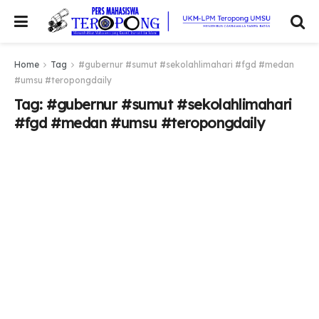
Home
Tag
#gubernur #sumut #sekolahlimahari #fgd #medan
#umsu #teropongdaily
Tag:
#gubernur #sumut #sekolahlimahari
#fgd #medan #umsu #teropongdaily