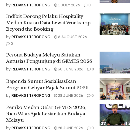
by
REDAKSI TEROPONG
1 JULY 2026
0
Lanjutnya, ia menjelaskan bahwa
good looking
itu bukan
Indibiz Dorong Pelaku Hospitality
cantik atau ganteng. “Kalau menurut aku,
good looking
itu
Medan Kuasai Data Lewat Workshop
artinya enak dilihat bukan cantik atau ganteng. Ada kok
Beyond the Booking
orang yang cantik atau ganteng tidak enak dilihat, ada juga
orang yang biasa-biasa aja tapi dia pandai dalam
by
REDAKSI TEROPONG
6 AUGUST 2026
memadupadankan tampilan atau fashionnya jadi enak
0
dilihat,” jelas Berlian.
Pesona Budaya Melayu Satukan
Antusias Pengunjung di GEMES 2026
Adapun, M. Rinaldi Pratama mahasiswa dari program studi
Manajemen UMSU, mengatakan hal yang terbalik dari
by
REDAKSI TEROPONG
30 JUNE 2026
0
mahasiswa sebelumnya. Menurutnya good looking tidak
Bapenda Sumut Sosialisasikan
terlalu penting.
Program Gebyar Pajak Sumut 2026
“Tidak terlalu penting karena dikehidupan kita atau
by
REDAKSI TEROPONG
28 JUNE 2026
0
kehidupan sosial kita membutuhkan orang orang yang
bersikap positif, baik, jujur, dan lain-lain. Kalau hanya
Pemko Medan Gelar GEMES 2026,
mengandalakan penampilan yang bagus (good looking)
Rico Waas Ajak Lestarikan Budaya
tetapi memiliki sifat yang
toxic
(tidak baik) itu sangat
Melayu
berbahaya bagi kehidupan kita dan sosial,” ujarnya.
by
REDAKSI TEROPONG
28 JUNE 2026
0