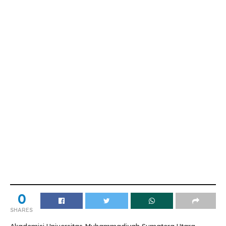
0
SHARES
Akademisi Universitas Muhammadiyah Sumatera Utara