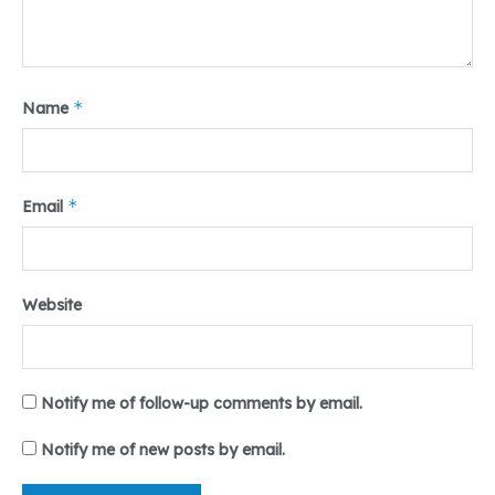
*
Name
*
Email
Tr : Raja Hamdani Lubis
Editor: Salsabila Balqis
Tags:
#Bukabersama
#hukum
#medan
#umsu
Website
teropongdaily
Notify me of follow-up comments by email.
Notify me of new posts by email.