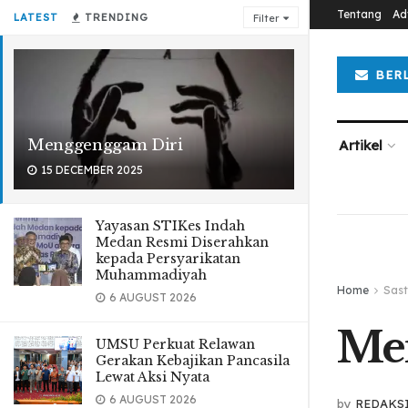
Tentang
Ad
LATEST
TRENDING
Filter
BER
Menggenggam Diri
Artikel
15 DECEMBER 2025
Yayasan STIKes Indah
Medan Resmi Diserahkan
kepada Persyarikatan
Muhammadiyah
Home
Sast
6 AUGUST 2026
Me
UMSU Perkuat Relawan
Gerakan Kebajikan Pancasila
Lewat Aksi Nyata
6 AUGUST 2026
by
REDAKS