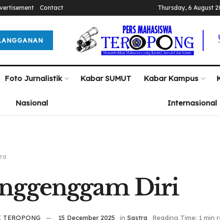
vertisement
Contact
Thursday, 6 August 
LANGGANAN
Foto Jurnalistik
Kabar SUMUT
Kabar Kampus
Nasional
Internasional
ra
nggenggam Diri
I TEROPONG
15 December 2025
in
Sastra
Reading Time: 1 min 