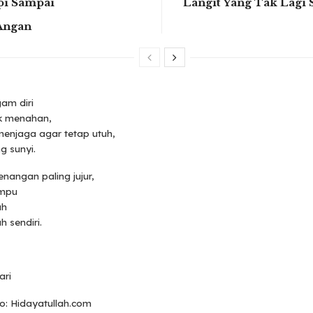
pi Sampai
Langit Yang Tak Lagi
Angan
am diri
k menahan,
menjaga agar tetap utuh,
g sunyi.
nangan paling jujur,
mpu
ah
h sendiri.
ari
o: Hidayatullah.com