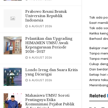
Prabowo Resmi Bentuk
Universitas Republik
Tak ada po
Indonesia
Saat memili
6 AUGUST 2026
Tak ada so
Ketika kein
Pelantikan dan Upgrading
Berhasil di
HIMAMEN UMSU Awali
Kepengurusan Periode
Belajar me
2026–2027
Tanpa menu
6 AUGUST 2026
Tanpa meni
Cukup den
Dan berdam
Londo Ireng dan Suara Kritis
yang Dicurigai
Setiap hari
Antara taku
6 AUGUST 2026
Menimbang 
Related
Mahasiswa UMSU Soroti
Pentingnya Etika
Komunimasi Pejabat Publik