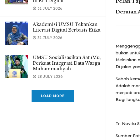
di Era Digital
Pelan Ta
31 JULY 2026
Deraian 
Akademisi UMSU Tekankan
Literasi Digital Berbasis Etika
31 JULY 2026
Menggengg
bukan untu
UMSU Sosialisasikan SatuMu,
Melainkan 
Perkuat Integrasi Data Warga
Di jalan yan
Muhammadiyah
28 JULY 2026
Sebab keme
Adalah ma
menjadi ar
LOAD MORE
Bagi langka
Tr: Novita S
Sumber Fot