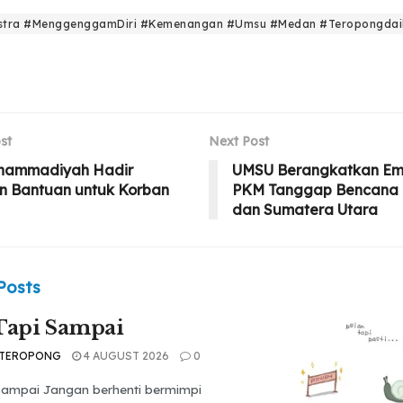
stra #MenggenggamDiri #Kemenangan #Umsu #Medan #Teropongdai
st
Next Post
hammadiyah Hadir
UMSU Berangkatkan Em
n Bantuan untuk Korban
PKM Tanggap Bencana 
dan Sumatera Utara
Posts
Tapi Sampai
 TEROPONG
4 AUGUST 2026
0
 Sampai Jangan berhenti bermimpi