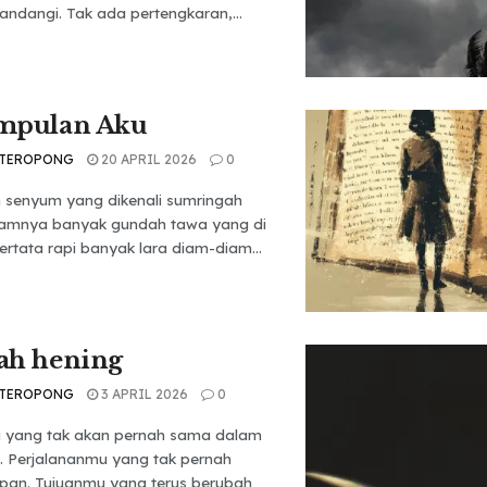
pandangi. Tak ada pertengkaran,...
mpulan Aku
 TEROPONG
20 APRIL 2026
0
h senyum yang dikenali sumringah
lamnya banyak gundah tawa yang di
rtata rapi banyak lara diam-diam...
ah hening
 TEROPONG
3 APRIL 2026
0
yang tak akan pernah sama dalam
n. Perjalananmu yang tak pernah
apan. Tujuanmu yang terus berubah