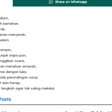
Share on Whatsapp
dium,
h bertahan.
rak,
ginan menyerah,
redam.
mimpin,
njuk siapa pun,
nggikan suara,
gan menahan amarah,
ai dengan luka.
 ada perundingan sunyi,
t dan harap,
langkah agar tak saling melukai.
Posts