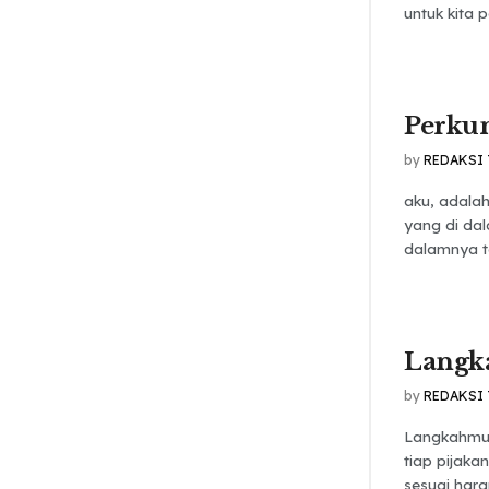
untuk kita 
Perku
by
REDAKSI
aku, adala
yang di da
dalamnya te
Langk
by
REDAKSI
Langkahmu 
tiap pijaka
sesuai har