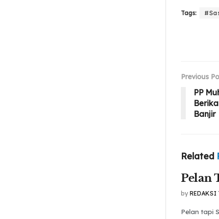
Tags:
#Sa
Previous Po
PP Mu
Berika
Banjir
Related
Pelan 
by
REDAKSI
Pelan tapi