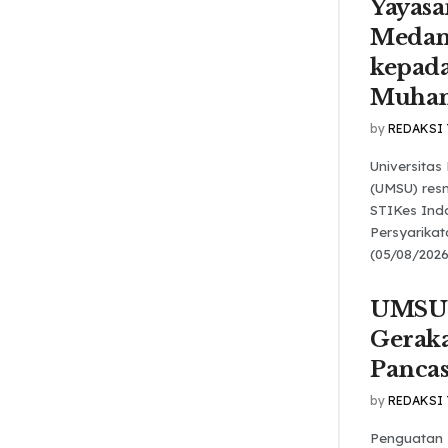
Yayasa
Medan
kepada
Muha
by
REDAKSI
Universita
(UMSU) res
STIKes Ind
Persyarika
(05/08/2026
UMSU 
Gerak
Pancas
by
REDAKSI
Penguatan 