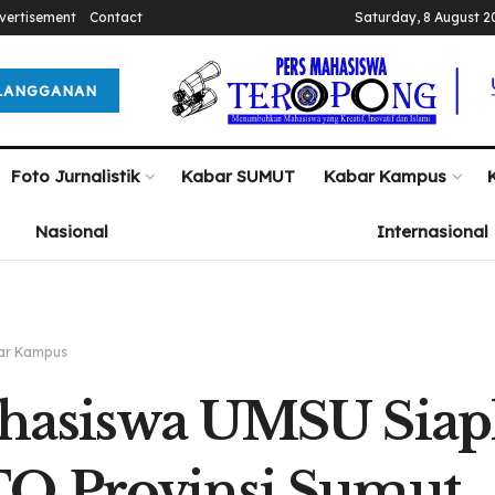
vertisement
Contact
Saturday, 8 August 2
LANGGANAN
Foto Jurnalistik
Kabar SUMUT
Kabar Kampus
Nasional
Internasional
ar Kampus
hasiswa UMSU Siapk
Q Provinsi Sumut