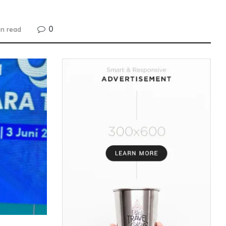
0
in read