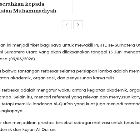
serahkan kepada
ikatan Muhammadiyah
n ini menjadi tiket bagi saya untuk mewakili PERTI se-Sumatera 
si Sumatera Utara yang akan dilaksanakan tanggal 15 Juni mendat
lasa (09/06/2026).
 bahwa tantangan terbesar selama persiapan lomba adalah mem
atan akademik, organisasi, dan penyusunan karya tulis.
 terbesar adalah mengatur waktu antara kegiatan akademik, organ
omba. Selain itu, mencari referensi yang relevan dan menyusun kary
h tetapi memiliki landasan Al-Qur’an yang kuat juga menjadi tantan
” ungkapnya.
r dan menjadikan prestasi tersebut sebagai motivasi untuk terus 
emik dan kajian Al-Qur’an.