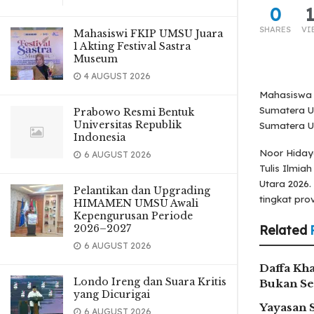
0
SHARES
VI
Mahasiswi FKIP UMSU Juara
1 Akting Festival Sastra
Museum
4 AUGUST 2026
Mahasiswa F
Sumatera U
Prabowo Resmi Bentuk
Universitas Republik
Sumatera U
Indonesia
Noor Hidaya
6 AUGUST 2026
Tulis Ilmia
Utara 2026.
Pelantikan dan Upgrading
tingkat prov
HIMAMEN UMSU Awali
Kepengurusan Periode
2026–2027
Related
6 AUGUST 2026
Daffa Kha
Londo Ireng dan Suara Kritis
Bukan Se
yang Dicurigai
Yayasan 
6 AUGUST 2026