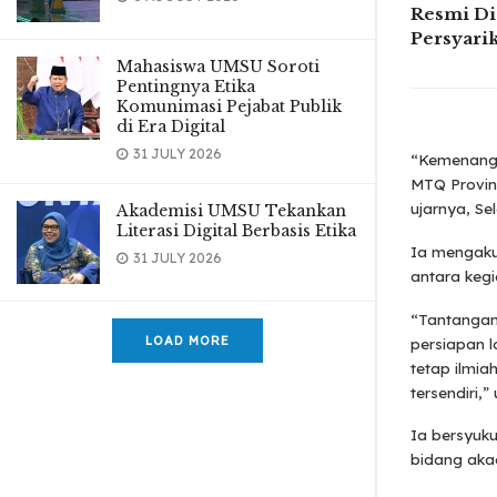
Resmi Di
Persyar
Mahasiswa UMSU Soroti
Pentingnya Etika
Komunimasi Pejabat Publik
di Era Digital
31 JULY 2026
“Kemenanga
MTQ Provin
ujarnya, Se
Akademisi UMSU Tekankan
Literasi Digital Berbasis Etika
Ia mengaku
31 JULY 2026
antara kegi
“Tantangan
LOAD MORE
persiapan l
tetap ilmia
tersendiri,
Ia bersyuku
bidang akad