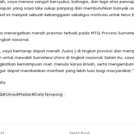
lah, saya merasa sangat bersyukur, bahagia, dan lega atas pencapa
siapan yang saya lalui cukup panjang dan membutuhkan banyak u
sil ini menjadi sebuah kebanggaan sekaligus motivasi untuk terus
Ia menargetkan meraih prestasi terbaik pada MTQ Provinsi Sumate
ingkat nasional.
, saya berharap dapat meraih Juara 1 di tingkat provinsi dan mem
untuk mewakili Sumatera Utara di tingkat nasional. Selain itu, saya
ngkatkan kemampuan riset, menulis karya ilmiah, serta mengemban
agar dapat memberikan manfaat yang lebih luas bagi masyarakat,
lia
Q#Umsu#Medan#DailyTeropong
st
Next Post