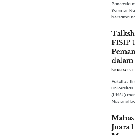
Pancasila m
Seminar Na
bersama Kom
Talks
FISIP
Pemanf
dalam
by
REDAKSI
Fakultas Ilm
Universita
(UMSU) men
Nasional be
Mahas
Juara 1