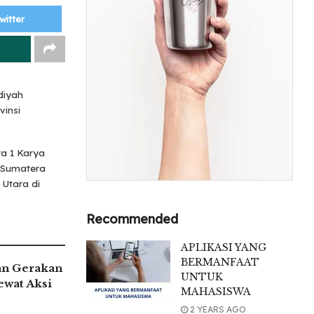
witter
diyah
insi
ra 1 Karya
) Sumatera
 Utara di
Recommended
APLIKASI YANG
BERMANFAAT
an Gerakan
UNTUK
ewat Aksi
MAHASISWA
2 YEARS AGO