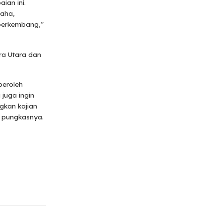
ian ini.
saha,
 berkembang,”
ra Utara dan
peroleh
 juga ingin
gkan kajian
” pungkasnya.