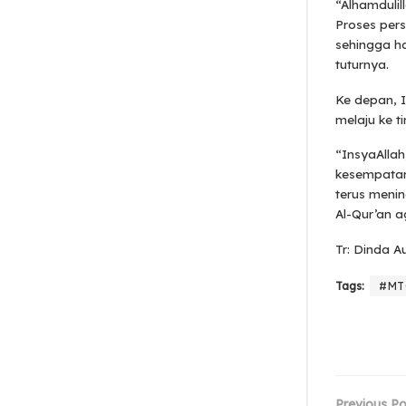
“Alhamdulil
Proses per
sehingga ha
tuturnya.
Ke depan, 
melaju ke t
“InsyaAllah
kesempatan 
terus meni
Al-Qur’an 
Tr: Dinda Au
Tags:
#MT
Previous Po