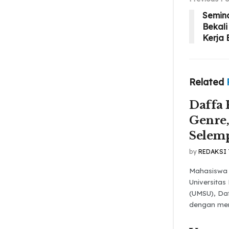
Semin
Bekal
Kerja 
Related
Daffa 
Genre,
Selem
by
REDAKSI
Mahasiswa 
Universita
(UMSU), Daf
dengan mem