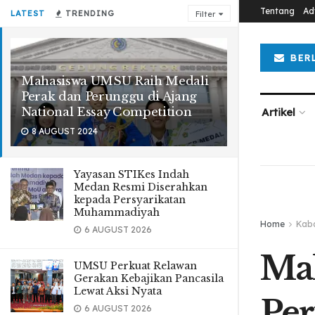
Tentang
Ad
LATEST
TRENDING
Filter
BER
Mahasiswa UMSU Raih Medali
Perak dan Perunggu di Ajang
National Essay Competition
Artikel
8 AUGUST 2024
Yayasan STIKes Indah
Medan Resmi Diserahkan
kepada Persyarikatan
Muhammadiyah
Home
Kab
6 AUGUST 2026
Mah
UMSU Perkuat Relawan
Gerakan Kebajikan Pancasila
Lewat Aksi Nyata
Per
6 AUGUST 2026