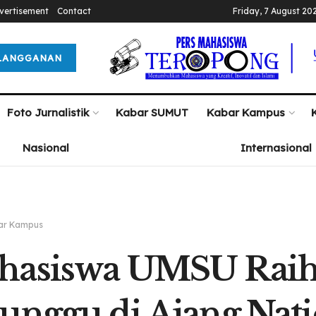
vertisement
Contact
Friday, 7 August 20
LANGGANAN
Foto Jurnalistik
Kabar SUMUT
Kabar Kampus
Nasional
Internasional
ar Kampus
asiswa UMSU Raih 
unggu di Ajang Nati