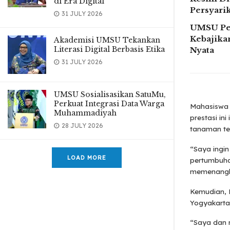
di Era Digital
Persyar
31 JULY 2026
UMSU Pe
Kebajikan
Akademisi UMSU Tekankan
Literasi Digital Berbasis Etika
Nyata
31 JULY 2026
UMSU Sosialisasikan SatuMu,
Perkuat Integrasi Data Warga
Mahasiswa 
Muhammadiyah
prestasi in
28 JULY 2026
tanaman te
“Saya ingi
LOAD MORE
pertumbuha
memenangka
Kemudian, D
Yogyakarta
“Saya dan r