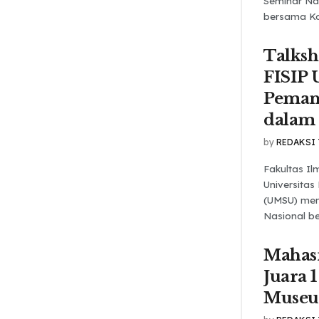
Seminar Na
bersama Kom
Talks
FISIP
Pemanf
dalam
by
REDAKSI
Fakultas Ilm
Universita
(UMSU) men
Nasional be
Mahas
Juara 1
Muse