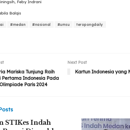
iningsih, Feby Indrani
abila Balqis
ai
#medan
#nasional
#umsu
teropongdaily
st
Next Post
ia Mariska Tunjung Raih
Kartun Indonesia yang
i Pertama Indonesia Pada
Olimpiade Paris 2024
Posts
n STIKes Indah