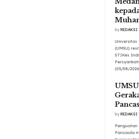
Medan
kepada
Muha
by
REDAKSI
Universita
(UMSU) res
STIKes Ind
Persyarika
(05/08/2026
UMSU 
Gerak
Pancas
by
REDAKSI
Penguatan 
Pancasila m