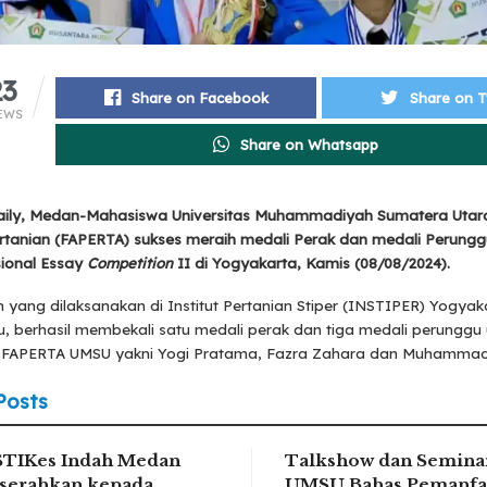
23
Share on Facebook
Share on T
EWS
Share on Whatsapp
ily, Medan-Mahasiswa Universitas Muhammadiyah Sumatera Utar
ertanian (FAPERTA) sukses meraih medali Perak dan medali Perung
ional Essay
Competition
II di Yogyakarta, Kamis (08/08/2024).
yang dilaksanakan di Institut Pertanian Stiper (INSTIPER) Yogyak
alu, berhasil membekali satu medali perak dan tiga medali perunggu
FAPERTA UMSU yakni Yogi Pratama, Fazra Zahara dan Muhammad 
Posts
STIKes Indah Medan
Talkshow dan Seminar
serahkan kepada
UMSU Bahas Pemanfa