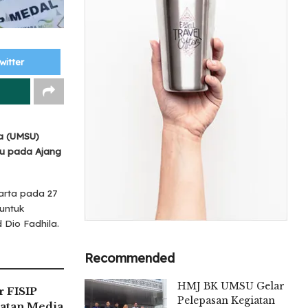
witter
a (UMSU)
gu pada Ajang
arta pada 27
 untuk
Dio Fadhila.
Recommended
HMJ BK UMSU Gelar
 FISIP
Pelepasan Kegiatan
atan Media