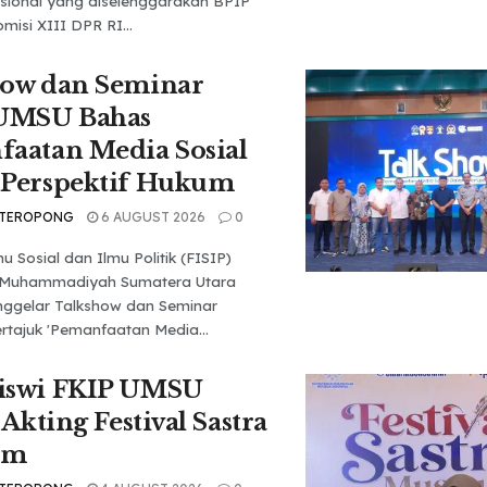
sional yang diselenggarakan BPIP
isi XIII DPR RI...
how dan Seminar
 UMSU Bahas
aatan Media Sosial
 Perspektif Hukum
 TEROPONG
6 AUGUST 2026
0
u Sosial dan Ilmu Politik (FISIP)
s Muhammadiyah Sumatera Utara
ggelar Talkshow dan Seminar
rtajuk 'Pemanfaatan Media...
iswi FKIP UMSU
 Akting Festival Sastra
um