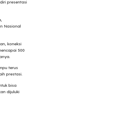
iri presentasi
a,
n Nasional
n, koneksi
 mencapai 500
tanya.
mpu terus
h prestasi.
ntuk bisa
n dijuluki