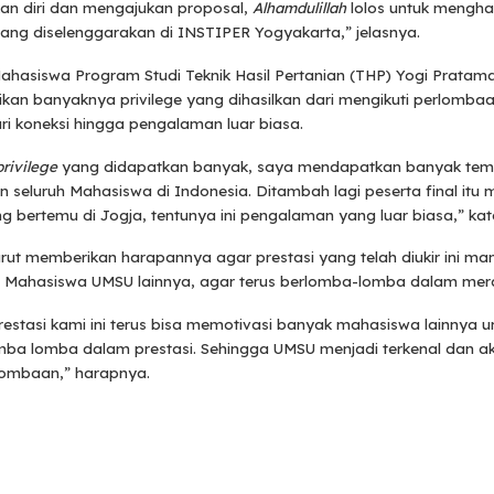
an diri dan mengajukan proposal,
Alhamdulillah
lolos untuk menghad
ang diselenggarakan di INSTIPER Yogyakarta,” jelasnya.
 Mahasiswa Program Studi Teknik Hasil Pertanian (THP) Yogi Pratam
an banyaknya privilege yang dihasilkan dari mengikuti perlombaa
dari koneksi hingga pengalaman luar biasa.
privilege
yang didapatkan banyak, saya mendapatkan banyak tema
 seluruh Mahasiswa di Indonesia. Ditambah lagi peserta final itu
g bertemu di Jogja, tentunya ini pengalaman yang luar biasa,” ka
urut memberikan harapannya agar prestasi yang telah diukir ini ma
 Mahasiswa UMSU lainnya, agar terus berlomba-lomba dalam merai
stasi kami ini terus bisa memotivasi banyak mahasiswa lainnya u
mba lomba dalam prestasi. Sehingga UMSU menjadi terkenal dan aka
ombaan,” harapnya.