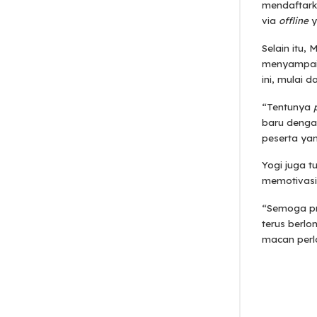
mendaftark
via
offline
y
Selain itu,
menyampaik
ini, mulai 
“Tentunya
baru dengan
peserta yan
Yogi juga t
memotivasi
“Semoga pre
terus berlo
macan perl