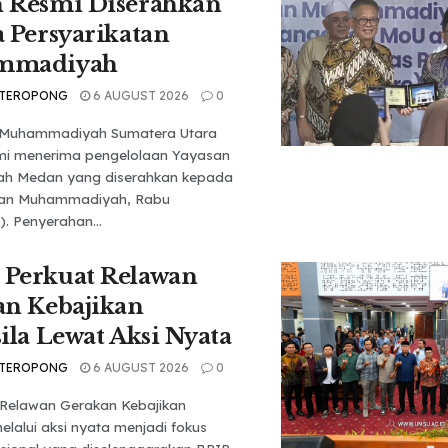
 Resmi Diserahkan
 Persyarikatan
mmadiyah
 TEROPONG
6 AUGUST 2026
0
s Muhammadiyah Sumatera Utara
mi menerima pengelolaan Yayasan
ah Medan yang diserahkan kepada
tan Muhammadiyah, Rabu
). Penyerahan...
Perkuat Relawan
an Kebajikan
ila Lewat Aksi Nyata
 TEROPONG
6 AUGUST 2026
0
Relawan Gerakan Kebajikan
elalui aksi nyata menjadi fokus