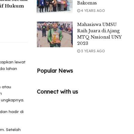
Bakomas
tif Hukum
4 YEARS AGO
Mahasiswa UMSU
Raih Juara di Ajang
MTQ Nasional UNY
2023
3 YEARS AGO
kapkan lewat
ada lahan
Popular News
n atau
Connect with us
n
” ungkapnya.
dan hadir di
m. Setelah