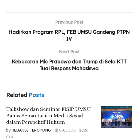
Observatorium Ilmu Falak (OIF) UMSU, Dr. Arwin Juli
Rakhmadi, M.A., yang memberikan apresiasi atas semangat
literasi mahasiswa baru yang telah berani menulis dan
Previous Post
menerbitkan karya fiksi sejak usia muda.
Hadirkan Program RPL, FEB UMSU Gandeng PTPN
Related
Posts
IV
Talkshow dan Seminar FISIP UMSU Bahas
Next Post
Pemanfaatan Media Sosial dalam Perspektif
Kebocoran Mic Prabowo dan Trump di Sela KTT
Hukum
Tuai Respons Mahasiswa
Mahasiswi FKIP UMSU Juara 1 Akting Festival
Sastra Museum
Pelantikan dan Upgrading HIMAMEN UMSU
Related
Posts
Awali Kepengurusan Periode 2026–2027
Talkshow dan Seminar FISIP UMSU
Bahas Pemanfaatan Media Sosial
dalam Perspektif Hukum
by
REDAKSI TEROPONG
6 AUGUST 2026
Dalam sambutannya, Dr. Arwin mengungkapkan rasa
0