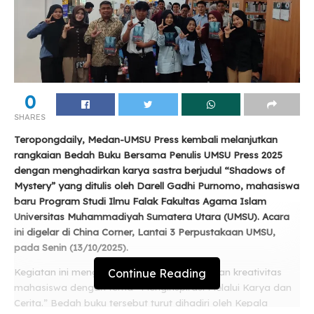
0
SHARES
Teropongdaily, Medan-UMSU Press kembali melanjutkan
rangkaian Bedah Buku Bersama Penulis UMSU Press 2025
dengan menghadirkan karya sastra berjudul “Shadows of
Mystery” yang ditulis oleh Darell Gadhi Purnomo, mahasiswa
baru Program Studi Ilmu Falak Fakultas Agama Islam
Universitas Muhammadiyah Sumatera Utara (UMSU). Acara
ini digelar di China Corner, Lantai 3 Perpustakaan UMSU,
pada Senin (13/10/2025).
Continue Reading
Kegiatan ini mengusung semangat literasi dan kreativitas
mahasiswa dengan tema “Menginspirasi Melalui Karya dan
Cerita.” Bedah buku tersebut turut dihadiri oleh Kepala