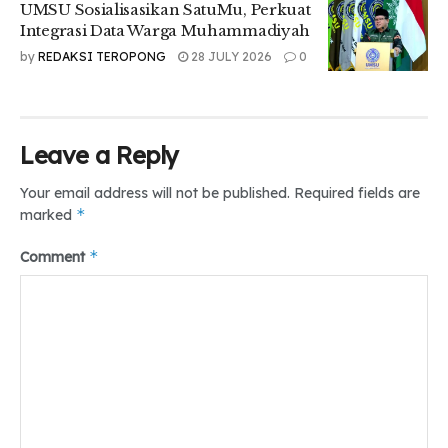
UMSU Sosialisasikan SatuMu, Perkuat
ide-ide kreatif mereka melalui karya sastra.
Integrasi Data Warga Muhammadiyah
“Melalui tulisan, kita bisa menyampaikan banyak hal positif
by
REDAKSI TEROPONG
28 JULY 2026
0
dan menggugah semangat orang lain untuk terus berkarya,”
tambahnya.
UMSU Press melalui kegiatan ini menegaskan komitmennya
untuk terus mendukung lahirnya penulis muda dari berbagai
Leave a Reply
program studi serta memperkuat budaya literasi kreatif di
lingkungan kampus.
Your email address will not be published.
Required fields are
*
marked
*
Comment
Tr: Annisa
Tags:
#ShadowOfMistery#Umsu#Medan#TeropongDaily