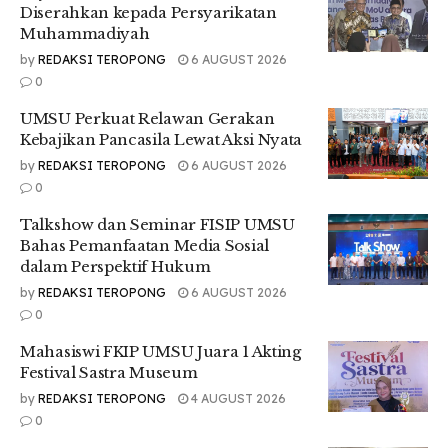
Diserahkan kepada Persyarikatan
sudah terakreditasi unggul dan internasional FIBAA
Muhammadiyah
(Foundation for International Business Administration
by
REDAKSI TEROPONG
6 AUGUST 2026
Accreditation).
0
“Dari Fakultas Ekonomi dan Bisnis, kita menawarkan ada
UMSU Perkuat Relawan Gerakan
program manajemen dan akuntansi. Kedua program ini
Kebajikan Pancasila Lewat Aksi Nyata
sudah terakreditasi unggul dan sebagai informasi
by
REDAKSI TEROPONG
6 AUGUST 2026
tambahan, per 5 September tahun ini, kita baru saja
0
memperoleh akreditasi penuh dari FIBA, akreditasi
internasional yang berpusat di Jerman,” ungkapnya.
Talkshow dan Seminar FISIP UMSU
Bahas Pemanfaatan Media Sosial
Ia menambahkan program RPL memberikan kemudahan
dalam Perspektif Hukum
bagi karyawan untuk menyelesaikan studi sesuai
pengalaman kerja yang dimiliki.
by
REDAKSI TEROPONG
6 AUGUST 2026
0
“Untuk program sarjana, durasi kuliah bisa diselesaikan
maksimal dua tahun. Sedangkan untuk program magister,
Mahasiswi FKIP UMSU Juara 1 Akting
cukup satu tahun. Dan sebagai informasi, semua perkuliahan
Festival Sastra Museum
dilakukan dengan daring, sehingga sangat fleksibel bagi
by
REDAKSI TEROPONG
4 AUGUST 2026
karyawan yang bekerja,” tambahnya.
0