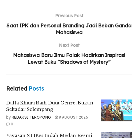
Daffa Khairi Raih Duta Genre, Bukan Sekadar
Selempang
Previous Post
Yayasan STIKes Indah Medan Resmi Diserahkan
Saat IPK dan Personal Branding Jadi Beban Ganda
kepada Persyarikatan Muhammadiyah
Mahasiswa
UMSU Perkuat Relawan Gerakan Kebajikan
Next Post
Pancasila Lewat Aksi Nyata
Mahasiswa Baru Ilmu Falak Hadirkan Inspirasi
Lewat Buku “Shadows of Mystery”
“Dan tentunya ini kesempatan yang dikonfirmasi dari
pengalaman kita, nah ini merupakan sebuah peluang yang
Related
Posts
bagus untuk kita. Mudah-mudahan nantinya, apabila
terjaring beberapa mahasiswa yang mengikuti program
Daffa Khairi Raih Duta Genre, Bukan
tersebut tentunya akan memberikan kontribusi, terutama
Sekadar Selempang
untuk meningkatkan persentase pendidikan tingkat S1
by
REDAKSI TEROPONG
8 AUGUST 2026
ataupun S2 bagi karyawan Palmco,” ujarnya.
0
Ketua Program Studi Manajemen FEB UMSU, Agus Sani, S.E.,
Yayasan STIKes Indah Medan Resmi
M.Sc., menyampaikan bahwa dua program studi FEB UMSU