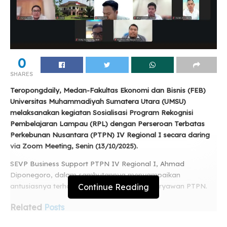
0
SHARES
Teropongdaily, Medan-Fakultas Ekonomi dan Bisnis (FEB)
Universitas Muhammadiyah Sumatera Utara (UMSU)
melaksanakan kegiatan Sosialisasi Program Rekognisi
Pembelajaran Lampau (RPL) dengan Perseroan Terbatas
Perkebunan Nusantara (PTPN) IV Regional I secara daring
via Zoom Meeting, Senin (13/10/2025).
SEVP Business Support PTPN IV Regional I, Ahmad
Diponegoro, dalam sambutannya menyampaikan
Continue Reading
antusiasnya terhadap program RPL bagi karyawan PTPN.
Related
Posts