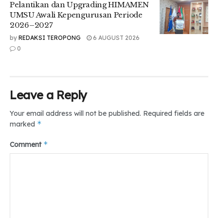
Salah satu Tim MBKM (Merdeka Belajar Kampus Merdeka)
Pelantikan dan Upgrading HIMAMEN
UMSU, Edisah Putra Nainggolan, SE., M.Ak, menekankan
UMSU Awali Kepengurusan Periode
pentingnya kesesuaian antara bidang pekerjaan dan
2026–2027
program studi.
by
REDAKSI TEROPONG
6 AUGUST 2026
0
“Bahwa program RPL yang kita ambil itu harus sesuai
dengan background pekerjaan kita, jadi pastikan program
studi yang diambil nantinya relevan sehingga proses
asesmen nantinya berjalan lancar,” pungkasnya.
Leave a Reply
Your email address will not be published.
Required fields are
Tr: Elza Fatimah
*
marked
Tags:
#lpmteropongumsu
*
Comment
#RPL#PTPN#Umsu#Medan#TeropongDaily