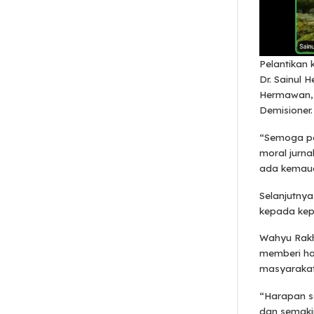
Pelantikan
Dr. Sainul 
Hermawan,
Demisioner.
“Semoga pa
moral jurn
ada kemauan
Selanjutny
kepada kep
Wahyu Rakh
memberi ha
masyarakat
“Harapan s
dan semakin