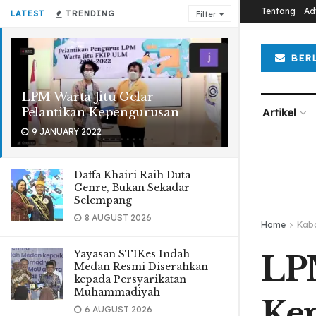
Tentang
Ad
LATEST
TRENDING
Filter
BER
LPM Warta Jitu Gelar
Pelantikan Kepengurusan
Artikel
9 JANUARY 2022
Daffa Khairi Raih Duta
Genre, Bukan Sekadar
Selempang
8 AUGUST 2026
Home
Kab
Yayasan STIKes Indah
LPM
Medan Resmi Diserahkan
kepada Persyarikatan
Muhammadiyah
Ke
6 AUGUST 2026