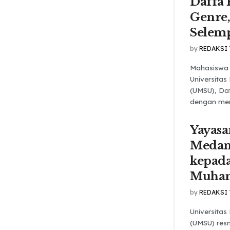
Daffa 
Genre,
Selem
by
REDAKSI
Mahasiswa 
Universita
(UMSU), Daf
dengan mem
Yayasa
Medan
kepada
Muha
by
REDAKSI
Universita
(UMSU) res