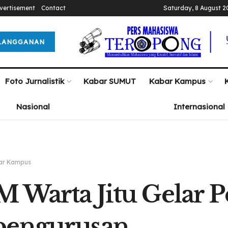
vertisement
Contact
Saturday, 8 August 2
LANGGANAN
Foto Jurnalistik
Kabar SUMUT
Kabar Kampus
Nasional
Internasional
ar Kampus
 Warta Jitu Gelar P
pengurusan