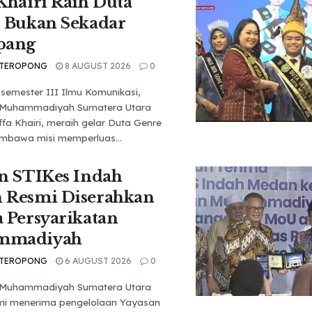
Khairi Raih Duta
 Bukan Sekadar
pang
 TEROPONG
8 AUGUST 2026
0
semester III Ilmu Komunikasi,
s Muhammadiyah Sumatera Utara
fa Khairi, meraih gelar Duta Genre
bawa misi memperluas...
n STIKes Indah
 Resmi Diserahkan
 Persyarikatan
mmadiyah
 TEROPONG
6 AUGUST 2026
0
s Muhammadiyah Sumatera Utara
mi menerima pengelolaan Yayasan