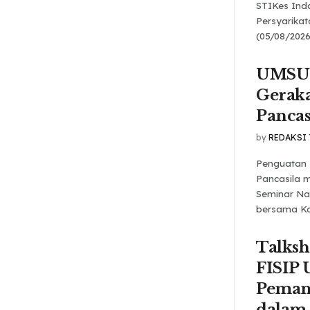
STIKes Ind
Persyarika
(05/08/2026
UMSU 
Gerak
Pancas
by
REDAKSI
Penguatan 
Pancasila m
Seminar Na
bersama Kom
Talks
FISIP
Pemanf
dalam