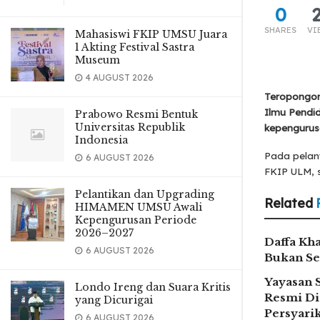
0
SHARES
VI
Mahasiswi FKIP UMSU Juara
1 Akting Festival Sastra
Museum
4 AUGUST 2026
Teropongon
Ilmu Pendi
Prabowo Resmi Bentuk
Universitas Republik
kepengurusa
Indonesia
Pada pelant
6 AUGUST 2026
FKIP ULM, 
Pelantikan dan Upgrading
Related
HIMAMEN UMSU Awali
Kepengurusan Periode
2026–2027
Daffa Kha
6 AUGUST 2026
Bukan Se
Yayasan 
Londo Ireng dan Suara Kritis
Resmi Di
yang Dicurigai
Persyar
6 AUGUST 2026