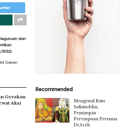
witter
 Keguruan dan
ntikan
/2022).
kil Dekan
Recommended
an Gerakan
Mengenal Ratu
ewat Aksi
Safiatuddin,
Pemimpin
Perempuan Pertama
Di Aceh