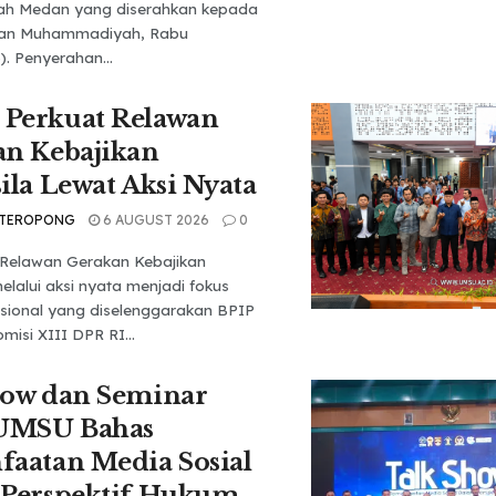
ah Medan yang diserahkan kepada
tan Muhammadiyah, Rabu
). Penyerahan...
Perkuat Relawan
an Kebajikan
ila Lewat Aksi Nyata
 TEROPONG
6 AUGUST 2026
0
Relawan Gerakan Kebajikan
elalui aksi nyata menjadi fokus
sional yang diselenggarakan BPIP
isi XIII DPR RI...
how dan Seminar
 UMSU Bahas
aatan Media Sosial
 Perspektif Hukum