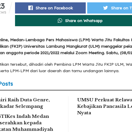
23
Share on Facebook
Share on T
EWS
Share on Whatsapp
line, Medan-Lembaga Pers Mahasiswa (LPM) Warta Jitu Fakultas
dikan (FKIP) Universitas Lambung Mangkurat (ULM) menggelar pela
n anggota periode 2021/2022 melalui Zoom Meeting. Sabtu, (08/01
ikan tersebut, dihadiri oleh Pembina LPM Warta Jitu FKIP ULM, Wa
serta LPM-LPM dari luar daerah dan tamu undangan lainnya.
Posts
iri Raih Duta Genre,
UMSU Perkuat Relaw
kadar Selempang
Kebajikan Pancasila L
Nyata
STIKes Indah Medan
serahkan kepada
ikatan Muhammadiyah