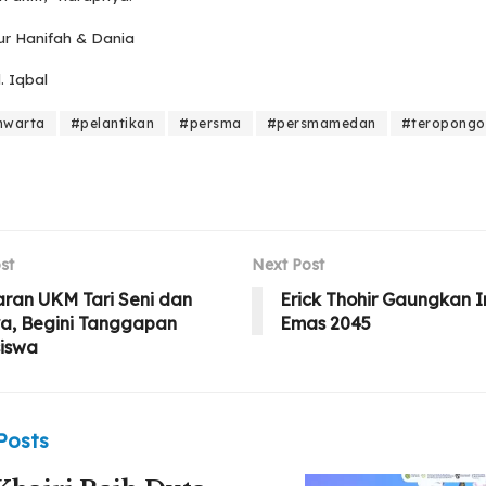
Nur Hanifah & Dania
. Iqbal
mwarta
#pelantikan
#persma
#persmamedan
#teropongo
st
Next Post
ran UKM Tari Seni dan
Erick Thohir Gaungkan 
a, Begini Tanggapan
Emas 2045
iswa
Posts