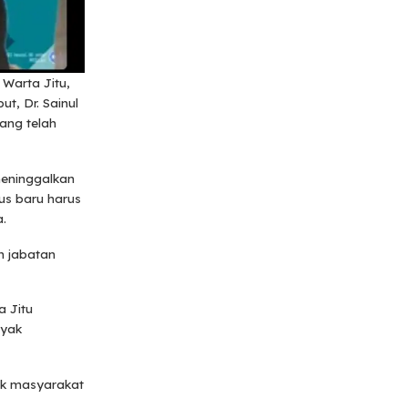
Warta Jitu,
t, Dr. Sainul
ng telah
meninggalkan
us baru harus
a.
h jabatan
 Jitu
nyak
ak masyarakat