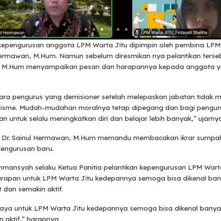
 kepengurusan anggota LPM Warta Jitu dipimpin oleh pembina LPM 
Hermawan, M.Hum. Namun sebelum diresmikan nya pelantikan tersebu
 M.Hum menyampaikan pesan dan harapannya kepada anggota ya
ra pengurus yang demisioner setelah melepaskan jabatan tidak 
alisme. Mudah-mudahan moralnya tetap dipegang dan bagi pengur
 untuk selalu meningkatkan diri dan belajar lebih banyak,” ujarny
a Dr. Sainul Hermawan, M.Hum memandu membacakan ikrar sumpa
engurusan baru.
mansyah selaku Ketua Panitia pelantikan kepengurusan LPM Warta
rapan untuk LPM Warta Jitu kedepannya semoga bisa dikenal ba
 dan semakin aktif.
aya untuk LPM Warta Jitu kedepannya semoga bisa dikenal bany
 aktif,” harapnya.