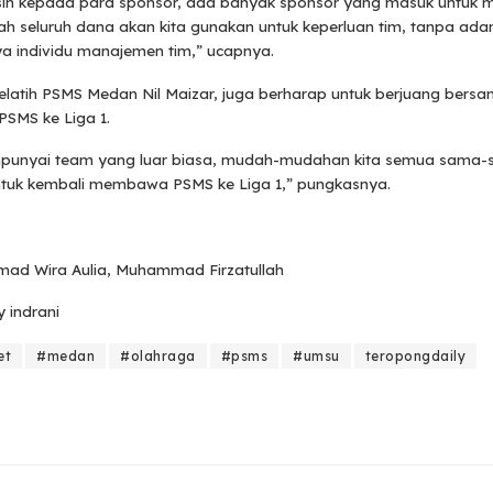
sih kepada para sponsor, ada banyak sponsor yang masuk untuk
llah seluruh dana akan kita gunakan untuk keperluan tim, tanpa ad
 individu manajemen tim,” ucapnya.
 Pelatih PSMS Medan Nil Maizar, juga berharap untuk berjuang bers
MS ke Liga 1.
unyai team yang luar biasa, mudah-mudahan kita semua sama
ntuk kembali membawa PSMS ke Liga 1,” pungkasnya.
mad Wira Aulia, Muhammad Firzatullah
y indrani
et
#medan
#olahraga
#psms
#umsu
teropongdaily