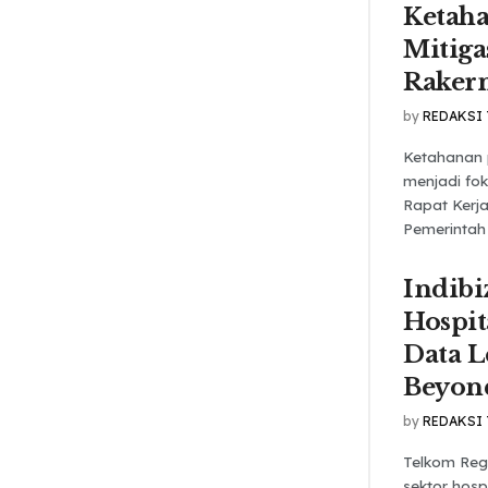
Ketah
Mitiga
Raker
by
REDAKSI
Ketahanan 
menjadi fo
Rapat Kerja
Pemerintah 
Indibi
Hospit
Data 
Beyon
by
REDAKSI
Telkom Reg
sektor hosp