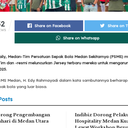
32
Share on Facebook
Share on T
EWS
Share on Whatsapp
ily, Medan-Tim Persatuan Sepak Bola Medan Sekitarnya (PSMS) 
Tim dan -resmi meluncurkan Jersey terbaru mereka untuk mengarun
025.
MS Medan, H. Edy Rahmayadi dalam kata sambutannya berharap
ak bola yang luar biasa.
Posts
rong Pengembangan
Indibiz Dorong Pelak
ahari di Medan Utara
Hospitality Medan Kua
Lewat Workshop Beyo