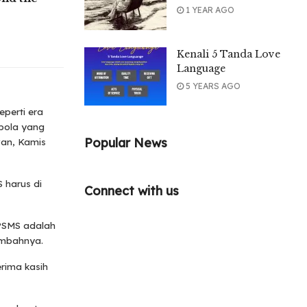
1 YEAR AGO
Kenali 5 Tanda Love
Language
5 YEARS AGO
perti era
bola yang
Popular News
wan, Kamis
 harus di
Connect with us
 PSMS adalah
tambahnya.
rima kasih