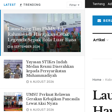
Tentang
Ad
LATEST
TRENDING
Filter
BER
Launching Tim PSMS, Edy
Rahmayadi Harapkan Cetak
Legenda Sepak Bola Luar Biasa
Artikel
6 SEPTEMBER 2024
Yayasan STIKes Indah
Medan Resmi Diserahkan
kepada Persyarikatan
Muhammadiyah
Home
Kab
6 AUGUST 2026
La
UMSU Perkuat Relawan
Gerakan Kebajikan Pancasila
Lewat Aksi Nyata
Har
6 AUGUST 2026