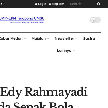
26
Login
Register
Kabar Medan
Majalah
Newsletter
Sastra
Lainnya
 Edy Rahmayadi
da Sepak Bola