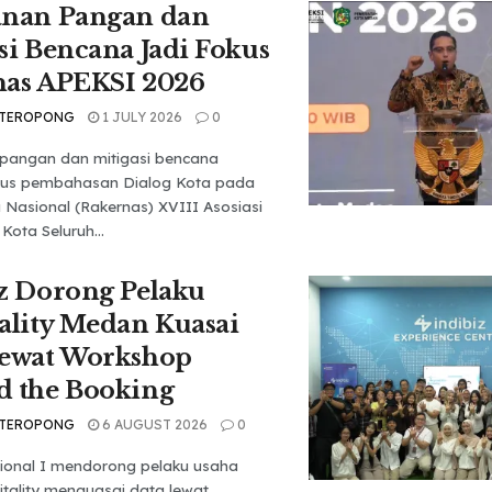
anan Pangan dan
si Bencana Jadi Fokus
nas APEKSI 2026
 TEROPONG
1 JULY 2026
0
pangan dan mitigasi bencana
kus pembahasan Dialog Kota pada
 Nasional (Rakernas) XVIII Asosiasi
Kota Seluruh...
z Dorong Pelaku
ality Medan Kuasai
Lewat Workshop
d the Booking
 TEROPONG
6 AUGUST 2026
0
ional I mendorong pelaku usaha
itality menguasai data lewat