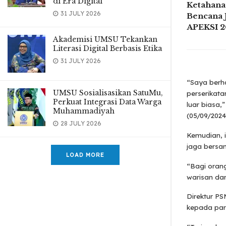
di Era Digital
Ketahana
31 JULY 2026
Bencana 
APEKSI 
Akademisi UMSU Tekankan
Literasi Digital Berbasis Etika
31 JULY 2026
“Saya berh
UMSU Sosialisasikan SatuMu,
perserikat
Perkuat Integrasi Data Warga
luar biasa,
Muhammadiyah
(05/09/2024
28 JULY 2026
Kemudian, i
jaga bersa
LOAD MORE
“Bagi orang
warisan dar
Direktur PS
kepada par