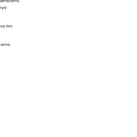
 membantu
anya
ama tim
-sama