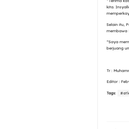
“Terima ka
kita. Insya
memperkaya
Selain itu,
membawa PS
“Saya memp
berjuang u
Tr : Muham
Editor : Feb
Tags:
#atl