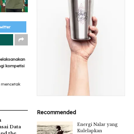
witter
melaksanakan
gi kompetisi
 mencetak
Recommended
u
Energi Nalar yang
sai Data
Kulelapkan
nd the