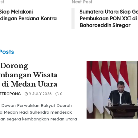
st
Next Post
Siap Melakoni
Sumatera Utara Siap Ge
ndingan Perdana Kontra
Pembukaan PON XXI di 
Baharoeddin Siregar
Posts
Dorong
mbangan Wisata
 di Medan Utara
 TEROPONG
9 JULY 2026
0
a Dewan Perwakilan Rakyat Daerah
a Medan Hadi Suhendra mendesak
an segera kembangkan Medan Utara