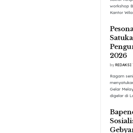
workshop B
Kantor Wila
Peson
Satuka
Pengu
2026
by
REDAKSI
Ragam seni
menyatukan
Gelar Mela
digelar di 
Bapen
Sosial
Gebyar