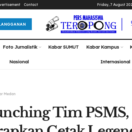
vertisement
Contact
Friday, 7 August 20
LANGGANAN
Foto Jurnalistik
Kabar SUMUT
Kabar Kampus
Nasional
Internasional
ar Medan
unching Tim PSMS,
apkan Cetak Legen