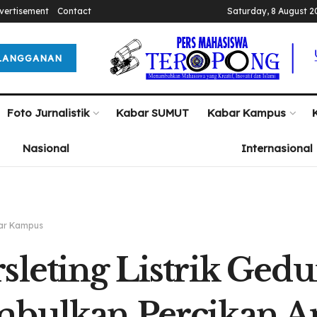
vertisement
Contact
Saturday, 8 August 2
LANGGANAN
Foto Jurnalistik
Kabar SUMUT
Kabar Kampus
Nasional
Internasional
ar Kampus
sleting Listrik G
bulkan Percikan A