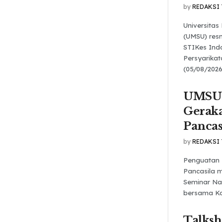
by
REDAKSI
Universita
(UMSU) res
STIKes Ind
Persyarika
(05/08/2026
UMSU 
Gerak
Pancas
by
REDAKSI
Penguatan 
Pancasila m
Seminar Na
bersama Kom
Talks