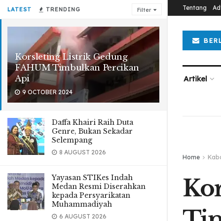
Tentang
Ad
LATEST
TRENDING
Filter
BER
Korsleting Listrik Gedung
FAHUM Timbulkan Percikan
Api
Artikel
9 OCTOBER 2024
Daffa Khairi Raih Duta
Genre, Bukan Sekadar
Selempang
8 AUGUST 2026
Home
Kab
Yayasan STIKes Indah
Kor
Medan Resmi Diserahkan
kepada Persyarikatan
Muhammadiyah
Tim
6 AUGUST 2026