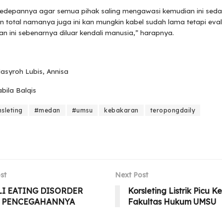
edepannya agar semua pihak saling mengawasi kemudian ini sed
 total namanya juga ini kan mungkin kabel sudah lama tetapi eval
an ini sebenarnya diluar kendali manusia,” harapnya.
 Nasyroh Lubis, Annisa
abila Balqis
sleting
#medan
#umsu
kebakaran
teropongdaily
st
Next Post
I EATING DISORDER
Korsleting Listrik Picu K
A PENCEGAHANNYA
Fakultas Hukum UMSU