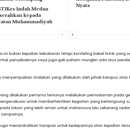
Nyata
STIKes Indah Medan
serahkan kepada
ikatan Muhammadiyah
 ini bukan kejadian kebakaran tetapi korsleting kabel listrik yang
untuk penyebabnya saya juga gak paham mungkin ada arus pende
ga menyampaikan tindakan yang dilakukan oleh pihak kampus atas 
yang dilakukan pertama tentunya melakukan pemadaman pada g
engevakuasi untuk memberhentikan kegiatan yang berlangsung s
pada lokasi yang lebih aman untuk mahasiswa lalu sekarang seda
” sampainya.
ia juga menambahkan harapan untuk kedepannya atas kejadian terse