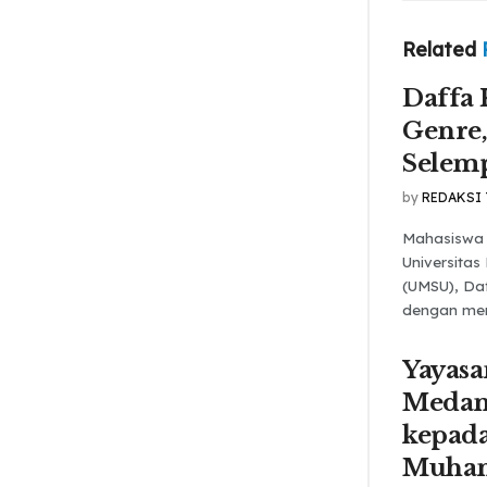
Related
Daffa 
Genre,
Selem
by
REDAKSI
Mahasiswa 
Universita
(UMSU), Daf
dengan mem
Yayasa
Medan
kepada
Muha