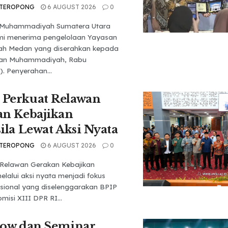
 TEROPONG
6 AUGUST 2026
0
s Muhammadiyah Sumatera Utara
mi menerima pengelolaan Yayasan
ah Medan yang diserahkan kepada
tan Muhammadiyah, Rabu
). Penyerahan...
Perkuat Relawan
an Kebajikan
ila Lewat Aksi Nyata
 TEROPONG
6 AUGUST 2026
0
Relawan Gerakan Kebajikan
elalui aksi nyata menjadi fokus
sional yang diselenggarakan BPIP
isi XIII DPR RI...
how dan Seminar