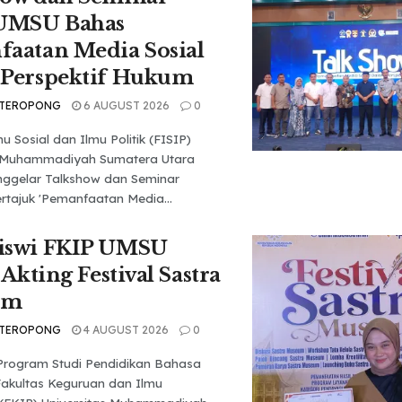
 UMSU Bahas
aatan Media Sosial
 Perspektif Hukum
 TEROPONG
6 AUGUST 2026
0
u Sosial dan Ilmu Politik (FISIP)
s Muhammadiyah Sumatera Utara
ggelar Talkshow dan Seminar
rtajuk 'Pemanfaatan Media...
iswi FKIP UMSU
 Akting Festival Sastra
um
 TEROPONG
4 AUGUST 2026
0
Program Studi Pendidikan Bahasa
Fakultas Keguruan dan Ilmu