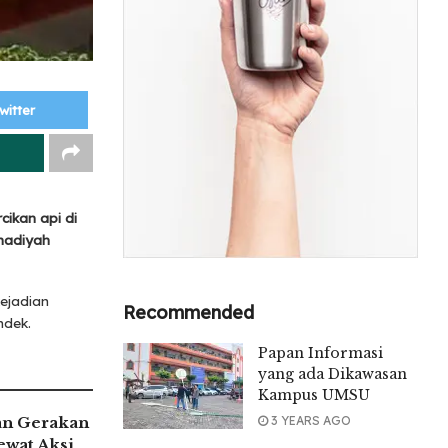
witter
cikan api di
madiyah
ejadian
Recommended
ndek.
Papan Informasi
yang ada Dikawasan
Kampus UMSU
an Gerakan
3 YEARS AGO
ewat Aksi