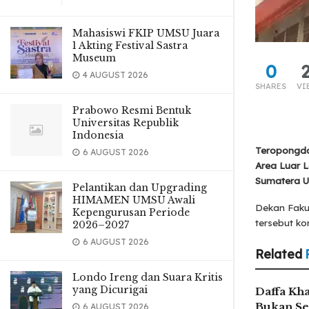
Mahasiswi FKIP UMSU Juara
1 Akting Festival Sastra
Museum
0
4 AUGUST 2026
SHARES
VI
Prabowo Resmi Bentuk
Universitas Republik
Indonesia
Teropongdai
6 AUGUST 2026
Area Luar 
Sumatera Ut
Pelantikan dan Upgrading
HIMAMEN UMSU Awali
Dekan Faku
Kepengurusan Periode
tersebut ko
2026–2027
6 AUGUST 2026
Related
Londo Ireng dan Suara Kritis
yang Dicurigai
Daffa Kha
Bukan Se
6 AUGUST 2026