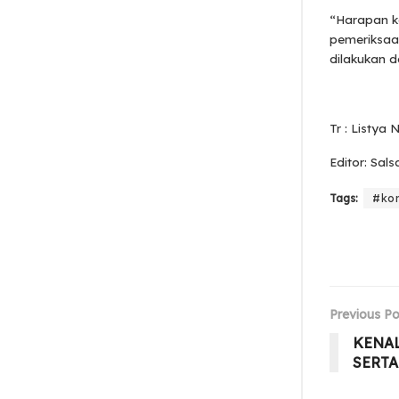
“Harapan k
pemeriksaan
dilakukan d
Tr : Listya
Editor: Sals
Tags:
#kon
Previous Po
KENAL
SERT