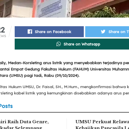
22
Share on Facebook
Share on T
EWS
Share on Whatsapp
ly, Medan-Korsleting arus listrik yang menyebabkan terjadinya per
Lantai Empat Gedung Fakultas Hukum (FAHUM) Universitas Muham
ara (UMSU) pagi tadi, Rabu (09/10/2024).
ltas Hukum UMSU, Dr. Faisal, SH., M.Hum., mengkonfirmasi bahwa k
rsleting kabel listrik yang kemungkinan disebabkan adanya arus pe
Posts
iri Raih Duta Genre,
UMSU Perkuat Relaw
kadar Selempang
Kebajikan Pancasila L