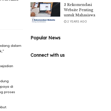
3 Rekomendasi
Website Penting
untuk Mahasiswa
2 YEARS AGO
Popular News
 sedang dalam
k,”
Connect with us
kejadian
edung
upaya di
ng proses
but.