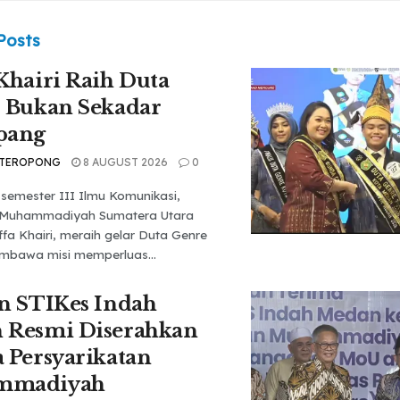
Posts
Khairi Raih Duta
 Bukan Sekadar
pang
 TEROPONG
8 AUGUST 2026
0
semester III Ilmu Komunikasi,
s Muhammadiyah Sumatera Utara
fa Khairi, meraih gelar Duta Genre
bawa misi memperluas...
n STIKes Indah
 Resmi Diserahkan
 Persyarikatan
mmadiyah