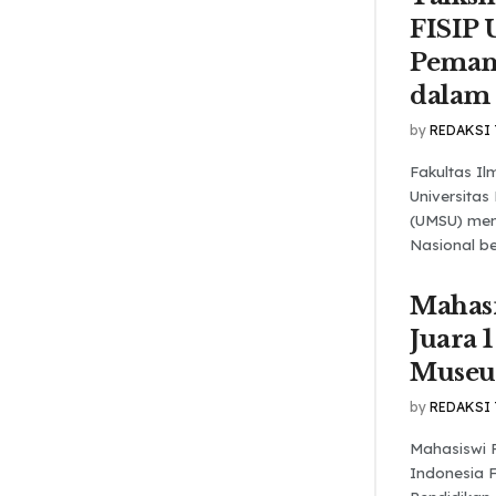
FISIP
Pemanf
dalam
by
REDAKSI
Fakultas Ilm
Universita
(UMSU) men
Nasional be
Mahas
Juara 1
Muse
by
REDAKSI
Mahasiswi 
Indonesia 