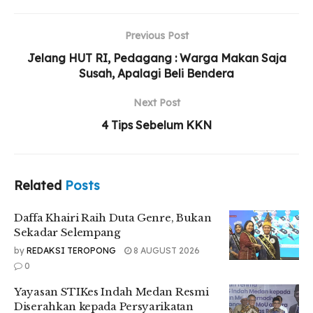
Yayasan STIKes Indah Medan Resmi Diserahkan
kepada Persyarikatan Muhammadiyah
Previous Post
UMSU Perkuat Relawan Gerakan Kebajikan
Jelang HUT RI, Pedagang : Warga Makan Saja
Pancasila Lewat Aksi Nyata
Susah, Apalagi Beli Bendera
Next Post
4 Tips Sebelum KKN
Elpiyan Sitorus selaku Ketua Umum IMM FATEK UMSU
mengatakan alasan Musala yang terletak di desa binaan
mereka diresmikan.
Related
Posts
.
“Musala ini diresmikan karena untuk mengenalkan atau
Daffa Khairi Raih Duta Genre, Bukan
memberitahu kepada warga bahwasanya di Desa Bintang
Sekadar Selempang
Asih ada musholla yang layak dipakai untuk beribadah,”
by
REDAKSI TEROPONG
8 AUGUST 2026
ungkapnya.
0
.
Yayasan STIKes Indah Medan Resmi
Diserahkan kepada Persyarikatan
Ia juga mengatakan bahwa respon warga sekitar cukup