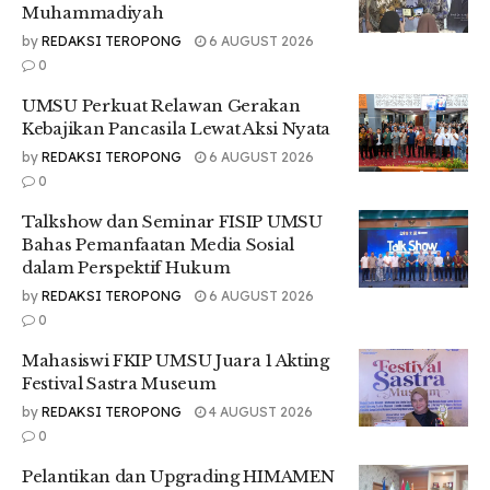
Muhammadiyah
baik. “Respon warga setempat cukup baik dan selalu
by
REDAKSI TEROPONG
6 AUGUST 2026
mendukung dalam rangka pembangunan Musala Ar-Rahim,
0
bahkan warga kompak dan bersungguh-sungguh dalam
membangun musala tersebut,” ucap Elpiyan.
UMSU Perkuat Relawan Gerakan
Kebajikan Pancasila Lewat Aksi Nyata
.
by
REDAKSI TEROPONG
6 AUGUST 2026
Selain itu, Aditya Angga Pratama selaku Ketua Bidang
0
Sosialisasi Pemberdayaan Masyarakat (SPM) IMM FATEK
juga mengatakan alasan memilih daerah tersebut.
Talkshow dan Seminar FISIP UMSU
Bahas Pemanfaatan Media Sosial
.
dalam Perspektif Hukum
“Karena pada tahun 2017, kami bakti sosial di desa itu, pada
by
REDAKSI TEROPONG
6 AUGUST 2026
saat itu musala-nya tidak layak pakai sehingga kami
0
menginisiasikan untuk membangun Musala Ar-Rahim,”
Mahasiswi FKIP UMSU Juara 1 Akting
ungkapnya.
Festival Sastra Museum
.
by
REDAKSI TEROPONG
4 AUGUST 2026
0
Aditya juga memberikan harapan agar Musala tersebut bisa
berfungsi dengan baik. “Harapan saya, semoga musala
Pelantikan dan Upgrading HIMAMEN