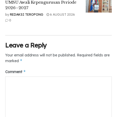
tersebut bisa berfungsi buat warga disana dan menjadi
UMSU Awali Kepengurusan Periode
tempat pendidikan agama Islam di daerah tersebut,”
2026–2027
harapnya.
by
REDAKSI TEROPONG
6 AUGUST 2026
0
.
Tr : Annisa Alivia
Leave a Reply
Your email address will not be published.
Required fields are
*
marked
*
Comment