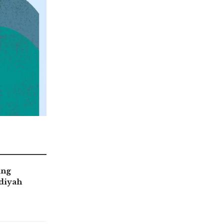
ang
iyah