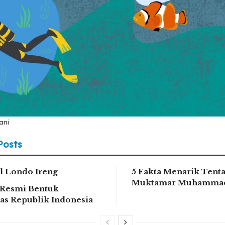
ani
Posts
 Londo Ireng
5 Fakta Menarik Tent
Muktamar Muhammad
Resmi Bentuk
tas Republik Indonesia