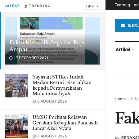
Tentang
Ad
LATEST
TRENDING
Filter
BER
Fakta Menarik Seputar Raja
Ampat
Artikel
17 DECEMBER 2021
Yayasan STIKes Indah
Medan Resmi Diserahkan
kepada Persyarikatan
Muhammadiyah
Home
Info
6 AUGUST 2026
Fak
UMSU Perkuat Relawan
Gerakan Kebajikan Pancasila
Lewat Aksi Nyata
6 AUGUST 2026
by
REDAKS