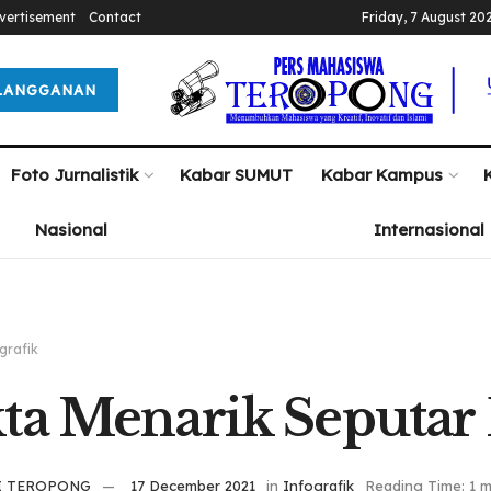
vertisement
Contact
Friday, 7 August 20
LANGGANAN
Foto Jurnalistik
Kabar SUMUT
Kabar Kampus
Nasional
Internasional
grafik
ta Menarik Seputar
I TEROPONG
17 December 2021
in
Infografik
Reading Time: 1 m