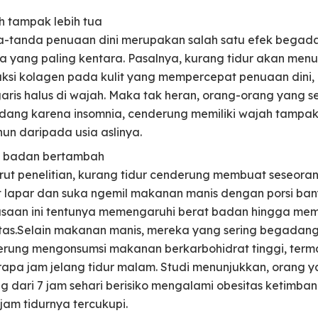
 tampak lebih tua
-tanda penuaan dini merupakan salah satu efek begad
a yang paling kentara. Pasalnya, kurang tidur akan men
ksi kolagen pada kulit yang mempercepat penuaan dini, 
aris halus di wajah. Maka tak heran, orang-orang yang s
ang karena insomnia, cenderung memiliki wajah tampak 
hun daripada usia aslinya.
t badan bertambah
ut penelitian, kurang tidur cenderung membuat seseoran
 lapar dan suka ngemil makanan manis dengan porsi ban
saan ini tentunya memengaruhi berat badan hingga me
tas.Selain makanan manis, mereka yang sering begadang
rung mengonsumsi makanan berkarbohidrat tinggi, term
apa jam jelang tidur malam. Studi menunjukkan, orang y
g dari 7 jam sehari berisiko mengalami obesitas ketimba
jam tidurnya tercukupi.