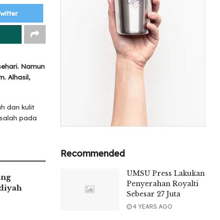
witter
sehari. Namun
. Alhasil,
 dan kulit
asalah pada
Recommended
UMSU Press Lakukan
ang
Penyerahan Royalti
iyah
Sebesar 27 Juta
4 YEARS AGO