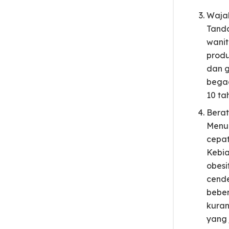
Wajah
Tanda
wanit
produ
dan g
begad
10 ta
Bera
Menur
cepat
Kebia
obesi
cende
beber
kuran
yang 