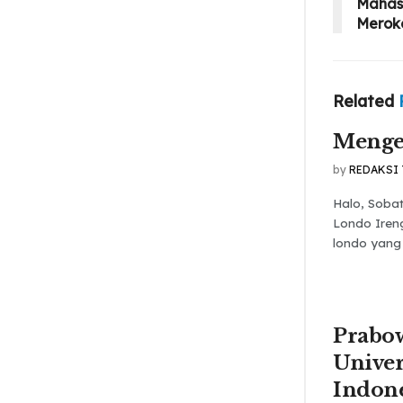
Mahas
Merok
Related
Menge
by
REDAKSI
Halo, Soba
Londo Iren
londo yang 
Prabo
Univer
Indone