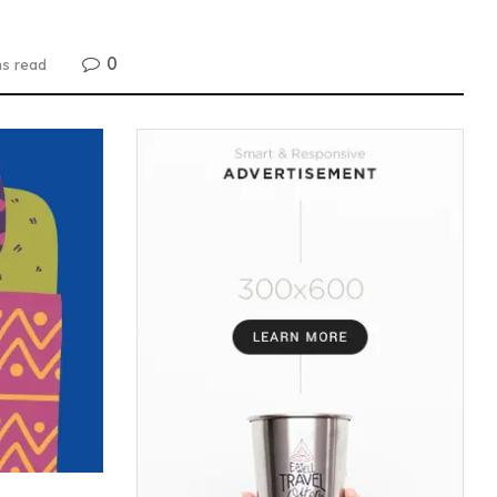
0
ns read