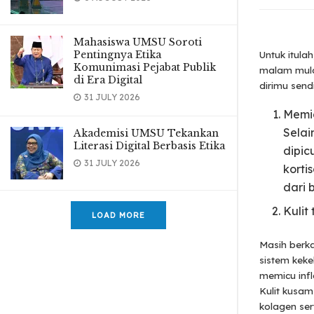
Mahasiswa UMSU Soroti
Pentingnya Etika
Untuk itula
Komunimasi Pejabat Publik
malam mula
di Era Digital
dirimu sendi
31 JULY 2026
Memic
Selai
Akademisi UMSU Tekankan
Literasi Digital Berbasis Etika
dipic
31 JULY 2026
korti
dari 
Kulit
LOAD MORE
Masih berka
sistem kek
memicu inf
Kulit kusa
kolagen ser