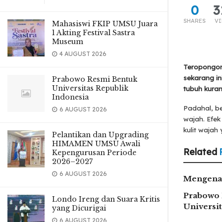
0
3
SHARES
V
Mahasiswi FKIP UMSU Juara
1 Akting Festival Sastra
Museum
4 AUGUST 2026
Teropongon
sekarang in
Prabowo Resmi Bentuk
Universitas Republik
tubuh kuran
Indonesia
Padahal, b
6 AUGUST 2026
wajah. Efe
kulit wajah
Pelantikan dan Upgrading
HIMAMEN UMSU Awali
Related
Kepengurusan Periode
2026–2027
6 AUGUST 2026
Mengenal
Prabowo 
Londo Ireng dan Suara Kritis
Universi
yang Dicurigai
6 AUGUST 2026