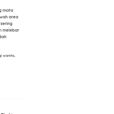
g mata
awah area
 sering
n melebar
udah
i wanita,