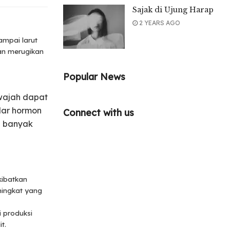
Sajak di Ujung Harap
2 YEARS AGO
ampai larut
an merugikan
Popular News
 wajah dapat
dar hormon
Connect with us
n banyak
kibatkan
ningkat yang
 produksi
t.