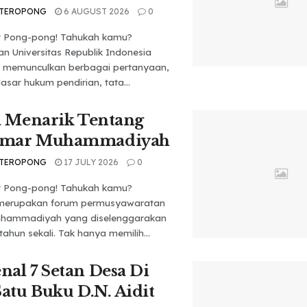
 TEROPONG
6 AUGUST 2026
0
t Pong-pong! Tahukah kamu?
n Universitas Republik Indonesia
h memunculkan berbagai pertanyaan,
dasar hukum pendirian, tata...
a Menarik Tentang
mar Muhammadiyah
 TEROPONG
17 JULY 2026
0
t Pong-pong! Tahukah kamu?
merupakan forum permusyawaratan
Muhammadiyah yang diselenggarakan
tahun sekali. Tak hanya memilih...
al 7 Setan Desa Di
Satu Buku D.N. Aidit