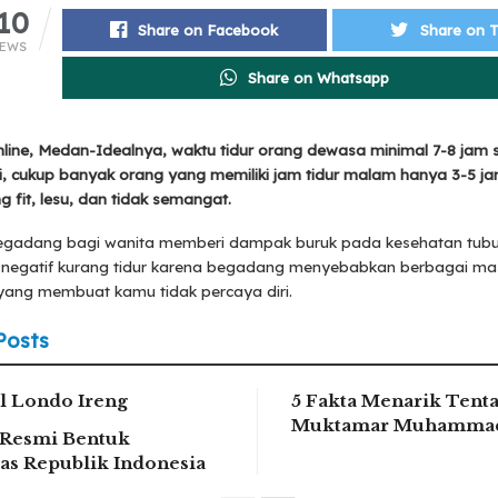
10
Share on Facebook
Share on T
IEWS
Share on Whatsapp
line, Medan-Idealnya, waktu tidur orang dewasa minimal 7-8 jam 
i, cukup banyak orang yang memiliki jam tidur malam hanya 3-5 jam
g fit, lesu, dan tidak semangat.
egadang bagi wanita memberi dampak buruk pada kesehatan tubuh
k negatif kurang tidur karena begadang menyebabkan berbagai m
 yang membuat kamu tidak percaya diri.
Posts
 Londo Ireng
5 Fakta Menarik Tent
Muktamar Muhammad
Resmi Bentuk
tas Republik Indonesia