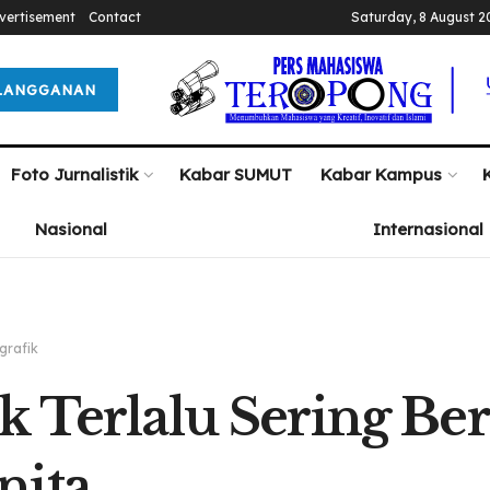
vertisement
Contact
Saturday, 8 August 2
LANGGANAN
Foto Jurnalistik
Kabar SUMUT
Kabar Kampus
Nasional
Internasional
grafik
k Terlalu Sering Be
nita