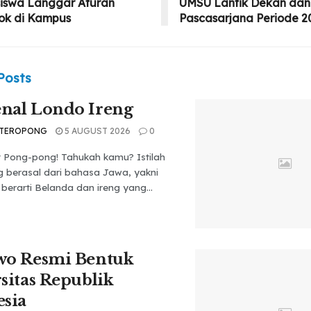
iswa Langgar Aturan
UMSU Lantik Dekan dan 
ok di Kampus
Pascasarjana Periode 2
Posts
nal Londo Ireng
 TEROPONG
5 AUGUST 2026
0
t Pong-pong! Tahukah kamu? Istilah
g berasal dari bahasa Jawa, yakni
berarti Belanda dan ireng yang...
wo Resmi Bentuk
sitas Republik
sia