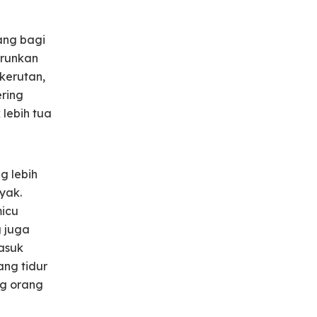
ang bagi
urunkan
kerutan,
ering
lebih tua
g lebih
yak.
micu
 juga
asuk
ang tidur
ng orang