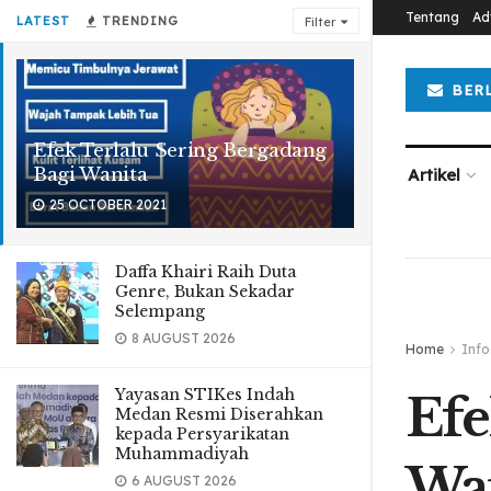
Tentang
Ad
LATEST
TRENDING
Filter
BER
Efek Terlalu Sering Bergadang
Bagi Wanita
Artikel
25 OCTOBER 2021
Daffa Khairi Raih Duta
Genre, Bukan Sekadar
Selempang
8 AUGUST 2026
Home
Info
Yayasan STIKes Indah
Efe
Medan Resmi Diserahkan
kepada Persyarikatan
Muhammadiyah
Wa
6 AUGUST 2026