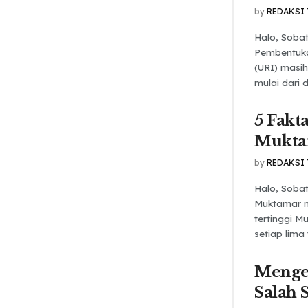
by
REDAKSI
Halo, Soba
Pembentuka
(URI) masi
mulai dari 
5 Fakt
Mukta
by
REDAKSI
Halo, Soba
Muktamar 
tertinggi 
setiap lima 
Mengen
Salah 