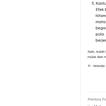
Kant
Efek
hitam
mata 
begad
pula.
berje
Nah, itulah
mulai dari
Tr : Wanda 
Previous Po