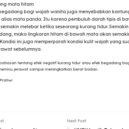
ung mata hitam
 begadang bagi wajah wanita juga menyebabkan kantun
 alias mata panda. Itu karena pembuluh darah tipis di b
semakin melebar ketika seseorang kurang tidur. Semakin
ang, maka lingkaran hitam di bawah mata akan semaki
 Kondisi ini juga memperparah kondisi kulit wajah yang s
rawat sebelumnya.
 bahasan tentang efek negatif kurang tidur atau efek begadang bag
 memicu jerawat sampai meningkatkan berat badan.
Pratiwi
st
Next Post