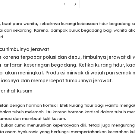
h, buat para wanita, sebaiknya kurangi kebiasaan tidur begadang s
i dari sekarang. Karena, dampak buruk begadang bagi wanita ak
ri.
u timbulnya jerawat
n karena terpapar polusi dan debu, timbulnya jerawat di
u lantaran keseringan begadang. Ketika kurang tidur, ka
sol akan meningkat. Produksi minyak di wajah pun semaki
biasanya dan mempercepat tumbuhnya jerawat.
 terlihat kusam
itan dengan hormon kortisol. Efek kurang tidur bagi wanita menga
ebalan tubuh melemah. Itu karena hormon kortisol dalam tubuh me
lamasi dan membuat kulit kusam.
m bukan cuma menurunkan kepercayaan diri, tetapi juga mengurangi
ta asam hyaluronic yang berfungsi mempertahankan kecerahan kuli