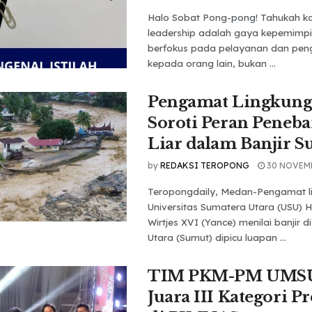
Halo Sobat Pong-pong! Tahukah k
leadership adalah gaya kepemimp
berfokus pada pelayanan dan pen
kepada orang lain, bukan ...
Pengamat Lingkun
Soroti Peran Peneb
Liar dalam Banjir 
by
REDAKSI TEROPONG
30 NOVEM
Teropongdaily, Medan-Pengamat l
Universitas Sumatera Utara (USU)
Wirtjes XVI (Yance) menilai banjir 
Utara (Sumut) dipicu luapan ...
TIM PKM-PM UMSU
Juara III Kategori Pr