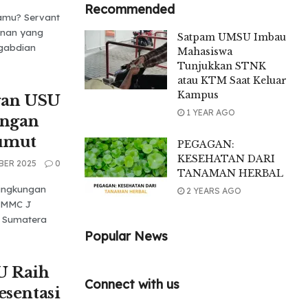
Recommended
amu? Servant
inan yang
Satpam UMSU Imbau
gabdian
Mahasiswa
Tunjukkan STNK
atau KTM Saat Keluar
Kampus
gan USU
1 YEAR AGO
angan
Sumut
PEGAGAN:
KESEHATAN DARI
BER 2025
0
TANAMAN HERBAL
ingkungan
2 YEARS AGO
 HMMC J
di Sumatera
Popular News
 Raih
Connect with us
esentasi