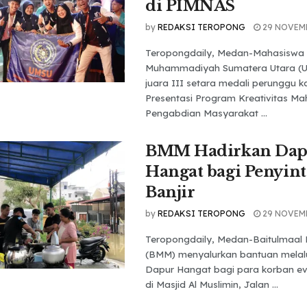
di PIMNAS
by
REDAKSI TEROPONG
29 NOVEM
Teropongdaily, Medan-Mahasiswa U
Muhammadiyah Sumatera Utara (U
juara III setara medali perunggu k
Presentasi Program Kreativitas M
Pengabdian Masyarakat ...
BMM Hadirkan Dap
Hangat bagi Penyint
Banjir
by
REDAKSI TEROPONG
29 NOVEM
Teropongdaily, Medan-Baitulmaal
(BMM) menyalurkan bantuan melal
Dapur Hangat bagi para korban eva
di Masjid Al Muslimin, Jalan ...