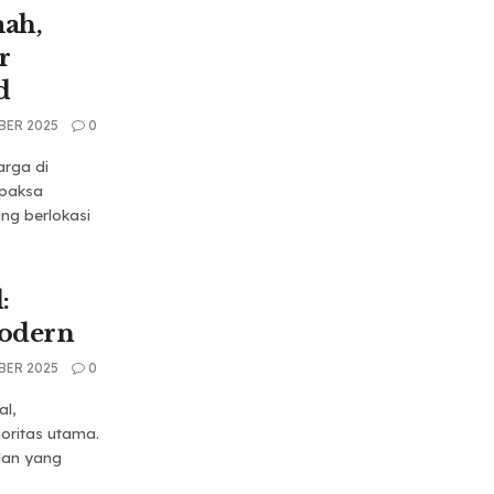
ah,
r
d
BER 2025
0
rga di
rpaksa
ng berlokasi
:
Modern
BER 2025
0
al,
oritas utama.
lan yang