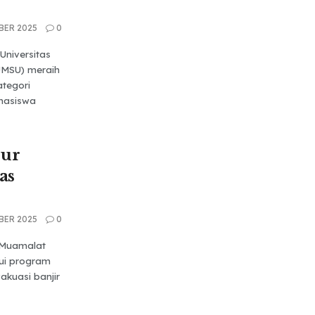
BER 2025
0
niversitas
MSU) meraih
ategori
ahasiswa
ur
as
BER 2025
0
 Muamalat
ui program
kuasi banjir