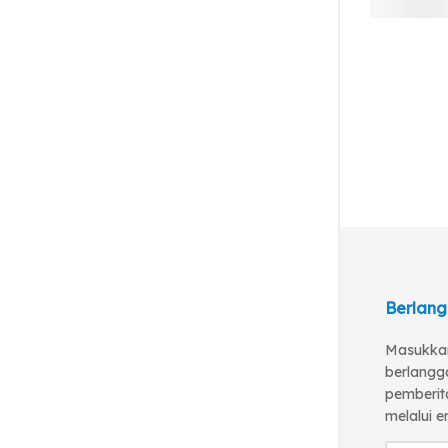
Berlang
Masukkan
berlangg
pemberita
melalui e