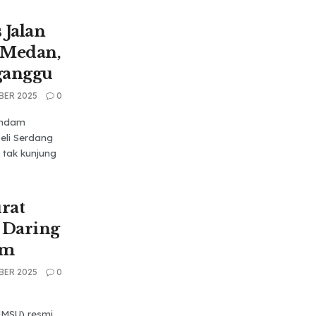
 Jalan
 Medan,
rganggu
BER 2025
0
endam
eli Serdang
 tak kunjung
rat
 Daring
em
BER 2025
0
MSU) resmi