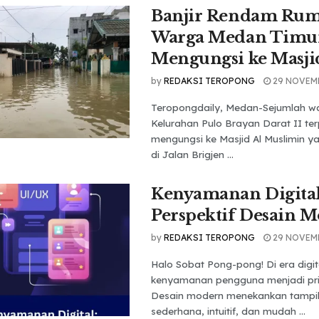
Banjir Rendam Rum
Warga Medan Timu
Mengungsi ke Masji
by
REDAKSI TEROPONG
29 NOVEM
Teropongdaily, Medan-Sejumlah wa
Kelurahan Pulo Brayan Darat II te
mengungsi ke Masjid Al Muslimin ya
di Jalan Brigjen ...
Kenyamanan Digital
Perspektif Desain 
by
REDAKSI TEROPONG
29 NOVEM
Halo Sobat Pong-pong! Di era digit
kenyamanan pengguna menjadi pri
Desain modern menekankan tampi
sederhana, intuitif, dan mudah ...