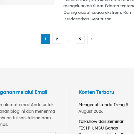
mengeluarkan Surat Edaran tentan
Daring akibat cuaca ekstrem, Kamis
Berdasarkan Keputusan ...
1
2
…
9
ganan melalui Email
Konten Terbaru
 alamat email Anda untuk
Mengenal Londo Ireng
5
anan blog ini dan menerima
August 2026
huan tulisan-tulisan baru
Talkshow dan Seminar
mail.
FISIP UMSU Bahas