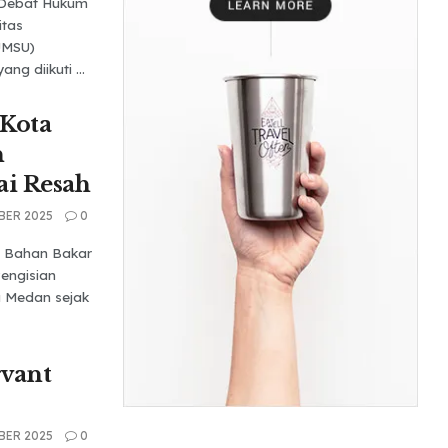
 Debat Hukum
itas
UMSU)
g diikuti ...
Kota
n
ai Resah
BER 2025
0
n Bahan Bakar
Pengisian
 Medan sejak
rvant
BER 2025
0