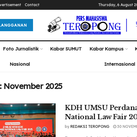
vertisement
Contact
Thursday, 6 August 
LANGGANAN
Foto Jurnalistik
Kabar SUMUT
Kabar Kampus
Nasional
Internasional
:
November 2025
KDH UMSU Perdana
National Law Fair 2
by
REDAKSI TEROPONG
30 NOVEM