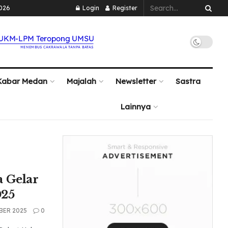
2026
Login
Register
Kabar Medan
Majalah
Newsletter
Sastra
Lainnya
 Gelar
025
BER 2025
0