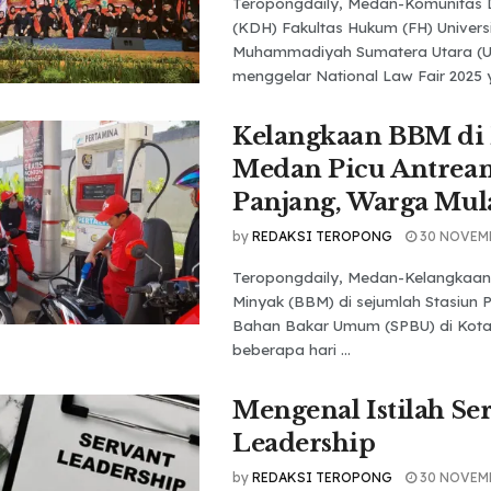
Teropongdaily, Medan-Komunitas
(KDH) Fakultas Hukum (FH) Univers
Muhammadiyah Sumatera Utara (
menggelar National Law Fair 2025 yan
Kelangkaan BBM di 
Medan Picu Antrea
Panjang, Warga Mul
by
REDAKSI TEROPONG
30 NOVEM
Teropongdaily, Medan-Kelangkaa
Minyak (BBM) di sejumlah Stasiun 
Bahan Bakar Umum (SPBU) di Kota
beberapa hari ...
Mengenal Istilah Se
Leadership
by
REDAKSI TEROPONG
30 NOVEM