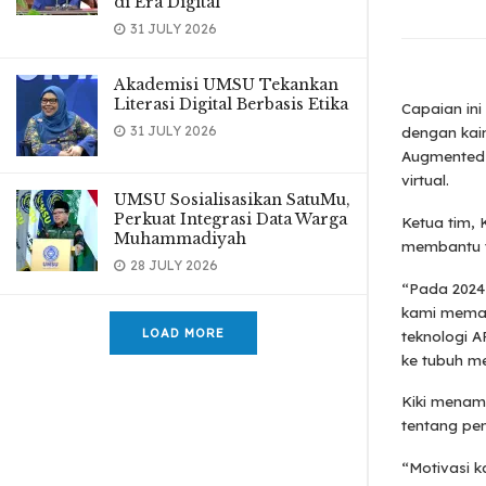
di Era Digital
31 JULY 2026
Akademisi UMSU Tekankan
Literasi Digital Berbasis Etika
Capaian ini
31 JULY 2026
dengan kain
Augmented 
virtual.
UMSU Sosialisasikan SatuMu,
Perkuat Integrasi Data Warga
Ketua tim, 
Muhammadiyah
membantu ti
28 JULY 2026
“Pada 2024
kami memak
LOAD MORE
teknologi 
ke tubuh me
Kiki menam
tentang pe
“Motivasi k