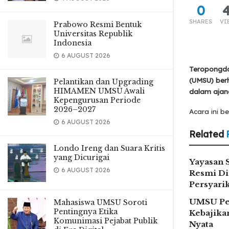
0
SHARES
VI
Prabowo Resmi Bentuk
Universitas Republik
Indonesia
6 AUGUST 2026
Teropongda
(UMSU) berh
Pelantikan dan Upgrading
HIMAMEN UMSU Awali
dalam ajan
Kepengurusan Periode
2026–2027
Acara ini b
6 AUGUST 2026
Related
Londo Ireng dan Suara Kritis
yang Dicurigai
Yayasan 
6 AUGUST 2026
Resmi Di
Persyar
UMSU Pe
Mahasiswa UMSU Soroti
Pentingnya Etika
Kebajikan
Komunimasi Pejabat Publik
Nyata