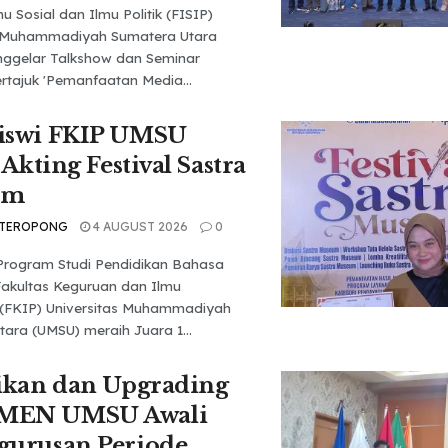
u Sosial dan Ilmu Politik (FISIP)
s Muhammadiyah Sumatera Utara
ggelar Talkshow dan Seminar
rtajuk 'Pemanfaatan Media...
iswi FKIP UMSU
 Akting Festival Sastra
um
 TEROPONG
4 AUGUST 2026
0
Program Studi Pendidikan Bahasa
Fakultas Keguruan dan Ilmu
 (FKIP) Universitas Muhammadiyah
ara (UMSU) meraih Juara 1...
ikan dan Upgrading
MEN UMSU Awali
gurusan Periode