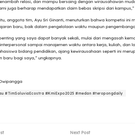
menambah relasi, dan mampu bersaing dengan wirausahawan muda
 kami juga berharap mendapatkan claim bebas skripsi dari kampus,”
tu, anggota tim, Ayu Sri Ginanti, menuturkan bahwa kompetisi ini
ajaran baru, baik dalam pengelolaan waktu maupun pengembangan
 penting yang saya dapat banyak sekali, mulai dari mengasah ke
interpersonal sampai manajemen waktu antara kerja, kuliah, dan l
hasiswa bidang pendidikan, ajang kewirausahaan seperti ini meru
 baru bagi saya,” ungkapnya.
 Dwipangga
u #TimSoluviaEcostra #KmiExpo2025 #medan #teropongdaily
st
Next Post