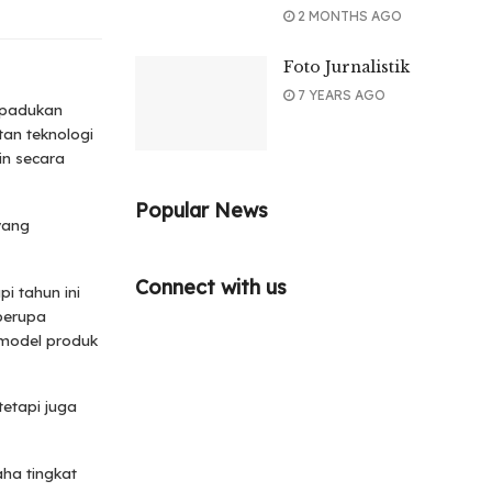
2 MONTHS AGO
Foto Jurnalistik
7 YEARS AGO
dipadukan
tan teknologi
n secara
Popular News
yang
Connect with us
i tahun ini
berupa
model produk
etapi juga
aha tingkat