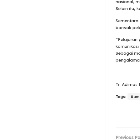
nasional, 
Selain itu,
Sementara i
banyak pel
“Pelajaran
komunikasi 
Sebagai ma
pengalaman
Tr: Adimas
Tags:
#ums
Previous Po