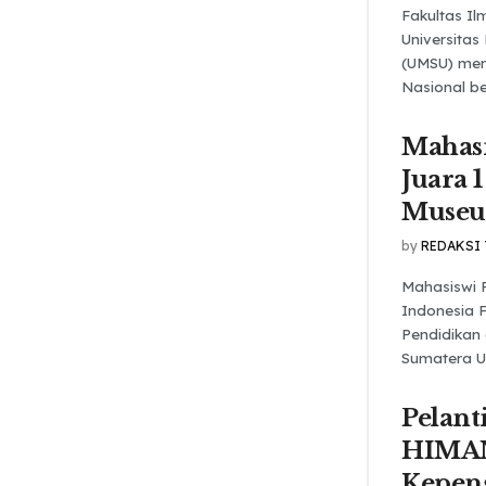
Fakultas Ilm
Universita
(UMSU) men
Nasional be
Mahas
Juara 1
Muse
by
REDAKSI
Mahasiswi 
Indonesia 
Pendidikan
Sumatera Ut
Pelant
HIMA
Kepen