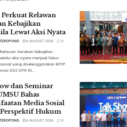
Perkuat Relawan
an Kebajikan
ila Lewat Aksi Nyata
 TEROPONG
6 AUGUST 2026
0
Relawan Gerakan Kebajikan
elalui aksi nyata menjadi fokus
sional yang diselenggarakan BPIP
isi XIII DPR RI...
how dan Seminar
 UMSU Bahas
aatan Media Sosial
 Perspektif Hukum
 TEROPONG
6 AUGUST 2026
0