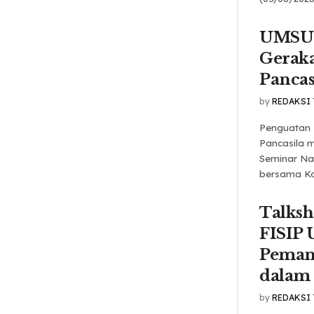
UMSU 
Gerak
Pancas
by
REDAKSI
Penguatan 
Pancasila m
Seminar Na
bersama Kom
Talks
FISIP
Pemanf
dalam
by
REDAKSI