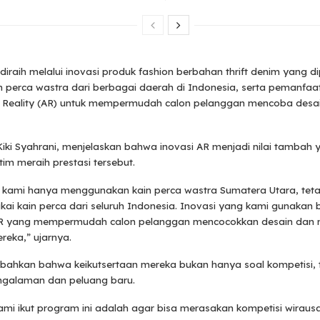
 diraih melalui inovasi produk fashion berbahan thrift denim yang 
 perca wastra dari berbagai daerah di Indonesia, serta pemanfaa
Reality (AR) untuk mempermudah calon pelanggan mencoba desai
Kiki Syahrani, menjelaskan bahwa inovasi AR menjadi nilai tambah 
m meraih prestasi tersebut.
 kami hanya menggunakan kain perca wastra Sumatera Utara, tetap
ai kain perca dari seluruh Indonesia. Inovasi yang kami gunakan 
AR yang mempermudah calon pelanggan mencocokkan desain dan 
reka,” ujarnya.
bahkan bahwa keikutsertaan mereka bukan hanya soal kompetisi, t
ngalaman dan peluang baru.
ami ikut program ini adalah agar bisa merasakan kompetisi wiraus