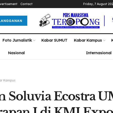
vertisement
Contact
Friday, 7 August 20
LANGGANAN
Foto Jurnalistik
Kabar SUMUT
Kabar Kampus
Nasional
Internasional
ar Kampus
 Soluvia Ecostra U
apan I di KMI Expo