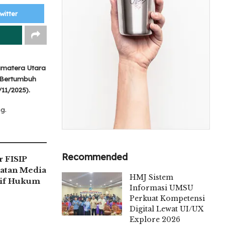
witter
umatera Utara
p Bertumbuh
11/2025).
g.
Recommended
 FISIP
atan Media
HMJ Sistem
tif Hukum
Informasi UMSU
Perkuat Kompetensi
Digital Lewat UI/UX
Explore 2026