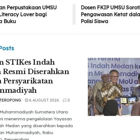
an Perpustakaan UMSU
Dosen FKIP UMSU Soroti
Literacy Lover bagi
Pengawasan Ketat dal
a Buku
Polisi Siswa
Posts
n STIKes Indah
 Resmi Diserahkan
 Persyarikatan
mmadiyah
 TEROPONG
6 AUGUST 2026
0
s Muhammadiyah Sumatera Utara
mi menerima pengelolaan Yayasan
ah Medan yang diserahkan kepada
tan Muhammadiyah, Rabu
). Penyerahan...