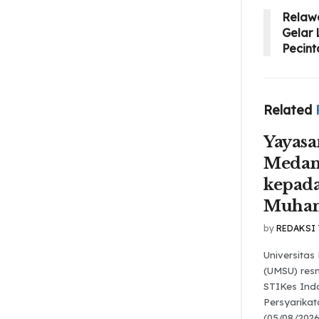
Relaw
Gelar 
Pecint
Related
Yayasa
Medan
kepada
Muha
by
REDAKSI
Universita
(UMSU) res
STIKes Ind
Persyarika
(05/08/2026