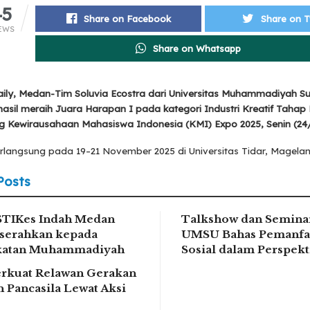
45
Share on Facebook
Share on T
EWS
Share on Whatsapp
ily, Medan-Tim Soluvia Ecostra dari Universitas Muhammadiyah S
asil meraih Juara Harapan I pada kategori Industri Kreatif Taha
g Kewirausahaan Mahasiswa Indonesia (KMI) Expo 2025, Senin (24/
erlangsung pada 19–21 November 2025 di Universitas Tidar, Magelan
Posts
STIKes Indah Medan
Talkshow dan Seminar
serahkan kepada
UMSU Bahas Pemanfa
ikatan Muhammadiyah
Sosial dalam Perspek
rkuat Relawan Gerakan
 Pancasila Lewat Aksi