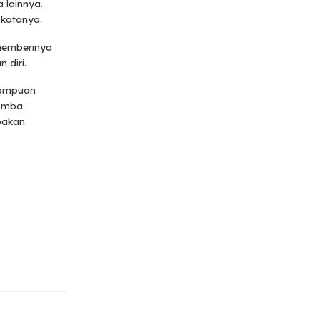
 lainnya.
 katanya.
 memberinya
 diri.
mampuan
omba.
pakan