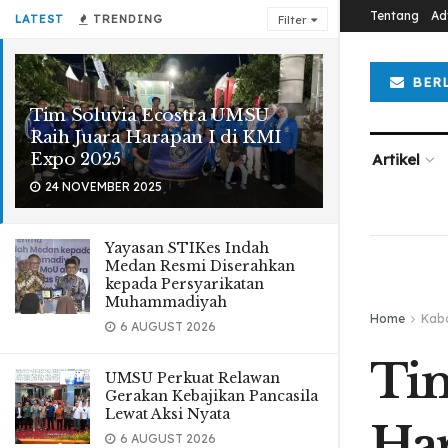
Tentang
Ad
LATEST
TRENDING
Filter
BER
Tim Soluvia Ecostra UMSU
Raih Juara Harapan I di KMI
Expo 2025
Artikel
24 NOVEMBER 2025
Yayasan STIKes Indah
Medan Resmi Diserahkan
kepada Persyarikatan
Muhammadiyah
Home
Kab
6 AUGUST 2026
Tim
UMSU Perkuat Relawan
Gerakan Kebajikan Pancasila
Lewat Aksi Nyata
Har
6 AUGUST 2026