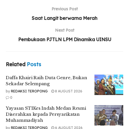
Related
Posts
Previous Post
Saat Langit berwarna Merah
Daffa Khairi Raih Duta Genre, Bukan Sekadar
Selempang
Next Post
Pembukaan PJTLN LPM Dinamika UINSU
Yayasan STIKes Indah Medan Resmi Diserahkan
kepada Persyarikatan Muhammadiyah
UMSU Perkuat Relawan Gerakan Kebajikan
Pancasila Lewat Aksi Nyata
Related
Posts
Daffa Khairi Raih Duta Genre, Bukan
Sekadar Selempang
by
REDAKSI TEROPONG
8 AUGUST 2026
Ahmad Fadillah Rasyidi selaku Ketua Panitia menjelaskan
0
latar belakang acara tersebut.
“Jadi kemarin itu, acara yang digarap oleh divisi organisasi
Yayasan STIKes Indah Medan Resmi
di himagro itu sendiri, yaitu perayaan dari tanggal lahir
Diserahkan kepada Persyarikatan
himagro pada tanggal 9 September kemarin , dan acaranya
Muhammadiyah
bukan hanya perayaan saja, tapi digabung dengan seminar
by
REDAKSI TEROPONG
6 AUGUST 2026