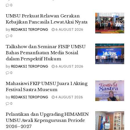
pertanian,” ungkapnya.
0
Sambungnya, ia mengatakan tema dari acara seminar
UMSU Perkuat Relawan Gerakan
tersebut.
Kebajikan Pancasila Lewat Aksi Nyata
by
REDAKSI TEROPONG
6 AUGUST 2026
0
Talkshow dan Seminar FISIP UMSU
Bahas Pemanfaatan Media Sosial
dalam Perspektif Hukum
by
REDAKSI TEROPONG
6 AUGUST 2026
0
Mahasiswi FKIP UMSU Juara 1 Akting
Festival Sastra Museum
by
REDAKSI TEROPONG
4 AUGUST 2026
0
“Dalam seminar pertanian tersebut mengangkat tema
Pelantikan dan Upgrading HIMAMEN
“Peran Kaum Milenial Dalam Menghadapi Dunia Pertanian di
UMSU Awali Kepengurusan Periode
Era Digitalisasi atau Era Revolusi 4.0” yang dimaksud akan
2026–2027
menambah wawasan nantinya bagi para undangan,” tutur