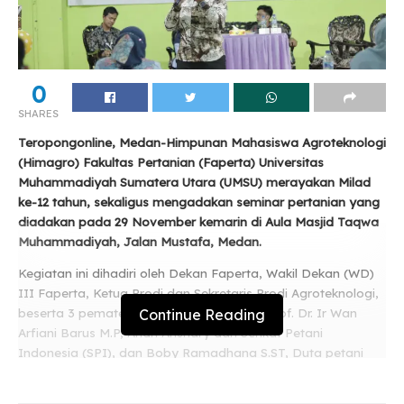
0
SHARES
Teropongonline, Medan-Himpunan Mahasiswa Agroteknologi
(Himagro) Fakultas Pertanian (Faperta) Universitas
Muhammadiyah Sumatera Utara (UMSU) merayakan Milad
ke-12 tahun, sekaligus mengadakan seminar pertanian yang
diadakan pada 29 November kemarin di Aula Masjid Taqwa
Muhammadiyah, Jalan Mustafa, Medan.
Kegiatan ini dihadiri oleh Dekan Faperta, Wakil Dekan (WD)
III Faperta, Ketua Prodi dan Sekretaris Prodi Agroteknologi,
Continue Reading
beserta 3 pemateri seminar yaitu, Assoc. Prof. Dr. Ir Wan
Arfiani Barus M.P, Andri Anshary dari Serikat Petani
Indonesia (SPI), dan Boby Ramadhana S.ST, Duta petani
milenial dari Kementerian Pertanian Republik Indonesia (RI),
serta alumni dan tamu undangan lainnya.