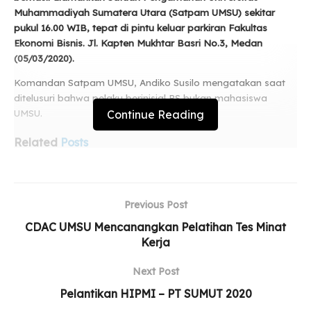
Muhammadiyah Sumatera Utara (Satpam UMSU) sekitar
pukul 16.00 WIB, tepat di pintu keluar parkiran Fakultas
Ekonomi Bisnis. Jl. Kapten Mukhtar Basri No.3, Medan
(05/03/2020).
Komandan Satpam UMSU, Andiko Susilo mengatakan saat
ditelusuri bahwa pelaku berinisial RS bukan mahasiswa
Continue Reading
UMSU.
Related
Posts
Daffa Khairi Raih Duta Genre, Bukan Sekadar
Selempang
Previous Post
Yayasan STIKes Indah Medan Resmi Diserahkan
CDAC UMSU Mencanangkan Pelatihan Tes Minat
kepada Persyarikatan Muhammadiyah
Kerja
UMSU Perkuat Relawan Gerakan Kebajikan
Next Post
Pancasila Lewat Aksi Nyata
Pelantikan HIPMI – PT SUMUT 2020