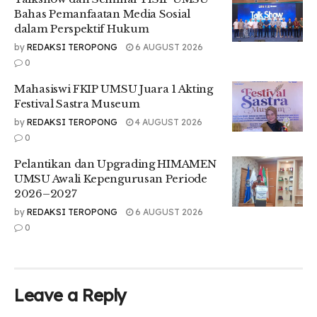
Editor : Muhammad Ryzki Alhaj
Bahas Pemanfaatan Media Sosial
dalam Perspektif Hukum
Tags:
#curanmor
#lpmteropong
#teropong
by
REDAKSI TEROPONG
6 AUGUST 2026
#umsu medan
pencurian helm
persma
0
Persma umsu
teropong medan
teropong umsu
Mahasiswi FKIP UMSU Juara 1 Akting
UMSU
Festival Sastra Museum
by
REDAKSI TEROPONG
4 AUGUST 2026
0
Pelantikan dan Upgrading HIMAMEN
UMSU Awali Kepengurusan Periode
2026–2027
by
REDAKSI TEROPONG
6 AUGUST 2026
0
Leave a Reply