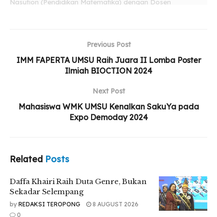
Nasution (Pendidikan Matematika) dengan Dosen
Pendamping, Dr. Muhammad Andi Prayogi, S.E., M.Si.,
menjadi pelopor pertama yang membuat snack unggas.
Related
Posts
Previous Post
IMM FAPERTA UMSU Raih Juara II Lomba Poster
Daffa Khairi Raih Duta Genre, Bukan Sekadar
Ilmiah BIOCTION 2024
Selempang
Next Post
Yayasan STIKes Indah Medan Resmi Diserahkan
Mahasiswa WMK UMSU Kenalkan SakuYa pada
kepada Persyarikatan Muhammadiyah
Expo Demoday 2024
UMSU Perkuat Relawan Gerakan Kebajikan
Pancasila Lewat Aksi Nyata
Related
Posts
Daffa Khairi Raih Duta Genre, Bukan
Ketua Tim, Vivi Afini Dwi Amardini menyampaikan rasa
Sekadar Selempang
syukurnya dapat lolos pendanaan sampai raih Juara I
by
REDAKSI TEROPONG
8 AUGUST 2026
PIMTANAS.
0