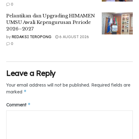
0
merupakan prestasi pertama yang saya dapat selama
berkuliah di UMSU. Dan ternyata bahagianya menang
Pelantikan dan Upgrading HIMAMEN
kompetisi itu rasanya bukan main dan bikin saya termotivasi
UMSU Awali Kepengurusan Periode
buat ikut kompetisi lagi,” pungkasnya.
2026–2027
by
REDAKSI TEROPONG
6 AUGUST 2026
0
Tr: Gustriani Ningsih
Editor: Salsabila Balqis
Leave a Reply
Tags:
#Kemdikbudristek
#medan
#pimtanas
#umsu
teropongdaily
Your email address will not be published.
Required fields are
*
marked
*
Comment