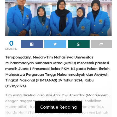
0
SHARES
Teropongdaily, Medan-Tim Mahasiswa Universitas
Muhammadiyah Sumatera Utara (UMSU) mencetak prestasi
meraih Juara I Presentasi kelas PKM-K2 pada Pekan Ilmiah
Mahasiswa Perguruan Tinggi Muhammadiyah dan Aisyiyah
Tingkat Nasional (PIMTANAS) IV tahun 2024, Rabu
(11/12/2024).
Tim yang diketuai oleh Vivi Afini Dwi Amardini (Manajemen),
dengan anggotanya yaitu Miftahul Jannah (Pendidikan
Continue Reading
Matematika), Ira Sufina Zahra (Pendidikan Matematika),
Nanda Hafit (Teknologi Hasil Pertanian), Azizah Aini Lutfiah