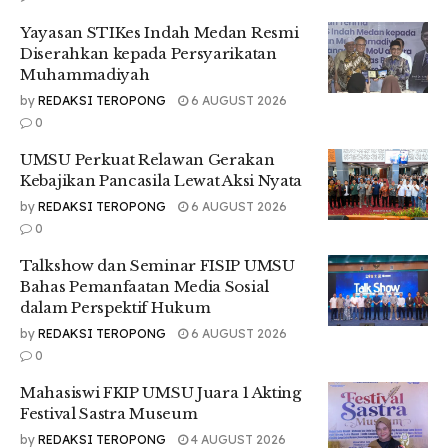
“Alhamdulillah, kami dikasih kesempatan lolos sampai tahap
Yayasan STIKes Indah Medan Resmi
pendanaan PKM 2024 dari Kemdikbudristek. Walaupun kami
Diserahkan kepada Persyarikatan
tahun ini belum rezeki lolos ke PIMNAS,
alhamdulilah
kemarin
Muhammadiyah
tim kami dapat Juara I Presentasi kelas PKM-K2 di
by
REDAKSI TEROPONG
6 AUGUST 2026
PIMTANAS ke IV tahun 2024,” sampainya.
0
Selain itu, Vivi juga mengungkapkan tantangan yang
UMSU Perkuat Relawan Gerakan
dihadapi oleh tim selama proses kompetisi.
Kebajikan Pancasila Lewat Aksi Nyata
“Tantangannya ada di manajemen waktu. Apalagi kami dari
by
REDAKSI TEROPONG
6 AUGUST 2026
fakultas yang berbeda-beda. Jadi harus bisa membagi
0
waktu kayak buat produksi dan juga latihan presentasi sama
Talkshow dan Seminar FISIP UMSU
dosen pendamping. Untuk produksi biasanya kami lakukan di
Bahas Pemanfaatan Media Sosial
Lab. Produksi FAPERTA. Jadi memang ada hari yang udah
dalam Perspektif Hukum
ditentukan untuk produksi. Tinggal bagaimana
memanajemen waktu di hari produksi tersebut,” ujarnya.
by
REDAKSI TEROPONG
6 AUGUST 2026
0
Lanjutnya ia berharap prestasi ini dapat menginspirasi lebih
banyak Mahasiswa UMSU untuk berkompetisi.
Mahasiswi FKIP UMSU Juara 1 Akting
Festival Sastra Museum
“Semoga semakin banyak Mahasiswa UMSU yang senang
by
REDAKSI TEROPONG
4 AUGUST 2026
berkompetisi. Karena jujur Juara I presentasi di PIMTANAS ini