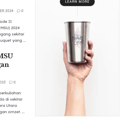
ER 2024
0
ode II
MSU) 2024
gang sekitar
quet yang ...
UMSU
gan
023
0
erkuliahan
 di sekitar
ra Utara
an omzet. ...