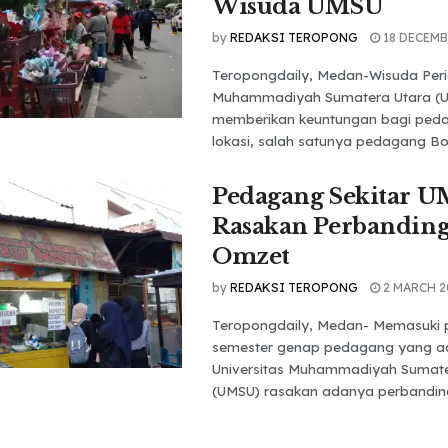
Wisuda UMSU
by
REDAKSI TEROPONG
18 DECEMB
Teropongdaily, Medan-Wisuda Peri
Muhammadiyah Sumatera Utara (U
memberikan keuntungan bagi peda
lokasi, salah satunya pedagang Bou
Pedagang Sekitar 
Rasakan Perbandin
Omzet
by
REDAKSI TEROPONG
2 MARCH 2
Teropongdaily, Medan- Memasuki p
semester genap pedagang yang ada
Universitas Muhammadiyah Sumate
(UMSU) rasakan adanya perbanding