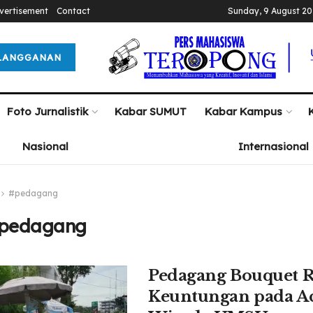
vertisement
Contact
Sunday, 9 August 2
LANGGANAN
Foto Jurnalistik
Kabar SUMUT
Kabar Kampus
Nasional
Internasional
#pedagang
pedagang
Pedagang Bouquet 
Keuntungan pada A