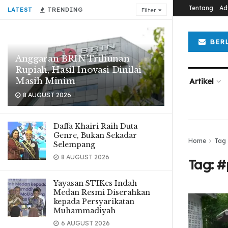
Tentang
Ad
LATEST
TRENDING
Filter
BER
Anggaran BRIN Triliunan
Rupiah, Hasil Inovasi Dinilai
Masih Minim
Artikel
8 AUGUST 2026
Daffa Khairi Raih Duta
Genre, Bukan Sekadar
Home
Tag
Selempang
8 AUGUST 2026
Tag:
#
Yayasan STIKes Indah
Medan Resmi Diserahkan
kepada Persyarikatan
Muhammadiyah
6 AUGUST 2026