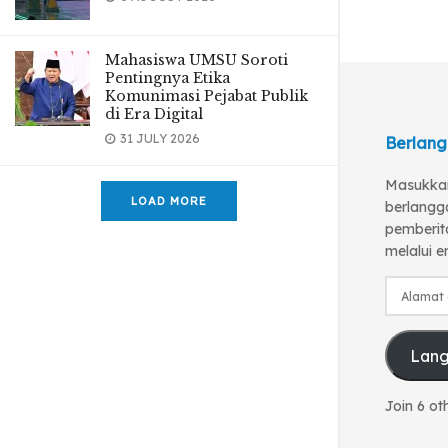
Mahasiswa UMSU Soroti
Pentingnya Etika
Komunimasi Pejabat Publik
di Era Digital
31 JULY 2026
Berlang
Masukkan
LOAD MORE
berlangg
pemberita
melalui e
Alamat
email
Lan
Join 6 ot