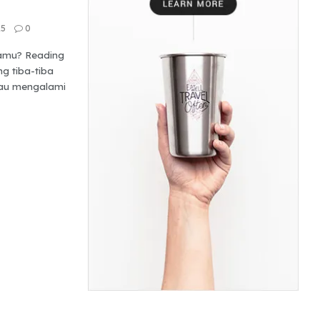
25
0
amu? Reading
g tiba-tiba
tau mengalami