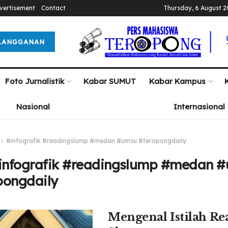
vertisement
Contact
Thursday, 6 August 
LANGGANAN
Foto Jurnalistik
Kabar SUMUT
Kabar Kampus
Nasional
Internasional
#infografik #readingslump #medan #umsu #teropongdaily
infografik #readingslump #medan 
pongdaily
Mengenal Istilah Re