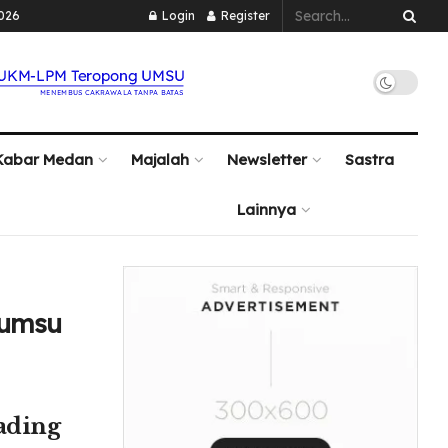
2026
Login
Register
Kabar Medan
Majalah
Newsletter
Sastra
Lainnya
#umsu
ading