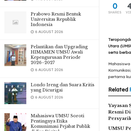
0
SHARES
VI
Prabowo Resmi Bentuk
Universitas Republik
Indonesia
6 AUGUST 2026
Teropongda
Utara (UMS
Pelantikan dan Upgrading
HIMAMEN UMSU Awali
serta berba
Kepengurusan Periode
2026–2027
Mahasiswa B
6 AUGUST 2026
Komunikasi,
pertama kul
Londo Ireng dan Suara Kritis
Related
yang Dicurigai
6 AUGUST 2026
Yayasan 
Resmi Di
Mahasiswa UMSU Soroti
Persyar
Pentingnya Etika
Komunimasi Pejabat Publik
UMSU Pe