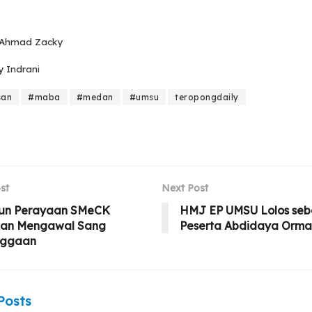
, Ahmad Zacky
y Indrani
san
#maba
#medan
#umsu
teropongdaily
st
Next Post
hun Perayaan SMeCK
HMJ EP UMSU Lolos seb
gan Mengawal Sang
Peserta Abdidaya Orm
ggaan
Posts