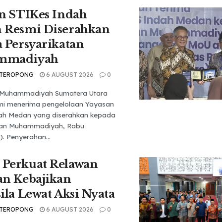
n STIKes Indah
 Resmi Diserahkan
 Persyarikatan
mmadiyah
 TEROPONG
6 AUGUST 2026
0
s Muhammadiyah Sumatera Utara
mi menerima pengelolaan Yayasan
ah Medan yang diserahkan kepada
tan Muhammadiyah, Rabu
). Penyerahan...
Perkuat Relawan
an Kebajikan
ila Lewat Aksi Nyata
 TEROPONG
6 AUGUST 2026
0