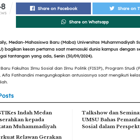
48
Share on Facebook
Share on T
EWS
Share on Whatsapp
ily, Medan-Mahasiswa Baru (Maba) Universitas Muhammadiyah S
U) bagikan kesan pertama saat memasuki dunia kampus dengan 
gai tantangan yang ada, Senin (30/09/2024).
aru Fakultas Ilmu Sosial dan Ilmu Politik (FISIP), Program Studi (P
 Aifa Fatihandini mengungkapkan antusiasnya saat mengikuti kelas 
iah.
Posts
STIKes Indah Medan
Talkshow dan Seminar
serahkan kepada
UMSU Bahas Pemanfa
ikatan Muhammadiyah
Sosial dalam Perspek
rkuat Relawan Gerakan