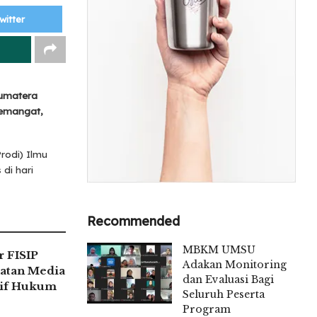
witter
umatera
semangat,
rodi) Ilmu
di hari
Recommended
MBKM UMSU
 FISIP
Adakan Monitoring
atan Media
dan Evaluasi Bagi
tif Hukum
Seluruh Peserta
Program