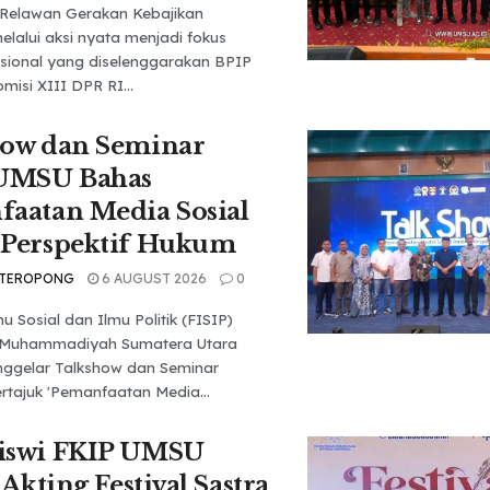
Relawan Gerakan Kebajikan
elalui aksi nyata menjadi fokus
sional yang diselenggarakan BPIP
isi XIII DPR RI...
how dan Seminar
 UMSU Bahas
aatan Media Sosial
 Perspektif Hukum
 TEROPONG
6 AUGUST 2026
0
u Sosial dan Ilmu Politik (FISIP)
s Muhammadiyah Sumatera Utara
ggelar Talkshow dan Seminar
rtajuk 'Pemanfaatan Media...
iswi FKIP UMSU
 Akting Festival Sastra