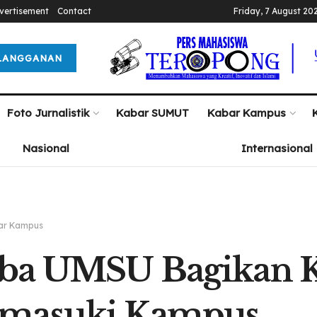
vertisement
Contact
Friday, 7 August 20
LANGGANAN
Foto Jurnalistik
Kabar SUMUT
Kabar Kampus
Nasional
Internasional
ar Kampus
ba UMSU Bagikan K
masuki Kampus