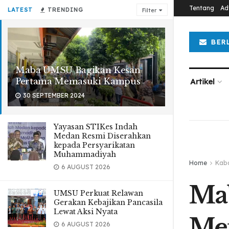
Tentang
Ad
LATEST
TRENDING
Filter
BER
Maba UMSU Bagikan Kesan
Pertama Memasuki Kampus
Artikel
30 SEPTEMBER 2024
Yayasan STIKes Indah
Medan Resmi Diserahkan
kepada Persyarikatan
Muhammadiyah
Home
Kab
6 AUGUST 2026
Ma
UMSU Perkuat Relawan
Gerakan Kebajikan Pancasila
Lewat Aksi Nyata
Me
6 AUGUST 2026