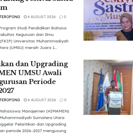
um
 TEROPONG
4 AUGUST 2026
0
Program Studi Pendidikan Bahasa
Fakultas Keguruan dan Ilmu
 (FKIP) Universitas Muhammadiyah
ara (UMSU) meraih Juara 1...
ikan dan Upgrading
MEN UMSU Awali
gurusan Periode
2027
 TEROPONG
6 AUGUST 2026
0
Mahasiswa Manajemen (HIMAMEN)
s Muhammadiyah Sumatera Utara
ggelar Pelantikan dan Upgrading
an periode 2026–2027 mengusung