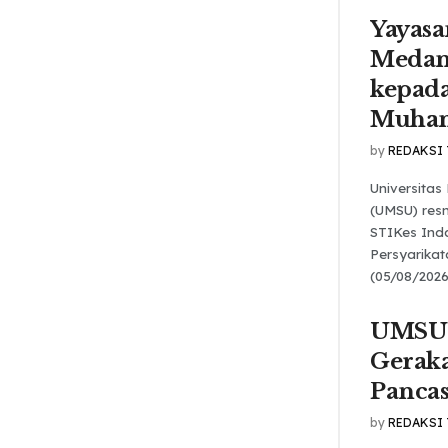
Yayasa
Medan
kepada
Muha
by
REDAKSI
Universita
(UMSU) res
STIKes Ind
Persyarika
(05/08/2026
UMSU 
Gerak
Pancas
by
REDAKSI