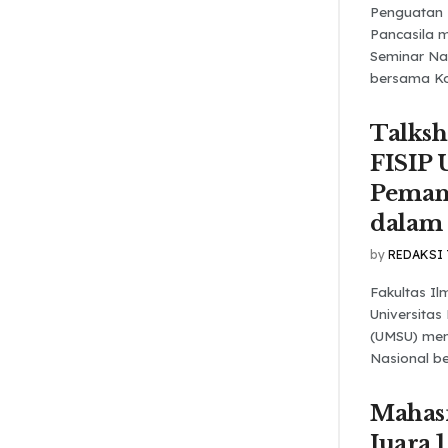
Penguatan 
Pancasila m
Seminar Na
bersama Kom
Talks
FISIP
Pemanf
dalam
by
REDAKSI
Fakultas Ilm
Universita
(UMSU) men
Nasional be
Mahas
Juara 1