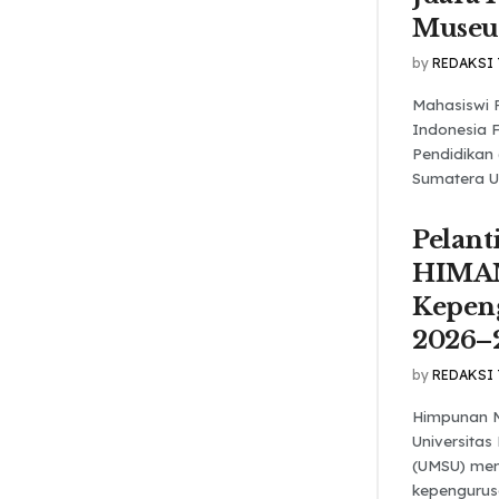
Muse
by
REDAKSI
Mahasiswi 
Indonesia 
Pendidikan
Sumatera Ut
Pelant
HIMA
Kepen
2026–
by
REDAKSI
Himpunan 
Universita
(UMSU) men
kepengurus