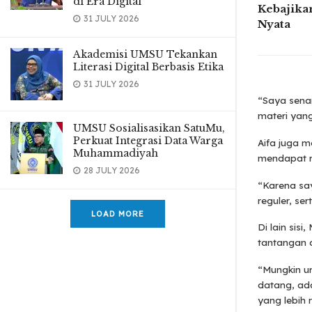
di Era Digital
Kebajikan
31 JULY 2026
Nyata
Akademisi UMSU Tekankan
Literasi Digital Berbasis Etika
31 JULY 2026
“Saya sena
materi yang
UMSU Sosialisasikan SatuMu,
Perkuat Integrasi Data Warga
Aifa juga m
Muhammadiyah
mendapat r
28 JULY 2026
“Karena say
reguler, se
LOAD MORE
Di lain sis
tantangan 
“Mungkin u
datang, ad
yang lebih 