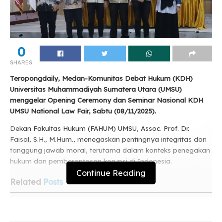
0
SHARES
Teropongdaily, Medan-Komunitas Debat Hukum (KDH)
Universitas Muhammadiyah Sumatera Utara (UMSU)
menggelar Opening Ceremony dan Seminar Nasional KDH
UMSU National Law Fair, Sabtu (08/11/2025).
Dekan Fakultas Hukum (FAHUM) UMSU, Assoc. Prof. Dr.
Faisal, S.H., M.Hum., menegaskan pentingnya integritas dan
tanggung jawab moral, terutama dalam konteks penegakan
hukum dan pemberantasan korupsi di Indonesia.
Continue Reading
Related
Posts
Yayasan STIKes Indah Medan Resmi Diserahkan
kepada Persyarikatan Muhammadiyah