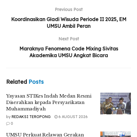
UMSU Perkuat Relawan Gerakan Kebajikan
Previous Post
Pancasila Lewat Aksi Nyata
Koordinasikan Gladi Wisuda Periode II 2025, EM
UMSU Ambil Peran
Talkshow dan Seminar FISIP UMSU Bahas
Pemanfaatan Media Sosial dalam Perspektif
Next Post
Hukum
Maraknya Fenomena Code Mixing Sivitas
Akademika UMSU Angkat Bicara
“Tidak seharusnya kita bersikap semaunya dan mengambil
hal-hal yang bukan hak kita. Jalan yang kita tempuh ini
Related
Posts
adalah jalan yang berat dan penuh tanggung jawab,” ujar
Faisal.
Yayasan STIKes Indah Medan Resmi
Diserahkan kepada Persyarikatan
Ia juga menjelaskan bahwa kegiatan National Law Fair
Muhammadiyah
tahun ini merupakan bagian dari rangkaian kegiatan jurnal
by
REDAKSI TEROPONG
6 AUGUST 2026
dan intervisi yang melibatkan berbagai tokoh publik.
0
“Acara ini merupakan bagian dari kegiatan jurnal dan
UMSU Perkuat Relawan Gerakan
intervisi, yang juga melibatkan beberapa tokoh publik,