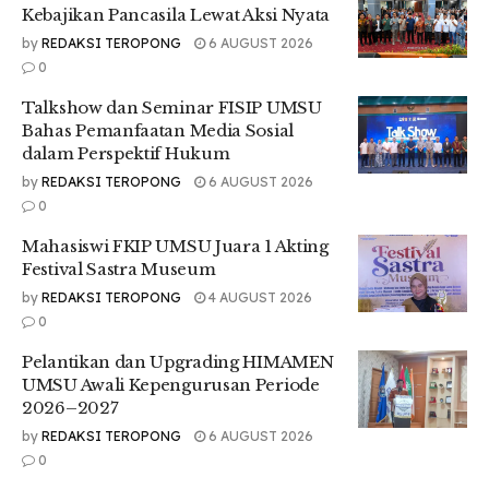
Kebajikan Pancasila Lewat Aksi Nyata
termasuk aktor film. Film tersebut memiliki makna yang
penting bagi tema yang kita bahas hari ini. Kalau belum
by
REDAKSI TEROPONG
6 AUGUST 2026
menonton, saya sangat menyarankan untuk menontonnya,”
0
jelasnya.
Talkshow dan Seminar FISIP UMSU
Lebih lanjut, Faisal menyoroti bahwa pemberantasan korupsi
Bahas Pemanfaatan Media Sosial
merupakan perjuangan panjang yang tidak hanya terjadi di
dalam Perspektif Hukum
ruang hukum, tetapi juga di ranah sosial dan moral.
by
REDAKSI TEROPONG
6 AUGUST 2026
0
“Korupsi jelas merupakan perbuatan tercela yang harus
diberantas. Namun, setiap kali ada kasus korupsi yang
Mahasiswi FKIP UMSU Juara 1 Akting
terungkap, tantangan justru semakin besar. Para penegak
Festival Sastra Museum
hukum sering menghadapi tekanan, ancaman, bahkan
by
REDAKSI TEROPONG
4 AUGUST 2026
teror,” tambahnya.
0
Sementara itu, Ketua Umum KDH UMSU, Firzatullah Adrevi,
Pelantikan dan Upgrading HIMAMEN
dalam sambutannya menyampaikan rasa syukur atas
UMSU Awali Kepengurusan Periode
terlaksananya kegiatan ini.
2026–2027
“Acara ini adalah cita-cita dari dulu, membuat lomba
by
REDAKSI TEROPONG
6 AUGUST 2026
nasional yang bisa diikuti seluruh kampus di Indonesia.
0
Alhamdulillah, tahun ini akhirnya bisa terlaksana,” katanya.