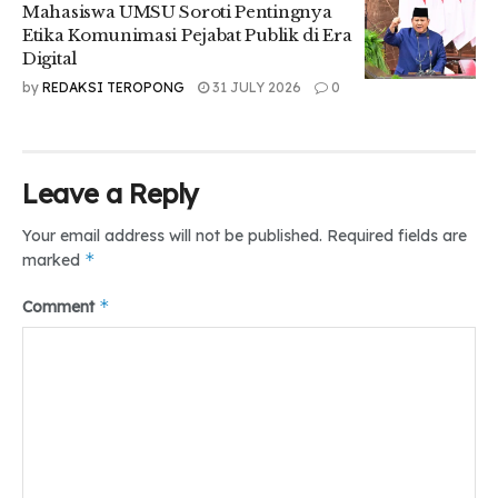
Mahasiswa UMSU Soroti Pentingnya
Ia berharap kegiatan positif seperti ini terus berlanjut di
Etika Komunimasi Pejabat Publik di Era
Digital
tahun-tahun berikutnya, agar nama Fakultas Hukum UMSU
semakin dikenal di tingkat nasional.
by
REDAKSI TEROPONG
31 JULY 2026
0
“Semoga kegiatan ini tidak berhenti di sini, tapi bisa terus
dilanjutkan sampai tahun depan agar membawa nama
Fakultas Hukum UMSU semakin cemerlang,” tutupnya.
Leave a Reply
Your email address will not be published.
Required fields are
Tr: Halimah Tunsya’ Diah & Najwa Salsabila
*
marked
Tags:
*
Comment
#umsu #KomunitasDebatHukum #OpeningCeremony
#SeminarNasional #medan #teropongdaily