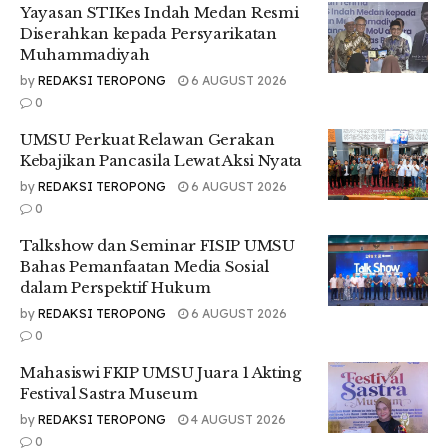
Yayasan STIKes Indah Medan Resmi
ujarnya.
Diserahkan kepada Persyarikatan
Muhammadiyah
Selama acara berlangsung, Andreas bersama membahas
mengenai bagaimana cara untuk seseorang agar dapat
by
REDAKSI TEROPONG
6 AUGUST 2026
beropini dengan aman melalui media sosial tanpa perlu
0
dihantui akan yang namanya UU ITE.
UMSU Perkuat Relawan Gerakan
Menurut Andreas sendiri, hal tersebut dapat diatasi dengan
Kebajikan Pancasila Lewat Aksi Nyata
lebih mengetahui dunia jurnalisme. Disaat yang bersamaan
by
REDAKSI TEROPONG
6 AUGUST 2026
Andreas juga berpendapat bahwa negara kita ini masih
0
tidak memiliki upaya untuk menghapus Criminal Defamation
Talkshow dan Seminar FISIP UMSU
Article.
Bahas Pemanfaatan Media Sosial
Andreas juga menyampaikan jika pendapatnya mengenai
dalam Perspektif Hukum
UU ITE. “Politisi kita itu cenderung setuju bila orang
by
REDAKSI TEROPONG
6 AUGUST 2026
memfitnah atau kabar bohong atau ‘menodai agama’
0
dihukum penjara. Politisi kita juga takut untuk menghapus
pasal-pasal itu,” tuturnya.
Mahasiswi FKIP UMSU Juara 1 Akting
Festival Sastra Museum
Tr : Choirun Anisah
by
REDAKSI TEROPONG
4 AUGUST 2026
0